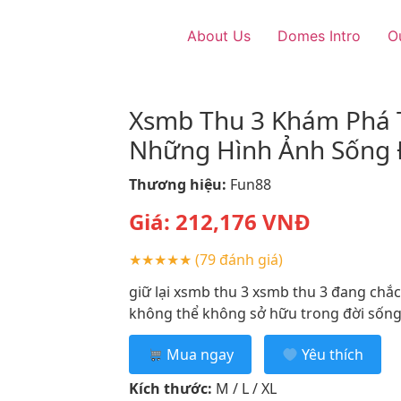
About Us
Domes Intro
O
Xsmb Thu 3 Khám Phá T
Những Hình Ảnh Sống
Thương hiệu:
Fun88
Giá:
212,176
VNĐ
★★★★★
(79 đánh giá)
giữ lại xsmb thu 3 xsmb thu 3 đang chắ
không thể không sở hữu trong đời sống t
Mua ngay
Yêu thích
Kích thước:
M / L / XL