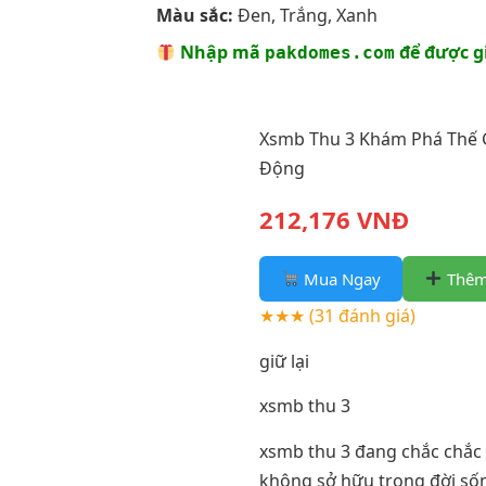
Màu sắc:
Đen, Trắng, Xanh
Nhập mã
để được g
pakdomes.com
Xsmb Thu 3 Khám Phá Thế 
Động
212,176 VNĐ
Mua Ngay
Thêm
★★★
(31 đánh giá)
giữ lại
xsmb thu 3
xsmb thu 3 đang chắc chắc
không sở hữu trong đời sốn