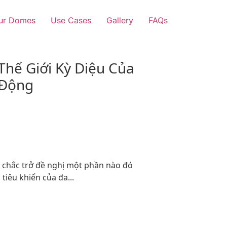
ur Domes
Use Cases
Gallery
FAQs
hế Giới Kỳ Diệu Của
 Động
c chắc trở đề nghị một phần nào đó
iêu khiển của đa...