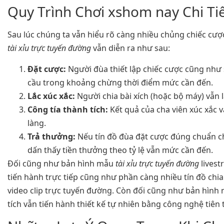
Quy Trình Chơi xshom nay Chi Ti
Sau lúc chúng ta vẫn hiểu rõ càng nhiều chủng chiếc cược
tài xỉu trực tuyến đường
vẫn diễn ra như sau:
Đặt cược:
Người đùa thiết lập chiếc cược cũng như 
cầu trong khoảng chừng thời điểm mức cần đến.
Lắc xúc xắc:
Người chia bài xích (hoặc bộ máy) vẫn l
Công tía thành tích:
Kết quả của cha viên xúc xắc v
làng.
Trả thưởng:
Nếu tín đồ đùa đặt cược đúng chuẩn c
dấn thấy tiền thưởng theo tỷ lệ vẫn mức cần đến.
Đối cũng như bản hình mẫu
tài xỉu trực tuyến đường
livest
tiến hành trực tiếp cũng như phần càng nhiều tín đồ chia
video clip trực tuyến đường. Còn đối cũng như bản hình
tích vẫn tiến hành thiết kế tự nhiên bằng công nghệ tiên 