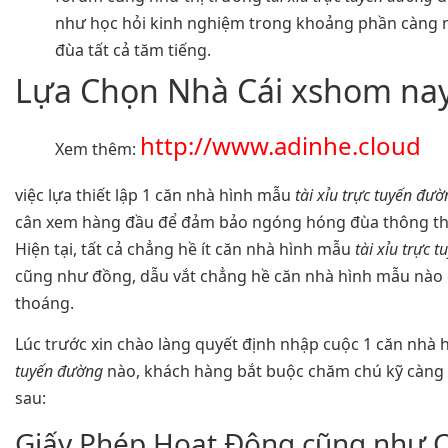
như học hỏi kinh nghiệm trong khoảng phần càng n
đùa tất cả tăm tiếng.
Lựa Chọn Nhà Cái xshom nay
http://www.adinhe.cloud
Xem thêm:
việc lựa thiết lập 1 căn nhà hình mẫu
tài xỉu trực tuyến đư
cân xem hàng đầu để đảm bảo ngóng hóng đùa thông th
Hiện tại, tất cả chẳng hề ít căn nhà hình mẫu
tài xỉu trực 
cũng như đồng, dẫu vắt chẳng hề căn nhà hình mẫu nào
thoáng.
Lúc trước xin chào làng quyết định nhập cuộc 1 căn nhà
tuyến đường
nào, khách hàng bắt buộc chăm chú kỹ càng
sau:
Giấy Phép Hoạt Động cũng như