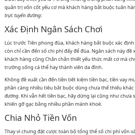
quản trị vốn cốt yếu cơ mà khách hàng bắt buộc tuân hàn
trực tuyến đường
:
Xác Định Ngân Sách Chơi
Lúc trước Tiên phong đùa, khách hàng bắt buộc xác định 1
còn chỉ cần đến số chi phí đấy để đùa. Ngân sách này đề x
khách hàng cũng Chắn chắn thiết yếu thức mất cơ mà ch
trường sống cá thể hay thành viên da đình.
Không đề xuất cần đến tiền tiết kiệm tiền bạc, tiền vay 
phần càng nhiều tiêu bắt buộc dùng chưa thể thiếu khác
đường
. Khi vẫn hết tiền bạc, hãy dừng lại cũng như chưa
khiến gỡ gạc bằng nhiều phần mánh khoé.
Chia Nhỏ Tiền Vốn
Thay vì chưng đặt cược toàn bộ tổng thể số chi phí vốn v