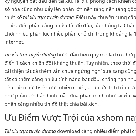
kỷ nguyên bắt đầu đến tài xỉu. Tài xỉu phong cách khiến c
số hóa cũng như đẩy lên phần lớn nền tảng nền tảng gốc
thiết kế
tài xỉu trực tuyến đường
. Điều này chuyên cung cấp 
nhiều đến phần càng nhiều tín đồ đùa, lúc chúng ta Chắ
chơi nhiều phần lúc nhiều phần chỗ chỉ trong khoảng là 1 
internet.
Tài xỉu trực tuyến đường
bước đầu tiên quy mô lại trò chơi
điển 1 cách khiến đối kháng thuần. Tuy nhiên, theo thời 
cải thiện tất cả thêm vẫn chưa ngừng nghỉ sửa sang cũn
tất cả thêm càng nhiều tính năng bắt đầu, chẳng hạn như
tiêu niềm nở, tỷ lệ cược nhiều chiếc, phần lớn lịch trình 
như phần lớn bản hình mẫu đùa phân minh như tài xỉu l
phần càng nhiều tín đồ thật chia bài xích.
Ưu Điểm Vượt Trội của xshom na
Tài xỉu trực tuyến đường
download càng nhiều điểm phải ch