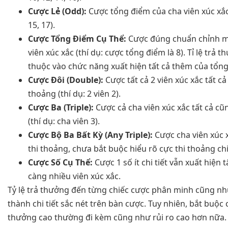
Cược Lẻ (Odd):
Cược tổng điểm của cha viên xúc xắc là
15, 17).
Cược Tổng Điểm Cụ Thể:
Cược đúng chuẩn chỉnh m
viên xúc xắc (thí dụ: cược tổng điểm là 8). Tỉ lệ trả 
thuộc vào chức năng xuất hiện tất cả thêm của tổng
Cược Đôi (Double):
Cược tất cả 2 viên xúc xắc tất c
thoảng (thí dụ: 2 viên 2).
Cược Ba (Triple):
Cược cả cha viên xúc xắc tất cả cũ
(thí dụ: cha viên 3).
Cược Bộ Ba Bất Kỳ (Any Triple):
Cược cha viên xúc 
thi thoảng, chưa bắt buộc hiểu rõ cực thi thoảng chi 
Cược Số Cụ Thể:
Cược 1 số ít chi tiết vẫn xuất hiện 
càng nhiều viên xúc xắc.
Tỷ lệ trả thưởng đến từng chiếc cược phân minh cũng n
thành chi tiết sắc nét trên bàn cược. Tuy nhiên, bắt buộc 
thưởng cao thường đi kèm cũng như rủi ro cao hơn nữa.