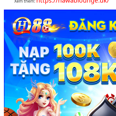
https://nawablounge.uk/
Xem thêm: