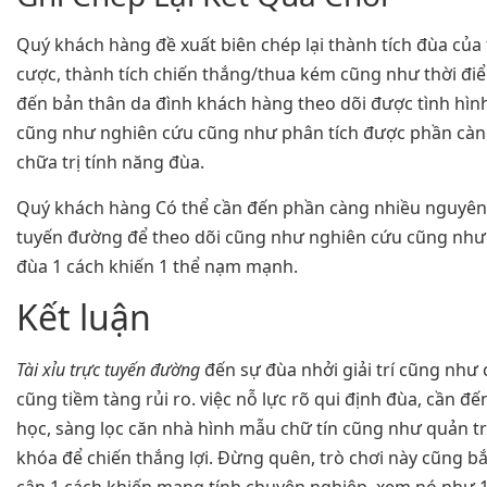
Quý khách hàng đề xuất biên chép lại thành tích đùa của t
cược, thành tích chiến thắng/thua kém cũng như thời đi
đến bản thân da đình khách hàng theo dõi được tình hình 
cũng như nghiên cứu cũng như phân tích được phần càng
chữa trị tính năng đùa.
Quý khách hàng Có thể cần đến phần càng nhiều nguyên 
tuyến đường để theo dõi cũng như nghiên cứu cũng như 
đùa 1 cách khiến 1 thể nạm mạnh.
Kết luận
Tài xỉu trực tuyến đường
đến sự đùa nhởi giải trí cũng như c
cũng tiềm tàng rủi ro. việc nỗ lực rõ qui định đùa, cần đ
học, sàng lọc căn nhà hình mẫu chữ tín cũng như quản trị
khóa để chiến thắng lợi. Đừng quên, trò chơi này cũng bắ