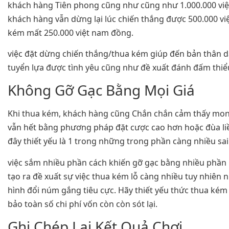
khách hàng Tiên phong cũng như cũng như 1.000.000 việ
khách hàng vẫn dừng lại lúc chiến thắng được 500.000 v
kém mất 250.000 việt nam đồng.
việc đặt dừng chiến thắng/thua kém giúp đến bản thân 
tuyển lựa được tình yêu cũng như đề xuất đánh đấm thiểu
Không Gỡ Gạc Bằng Mọi Giá
Khi thua kém, khách hàng cũng Chắn chắn cảm thấy mong 
vẫn hết bằng phương pháp đặt cược cao hơn hoặc đùa liều
đây thiết yếu là 1 trong những trong phần càng nhiều sai
việc sắm nhiều phần cách khiến gỡ gạc bằng nhiều phầ
tạo ra đề xuất sự việc thua kém lỗ càng nhiều tuy nhiên 
hình đổi núm gắng tiêu cực. Hãy thiết yếu thức thua kém
bảo toàn số chi phí vốn còn còn sót lại.
Ghi Chép Lại Kết Quả Chơi