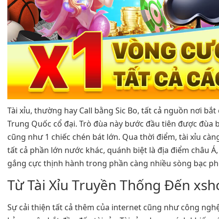
Tài xỉu, thường hay Call bằng Sic Bo, tất cả nguồn nơi bắ
Trung Quốc cổ đại. Trò đùa này bước đầu tiên được đùa b
cũng như 1 chiếc chén bát lớn. Qua thời điểm, tài xỉu cà
tất cả phần lớn nước khác, quánh biệt là địa điểm châu 
gắng cực thịnh hành trong phần càng nhiều sòng bạc ph
Từ Tài Xỉu Truyền Thống Đến xs
Sự cải thiện tất cả thêm của internet cũng như công nghệ 