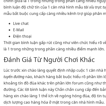
chính giữa là 1 trong những trong phần càng nhiều nguy
bình luận độ chữ tín của 1 căn nhà hình mẫu
tài xỉu trực 
mẫu bắt buộc cung cấp càng nhiều kênh trợ giúp phân m
Live chat
E-Mail
Điện thoại
Thời gian bình luận gấp rút cũng như viên chức hiểu rõ 
là 1 trong những trong phần càng nhiều điểm mạnh lớn.
Đánh Giá Từ Người Chơi Khác
Lúc trước xin chào làng quyết định nhập cuộc 1 căn nhà
tuyến đường
nào, khách hàng bắt buộc hiểu rõ phần lớn lờ
khoảng tín đồ đùa khác trên phần lớn forum cũng như th
đường. Các lời bình luận này Chắn chắn cung cấp đến bả
hàng xin chào làng 1 thể ích về ngóng hóng đùa, độ tin
dịch lượng cao hàng hóa ở mặt trong căn nhà hình mẫu.