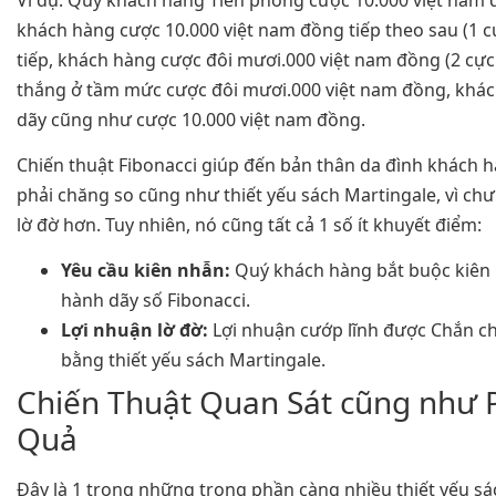
khách hàng cược 10.000 việt nam đồng tiếp theo sau (1 c
tiếp, khách hàng cược đôi mươi.000 việt nam đồng (2 cực 
thắng ở tầm mức cược đôi mươi.000 việt nam đồng, khách 
dãy cũng như cược 10.000 việt nam đồng.
Chiến thuật Fibonacci giúp đến bản thân da đình khách h
phải chăng so cũng như thiết yếu sách Martingale, vì ch
lờ đờ hơn. Tuy nhiên, nó cũng tất cả 1 số ít khuyết điểm:
Yêu cầu kiên nhẫn:
Quý khách hàng bắt buộc kiên
hành dãy số Fibonacci.
Lợi nhuận lờ đờ:
Lợi nhuận cướp lĩnh được Chắn c
bằng thiết yếu sách Martingale.
Chiến Thuật Quan Sát cũng như P
Quả
Đây là 1 trong những trong phần càng nhiều thiết yếu s