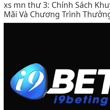
xs mn thư 3: Chính Sách Kh
Mãi Và Chương Trình Thưởn