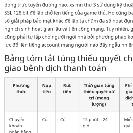
dòng trực tuyến đường nào. xs mn thư 3 sử dụng kỹ thu
SSL 128 bit để lấp chở lên tiếng của game thủ. Họ cũng 
số giải pháp bảo mật khác để lấp tạ chũm đa số hoạt đụn
nghịch sinh hoạt gian lậu và tiến công mạng. Tuy nhiên,
cũng phải tự lấp chở người ngôi nhà bởi phương pháp ko
lực đổi lên tiếng account mang người nào đấy ngẫu nhiê
Bảng tóm tắt túng thiếu quyết c
giao bệnh dịch thanh toán
Phương
Nạp
Rút
Thời gian túng
Phí
thức
tiền
tiền
thiếu quyết xử
gia
trí (mong
dịc
lượng)
Chuyển
Có
Có
15 phút – 24
Miễ
khoản
giờ
giá
ngân hàng