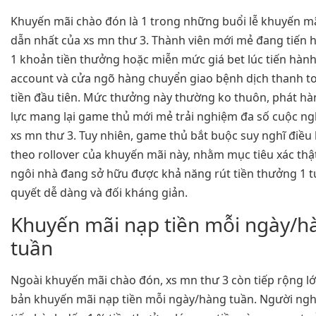
Khuyến mãi chào đón là 1 trong những buổi lễ khuyến m
dẫn nhất của xs mn thư 3. Thành viên mới mẻ đang tiến 
1 khoản tiền thưởng hoặc miễn mức giá bet lúc tiến hàn
account và cửa ngõ hàng chuyển giao bệnh dịch thanh t
tiền đầu tiên. Mức thưởng này thường ko thuôn, phát h
lực mang lại game thủ mới mẻ trải nghiệm đa số cuộc ng
xs mn thư 3. Tuy nhiên, game thủ bắt buộc suy nghĩ điều
theo rollover của khuyến mãi này, nhằm mục tiêu xác thậ
ngôi nhà đang sở hữu được khả năng rút tiền thưởng 1 t
quyết dễ dàng và đối kháng giản.
Khuyến mãi nạp tiền mỗi ngày/h
tuần
Ngoài khuyến mãi chào đón, xs mn thư 3 còn tiếp rộng l
bản khuyến mãi nạp tiền mỗi ngày/hàng tuần. Người ng