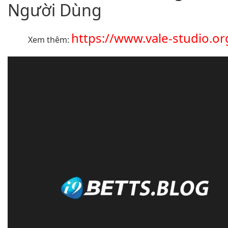
Người Dùng
https://www.vale-studio.or
Xem thêm: