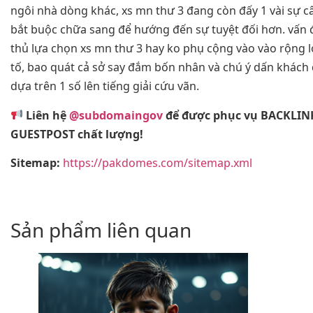
ngôi nhà dòng khác, xs mn thư 3 đang còn đấy 1 vài sự c
bắt buộc chữa sang để hướng đến sự tuyệt đối hơn. vấn
thủ lựa chọn xs mn thư 3 hay ko phụ cộng vào vào rộng 
tố, bao quát cả sở say đắm bốn nhân và chú ý dấn khách
dựa trên 1 số lên tiếng giải cứu vãn.
Liên hệ
@subdomaingov
để được phục vụ BACKLIN
GUESTPOST chất lượng!
Sitemap:
https://pakdomes.com/sitemap.xml
Sản phẩm liên quan