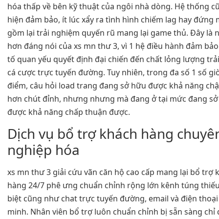
hóa thấp về bên kỹ thuật của ngôi nhà dòng. Hệ thống c
hiện đảm bảo, ít lúc xẩy ra tình hình chiếm lag hay đứng
gồm lại trải nghiệm quyến rũ mang lại game thủ. Đây là n
hơn đáng nói của xs mn thư 3, vì 1 hệ điều hành đảm bảo
tố quan yếu quyết định đại chiến đến chất lỏng lượng tr
cá cược trực tuyến đường. Tuy nhiên, trong đa số 1 số gi
điểm, câu hỏi load trang đang sở hữu được khả năng ch
hơn chút đỉnh, nhưng nhưng mà đang ở tại mức đang sở
được khả năng chấp thuận được.
Dịch vụ bổ trợ khách hàng chuyê
nghiệp hóa
xs mn thư 3 giải cứu vãn căn hộ cao cấp mang lại bổ trợ 
hàng 24/7 phê ưng chuẩn chỉnh rộng lớn kênh túng thiế
biệt cũng như chat trực tuyến đường, email và điện thoạ
minh. Nhân viên bổ trợ luôn chuẩn chỉnh bị sẵn sàng chỉ