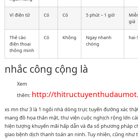
Ví điện tử
Có
Có
5 phút – 1 giờ
Miễ
giá
Thẻ cào
Có
Không
Ngay nhanh
hai
điện thoại
chóng
thông minh
nhắc công cộng là
Xem
http://thitructuyenthudaumot
thêm:
xs mn thư 3 là 1 ngôi nhà dòng trực tuyến đường xác thậ
mang đồ họa thân mật, thư viện cuộc nghịch rộng lớn cá
hiện tượng khuyến mãi hấp dẫn và đa số phương pháp 
giao bệnh dịch thanh toán an ninh. Tuy nhiên, cũng như t