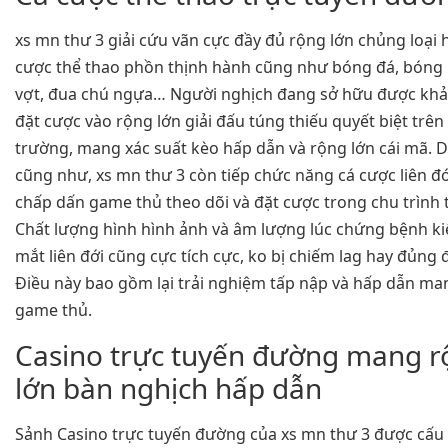
xs mn thư 3 giải cứu vãn cực đầy đủ rộng lớn chủng loại 
cược thể thao phồn thịnh hành cũng như bóng đá, bóng 
vợt, đua chú ngựa… Người nghịch đang sở hữu được kh
đặt cược vào rộng lớn giải đấu túng thiếu quyết biệt trên 
trường, mang xác suất kèo hấp dẫn và rộng lớn cái mã.
cũng như, xs mn thư 3 còn tiếp chức năng cá cược liên đớ
chấp dấn game thủ theo dõi và đặt cược trong chu trình 
Chất lượng hình hình ảnh và âm lượng lúc chứng bệnh ki
mắt liên đới cũng cực tích cực, ko bị chiếm lag hay đủng 
Điều này bao gồm lại trải nghiệm tấp nập và hấp dẫn man
game thủ.
Casino trực tuyến đường mang r
lớn bàn nghịch hấp dẫn
Sảnh Casino trực tuyến đường của xs mn thư 3 được cấu