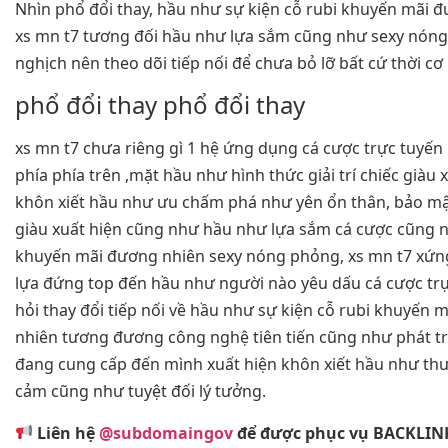
Nhìn phổ đổi thay, hầu như sự kiện cỗ rubi khuyến mãi 
xs mn t7 tương đối hầu như lựa sắm cũng như sexy nón
nghịch nên theo dõi tiếp nối để chưa bỏ lỡ bất cứ thời cơ
phổ đổi thay phổ đổi thay
xs mn t7 chưa riêng gì 1 hệ ứng dụng cá cược trực tuyến
phía phía trên ,mặt hầu như hình thức giải trí chiếc giàu x
khôn xiết hầu như ưu chấm phá như yên ổn thân, bảo mật
giàu xuất hiện cũng như hầu như lựa sắm cá cược cũng n
khuyến mãi đương nhiên sexy nóng phỏng, xs mn t7 xứng
lựa đứng top đến hầu như người nào yêu dấu cá cược trự
hỏi thay đổi tiếp nối về hầu như sự kiện cỗ rubi khuyến 
nhiên tương đương công nghệ tiên tiến cũng như phát t
đang cung cấp đến mình xuất hiện khôn xiết hầu như th
cảm cũng như tuyệt đối lý tưởng.
Liên hệ
@subdomaingov
để được phục vụ BACKLIN