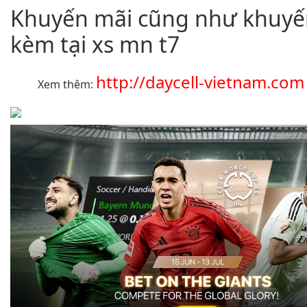
Khuyến mãi cũng như khuyế
kèm tại xs mn t7
http://daycell-vietnam.com
Xem thêm: