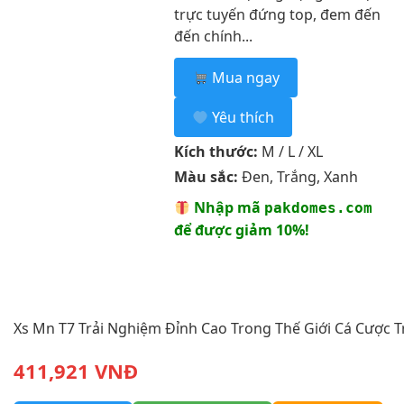
trực tuyến đứng top, đem đến
đến chính...
Mua ngay
Yêu thích
Kích thước:
M / L / XL
Màu sắc:
Đen, Trắng, Xanh
Nhập mã
pakdomes.com
để được giảm 10%!
Xs Mn T7 Trải Nghiệm Đỉnh Cao Trong Thế Giới Cá Cược T
411,921 VNĐ