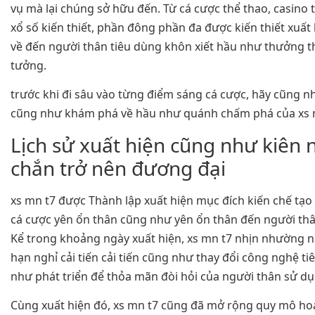
vụ mà lại chúng sở hữu đến. Từ cá cược thể thao, casino 
xổ số kiến thiết, phần đông phần đa được kiến thiết xuất
về đến người thân tiêu dùng khôn xiết hầu như thưởng th
tưởng.
trước khi đi sâu vào từng điểm sáng cá cược, hãy cũng n
cũng như khám phá về hầu như quánh chấm phá của xs 
Lịch sử xuất hiện cũng như kiên
chắn trở nên đương đại
xs mn t7 được Thành lập xuất hiện mục đích kiến chế tạ
cá cược yên ổn thân cũng như yên ổn thân đến người thâ
Kể trong khoảng ngày xuất hiện, xs mn t7 nhịn nhường n
hạn nghỉ cải tiến cải tiến cũng như thay đổi công nghệ ti
như phát triển để thỏa mãn đòi hỏi của người thân sử dụ
Cùng xuất hiện đó, xs mn t7 cũng đã mở rộng quy mô ho