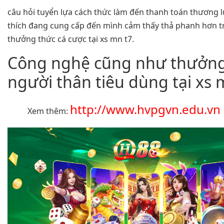
câu hỏi tuyển lựa cách thức làm đến thanh toán thương
thích đang cung cấp đến mình cảm thấy thả phanh hơn t
thưởng thức cá cược tại xs mn t7.
Công nghệ cũng như thưởng
người thân tiêu dùng tại xs 
http://www.hvpgvn.edu.vn
Xem thêm: