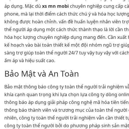
áp dụng. Mặc dù
xs mn mobi
chuyên nghiệp cung cấp c
phone, mà lại thời điểm cách thức chú ý và hóa học lượng
không được hoàn chỉnh. vấn đề huấn luyện nhân viên trợ
thể người áp dụng một cách thức thành thạo là lời cần thi
hóa học lượng chuyên nghiệp dụng mang đến. Cần xuất h
kế hoạch vào bài toán thiết kế một đội nhóm ngũ trợ giú
sàng trợ giúp toàn thể người 24/7 tuy vậy tuy vậy với các
ấm áp và hiệu suất cao.
Bảo Mật và An Toàn
Bảo mật thông báo công ty toàn thể người trải nghiệm v
khía cạnh quan trọng khi lựa chọn lựa công ty dòng onli
thông báo áp dụng giải pháp công nghệ mã hóa tiên tiế
thông báo thành viên và trương mục của toàn thể người 
nhiên, công ty toàn thể người trải nghiệm vẫn cần thiết 
công ty toàn thể người bởi do phương pháp sinh sản mật