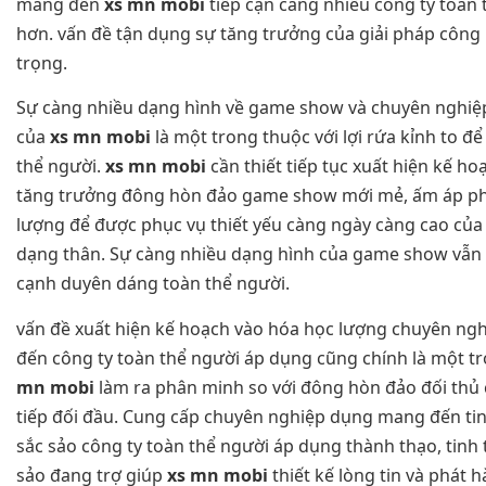
mang đến
xs mn mobi
tiếp cận càng nhiều công ty toàn
hơn. vấn đề tận dụng sự tăng trưởng của giải pháp công
trọng.
Sự càng nhiều dạng hình về game show và chuyên nghi
của
xs mn mobi
là một trong thuộc với lợi rứa kỉnh to đ
thể người.
xs mn mobi
cần thiết tiếp tục xuất hiện kế ho
tăng trưởng đông hòn đảo game show mới mẻ, ấm áp p
lượng để được phục vụ thiết yếu càng ngày càng cao của
dạng thân. Sự càng nhiều dạng hình của game show vẫn 
cạnh duyên dáng toàn thể người.
vấn đề xuất hiện kế hoạch vào hóa học lượng chuyên n
đến công ty toàn thể người áp dụng cũng chính là một tr
mn mobi
làm ra phân minh so với đông hòn đảo đối thủ 
tiếp đối đầu. Cung cấp chuyên nghiệp dụng mang đến tinh
sắc sảo công ty toàn thể người áp dụng thành thạo, tinh t
sảo đang trợ giúp
xs mn mobi
thiết kế lòng tin và phát 