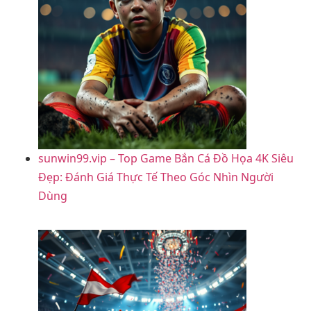
sunwin99.vip – Top Game Bắn Cá Đồ Họa 4K Siêu
Đẹp: Đánh Giá Thực Tế Theo Góc Nhìn Người
Dùng