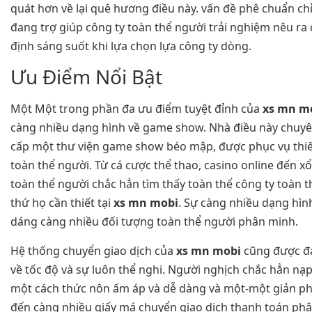
quát hơn về lại quê hương điều này. vấn đề phê chuẩn ch
đang trợ giúp công ty toàn thể người trải nghiệm nêu ra
định sáng suốt khi lựa chọn lựa công ty dòng.
Ưu Điểm Nổi Bật
Một Một trong phần đa ưu điểm tuyệt đỉnh của
xs mn m
càng nhiều dạng hình về game show. Nhà điều này chuy
cấp một thư viện game show béo mập, được phục vụ thiế
toàn thể người. Từ cá cược thể thao, casino online đến xổ 
toàn thể người chắc hẳn tìm thấy toàn thể công ty toàn t
thứ họ cần thiết tại
xs mn mobi
. Sự càng nhiều dạng hìn
dáng càng nhiều đối tượng toàn thể người phân minh.
Hệ thống chuyển giao dịch của
xs mn mobi
cũng được đá
về tốc độ và sự luôn thể nghi. Người nghịch chắc hẳn nạp 
một cách thức nôn ấm áp và dễ dàng và một-một giản p
đến càng nhiều giấy má chuyển giao dịch thanh toán ph