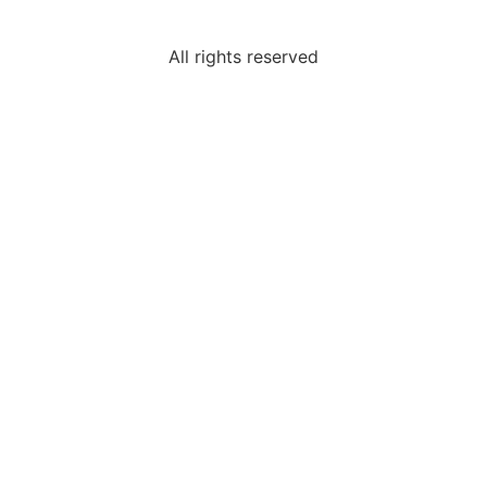
All rights reserved