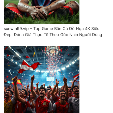
sunwin99.vip – Top Game Bắn Cá Đồ Họa 4K Siêu
Đẹp: Đánh Giá Thực Tế Theo Góc Nhìn Người Dùng