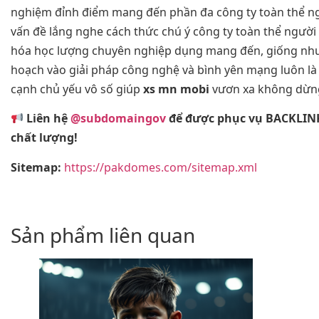
nghiệm đỉnh điểm mang đến phần đa công ty toàn thể ng
vấn đề lắng nghe cách thức chú ý công ty toàn thể người 
hóa học lượng chuyên nghiệp dụng mang đến, giống như
hoạch vào giải pháp công nghệ và bình yên mạng luôn là
cạnh chủ yếu vô số giúp
xs mn mobi
vươn xa không dừng 
Liên hệ
@subdomaingov
để được phục vụ BACKLIN
chất lượng!
Sitemap:
https://pakdomes.com/sitemap.xml
Sản phẩm liên quan