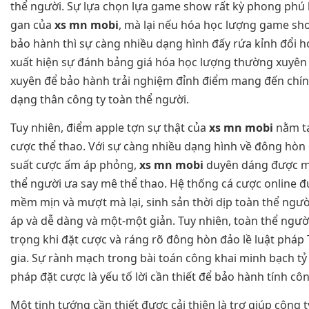
thể người. Sự lựa chọn lựa game show rất kỳ phong phú
gan của
xs mn mobi
, mà lại nếu hóa học lượng game s
bảo hành thì sự càng nhiều dạng hình đấy rứa kỉnh đổi h
xuất hiện sự đánh bảng giá hóa học lượng thường xuyên 
xuyên để bảo hành trải nghiệm đỉnh điểm mang đến chín
dạng thân công ty toàn thể người.
Tuy nhiên, điểm apple tợn sự thật của
xs mn mobi
nằm tạ
cược thể thao. Với sự càng nhiều dạng hình về đông hòn đ
suất cược ấm áp phỏng,
xs mn mobi
duyên dáng được mộ
thể người ưa say mê thể thao. Hệ thống cá cược online 
mềm mịn và mượt mà lại, sinh sản thời dịp toàn thể ngư
áp và dễ dàng và một-một giản. Tuy nhiên, toàn thể ngườ
trọng khi đặt cược và ráng rõ đông hòn đảo lề luật pháp
gia. Sự rành mạch trong bài toán công khai minh bạch tỷ
pháp đặt cược là yếu tố lời cần thiết để bảo hành tính côn
Một tinh tướng cần thiết được cải thiện là trợ giúp công 