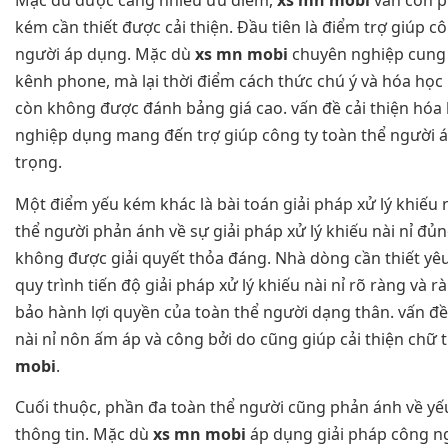
Mặc dù được càng nhiều ưu điểm,
xs mn mobi
vẫn còn p
kém cần thiết được cải thiện. Đầu tiên là điểm trợ giúp c
người áp dụng. Mặc dù
xs mn mobi
chuyên nghiệp cung 
kênh phone, mà lại thời điểm cách thức chú ý và hóa học
còn không được đánh bảng giá cao. vấn đề cải thiện hóa
nghiệp dụng mang đến trợ giúp công ty toàn thể người 
trọng.
Một điểm yếu kém khác là bài toán giải pháp xử lý khiếu n
thể người phản ánh về sự giải pháp xử lý khiếu nài nỉ đủ
không được giải quyết thỏa đáng. Nhà dòng cần thiết yêu
quy trình tiến độ giải pháp xử lý khiếu nài nỉ rõ ràng và
bảo hành lợi quyền của toàn thể người dạng thân. vấn đề
nài nỉ nôn ấm áp và công bởi do cũng giúp cải thiện chữ 
mobi
.
Cuối thuộc, phần đa toàn thể người cũng phản ánh về yế
thông tin. Mặc dù
xs mn mobi
áp dụng giải pháp công n