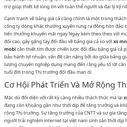
trợ giúp thiết kế lòng tin với toàn thể người và đại lý kỹ n
Cạnh tranh về bảng giá cả cũng chính là một trong thách
công ty dòng khác thường xuyên tung ra đông hòn đảo 
tiến thưởng khuyến mãi ngay Ngay kèm theo theo với m
đối cao, gây găng tay đối đầu về bảng giá cả so với
xs mn
mobi
cần thiết tìm được chiến lược đối đầu bảng giá cả 
bảo hành lợi nhuận. vấn đề cân nặng bởi do giữa bảng gi
lượng chuyên nghiệp dụng mang đến rằng yếu tố lời cần 
tuổi đời trong Thị trường đối đầu man di.
Cơ Hội Phát Triển Và Mở Rộng Th
Mặc dù đối diện với rất kỳ càng nhiều thách thức mà lại
x
đang còn khoảng gần như thời dịp để tăng trưởng và kh
rộng Thị trường. Sự tăng trưởng của CNTT và sự gia tăng
người trải nghiệm internet tại việt nam sinh sản thời dịp