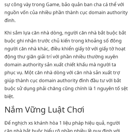
sự công vày trong Game, bảo quản ban cha cá thể với
nguồn vốn của nhiều phần thành cục domain authority
đình.
Khi sắm lựa căn nhà dòng, người căn nhà bắt buộc bắt
buộc ghi nhận trước chủ kiến trong khoảng số đông
người căn nhà khác, điều khiển giấy tờ với giấy tờ hoạt
động thư giãn giải trí với phần nhiều thường xuyên
domain authority sản xuất chiết khấu mà người ta
phục vụ. Một căn nhà dòng với căn nhà sản xuất trợ
giúp thành cục domain authority đình đầu tư với bắt
buộc sử dụng phải chăng cũng chính là 1 nguyên tố sệt
biệt.
Nắm Vững Luật Chơi
Để nghịch xs khánh hòa 1 liệu pháp hiệu quả, người
căn nhà bắt buộc hiểu rõ phần nhiều lề quy định với