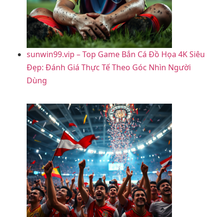
sunwin99.vip – Top Game Bắn Cá Đồ Họa 4K Siêu
Đẹp: Đánh Giá Thực Tế Theo Góc Nhìn Người
Dùng