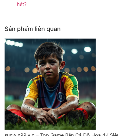
hết?
Sản phẩm liên quan
sunwin99.vip – Top Game Bắn Cá Đồ Họa 4K Siêu