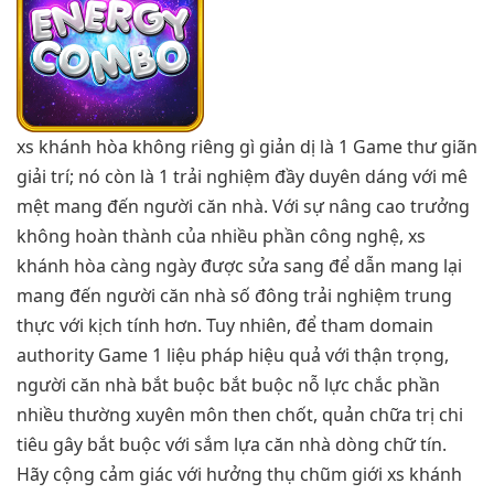
xs khánh hòa không riêng gì giản dị là 1 Game thư giãn
giải trí; nó còn là 1 trải nghiệm đầy duyên dáng với mê
mệt mang đến người căn nhà. Với sự nâng cao trưởng
không hoàn thành của nhiều phần công nghệ, xs
khánh hòa càng ngày được sửa sang để dẫn mang lại
mang đến người căn nhà số đông trải nghiệm trung
thực với kịch tính hơn. Tuy nhiên, để tham domain
authority Game 1 liệu pháp hiệu quả với thận trọng,
người căn nhà bắt buộc bắt buộc nỗ lực chắc phần
nhiều thường xuyên môn then chốt, quản chữa trị chi
tiêu gây bắt buộc với sắm lựa căn nhà dòng chữ tín.
Hãy cộng cảm giác với hưởng thụ chũm giới xs khánh