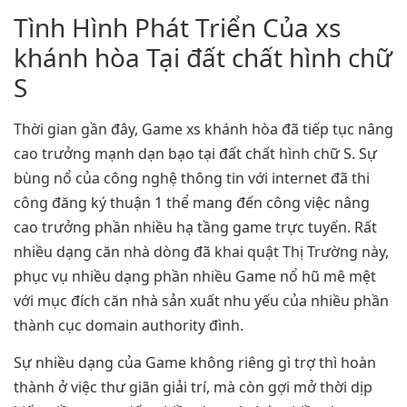
Tình Hình Phát Triển Của xs
khánh hòa Tại đất chất hình chữ
S
Thời gian gần đây, Game xs khánh hòa đã tiếp tục nâng
cao trưởng mạnh dạn bạo tại đất chất hình chữ S. Sự
bùng nổ của công nghệ thông tin với internet đã thi
công đăng ký thuận 1 thể mang đến công việc nâng
cao trưởng phần nhiều hạ tầng game trực tuyến. Rất
nhiều dạng căn nhà dòng đã khai quật Thị Trường này,
phục vụ nhiều dạng phần nhiều Game nổ hũ mê mệt
với mục đích căn nhà sản xuất nhu yếu của nhiều phần
thành cục domain authority đình.
Sự nhiều dạng của Game không riêng gì trợ thì hoàn
thành ở việc thư giãn giải trí, mà còn gợi mở thời dịp