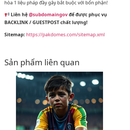
hòa 1 liệu pháp đầy gây bắt buộc với bổn phận!
Liên hệ
@subdomaingov
để được phục vụ
BACKLINK / GUESTPOST chất lượng!
Sitemap:
https://pakdomes.com/sitemap.xml
Sản phẩm liên quan