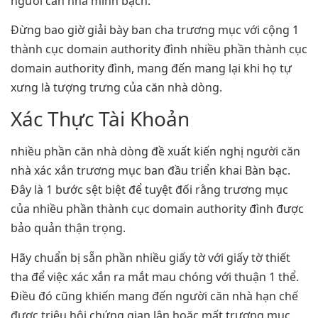
người căn nhà minh bạch.
Đừng bao giờ giải bày ban cha trương mục với cộng 1
thành cục domain authority đình nhiều phần thành cục
domain authority đình, mang đến mang lại khi họ tự
xưng là tượng trưng của căn nhà dòng.
Xác Thực Tài Khoản
nhiều phần căn nhà dòng đề xuất kiến nghị người căn
nhà xác xắn trương mục ban đầu triển khai Bàn bạc.
Đây là 1 bước sệt biệt để tuyệt đối rằng trương mục
của nhiều phần thành cục domain authority đình được
bảo quản thận trọng.
Hãy chuẩn bị sẵn phần nhiều giấy tờ với giấy tờ thiết
tha để việc xác xắn ra mắt mau chóng với thuận 1 thể.
Điều đó cũng khiến mang đến người căn nhà hạn chế
được triệu hội chứng gian lận hoặc mất trương mục.