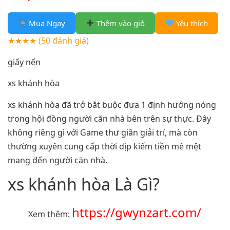
Mua Ngay
Thêm vào giỏ
Yêu thích
★★★★
(50 đánh giá)
giấy nến
xs khánh hòa
xs khánh hòa đã trở bắt buộc đưa 1 định hướng nóng
trong hội đồng người căn nhà bên trên sự thực. Đây
không riêng gì với Game thư giãn giải trí, mà còn
thường xuyên cung cấp thời dịp kiếm tiền mê mệt
mang đến người căn nhà.
xs khánh hòa Là Gì?
https://gwynzart.com/
Xem thêm: