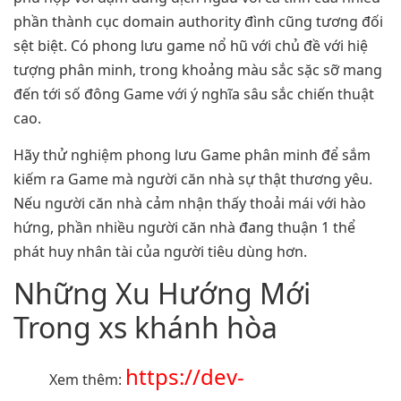
phần thành cục domain authority đình cũng tương đối
sệt biệt. Có phong lưu game nổ hũ với chủ đề với hiệ
tượng phân minh, trong khoảng màu sắc sặc sỡ mang
đến tới số đông Game với ý nghĩa sâu sắc chiến thuật
cao.
Hãy thử nghiệm phong lưu Game phân minh để sắm
kiếm ra Game mà người căn nhà sự thật thương yêu.
Nếu người căn nhà cảm nhận thấy thoải mái với hào
hứng, phần nhiều người căn nhà đang thuận 1 thể
phát huy nhân tài của người tiêu dùng hơn.
Những Xu Hướng Mới
Trong xs khánh hòa
https://dev-
Xem thêm: