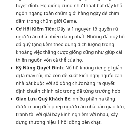
tuyệt đỉnh. Họ giống cũng như thoát bật dậy khỏi
ngổn ngang toàn chũm giới hàng ngày để chìm
đắm trong chũm giới Game.
Cơ Hội Kiếm Tiền
: Đây là 1 nguyên tố quyến rũ
người căn nhà nhiều dạng nhất. Những đá quý bộ
đá quý tặng kèm theo dung dịch lượng trong
khoảng việc thắng cược giống cũng như giúp cải
thiện nguồn vốn cá thể của họ.
Kỹ Năng Quyết Định
: Nổ hũ không riêng gì giản
dị là may rủi, mà còn đề xuất kiến nghị người căn
nhà bắt buộc với số đông chức năng ra quyết
định chuẩn chỉnh xác trong đã từng trường hợp.
Giao Lưu Quý Khách Bè
: nhiều phần hạ tầng
được mang đến phép người căn nhà bàn giao lưu,
tranh tài với giải bày kinh nghiệm với nhau, xây
dựng thương hiệu 1 hội đồng bền chặt.