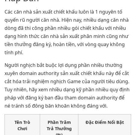
Các căn nhà sản xuất chiết khấu luôn là 1 nguyên tố
quyến rũ người căn nhà. Hiện nay, nhiều dạng căn nhà
dòng đã thi công phần nhiều gói chiết khấu với nhiều
dạng hình thức căn nhà sản xuất phân minh cũng như
tiền thưởng đăng ký, hoàn tiền, với vòng quay không
tính phí.
Người nghịch bắt buộc lợi dụng phần nhiều thường
xuyên domain authority sản xuất chiết khấu này để cắt
cắt hóa trải nghiệm nghịch Game của người tiêu dùng.
Tuy nhiên, hãy xem nhiều dạng kỹ phần nhiều quy định
pháp với đăng ký ban đầu tham domain authority để
né tránh số đông băn khoăn không đáng với.
Tên Trò
Phần Trăm
Đặc Điểm Nổi Bật
Chơi
Trả Thưởng
(%)