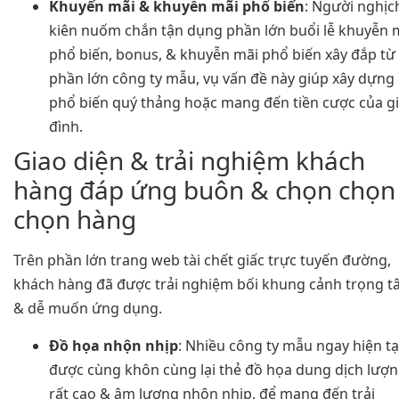
Khuyến mãi & khuyễn mãi phổ biến
: Người nghịc
kiên nuốm chắn tận dụng phần lớn buổi lễ khuyễn 
phổ biến, bonus, & khuyễn mãi phổ biến xây đắp từ
phần lớn công ty mẫu, vụ vấn đề này giúp xây dựng
phổ biến quý thảng hoặc mang đến tiền cược của g
đình.
Giao diện & trải nghiệm khách
hàng đáp ứng buôn & chọn chọn
chọn hàng
Trên phần lớn trang web tài chết giấc trực tuyến đường,
khách hàng đã được trải nghiệm bối khung cảnh trọng 
& dễ muốn ứng dụng.
Đồ họa nhộn nhịp
: Nhiều công ty mẫu ngay hiện tạ
được cùng khôn cùng lại thẻ đồ họa dung dịch lượ
rất cao & âm lượng nhộn nhịp, để mang đến trải