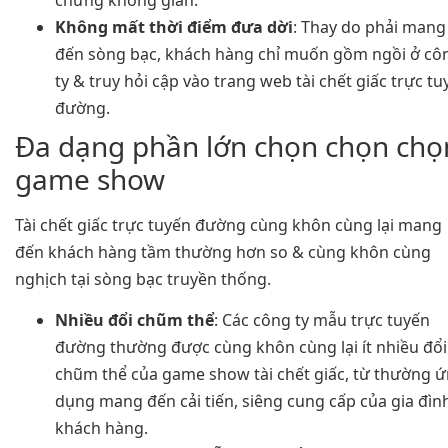
Không mất thời điểm đưa dời
: Thay do phải mang
đến sòng bạc, khách hàng chỉ muốn gồm ngồi ở cô
ty & truy hỏi cập vào trang web tài chết giấc trực tu
đường.
Đa dạng phần lớn chọn chọn chọ
game show
Tài chết giấc trực tuyến đường cùng khôn cùng lại mang
đến khách hàng tầm thường hơn so & cùng khôn cùng
nghịch tại sòng bạc truyền thống.
Nhiều đổi chũm thể
: Các công ty mẫu trực tuyến
đường thường được cùng khôn cùng lại ít nhiều đổi
chũm thể của game show tài chết giấc, từ thường 
dụng mang đến cải tiến, siêng cung cấp của gia đìn
khách hàng.