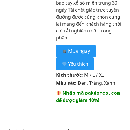
bao tay xổ số miền trung 30
ngày Tài chết giấc trực tuyến
đường được cùng khôn cùng
lại mang đến khách hàng thời
cơ trải nghiệm một trong
phần...
Mua ngay
Yêu thích
Kích thước:
M / L / XL
Màu sắc:
Đen, Trắng, Xanh
Nhập mã
pakdomes.com
để được giảm 10%!