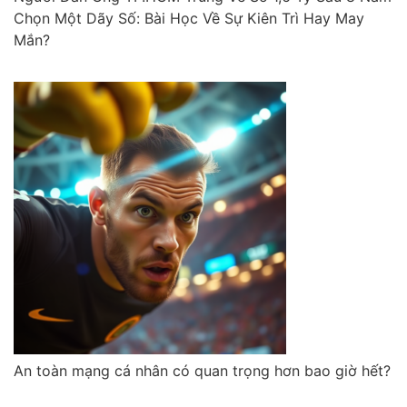
Chọn Một Dãy Số: Bài Học Về Sự Kiên Trì Hay May
Mắn?
An toàn mạng cá nhân có quan trọng hơn bao giờ hết?