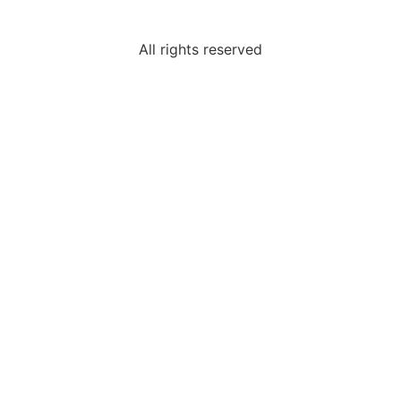
All rights reserved