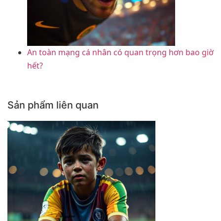
An toàn mạng cá nhân có quan trọng hơn bao giờ
hết?
Sản phẩm liên quan