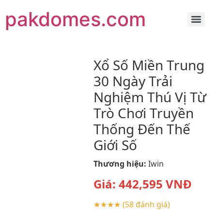
pakdomes.com
Xổ Số Miền Trung
30 Ngày Trải
Nghiệm Thú Vị Từ
Trò Chơi Truyền
Thống Đến Thế
Giới Số
Thương hiệu:
Iwin
Giá:
442,595
VNĐ
★★★★
(58 đánh giá)