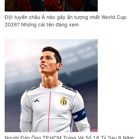
Đội tuyển châu Á nào gây ấn tượng nhất World Cup
2026? Những cái tên đáng xem
Người Đàn Ông TP.HCM Trúng Vé Số 1,6 Tỷ Sau 8 Năm