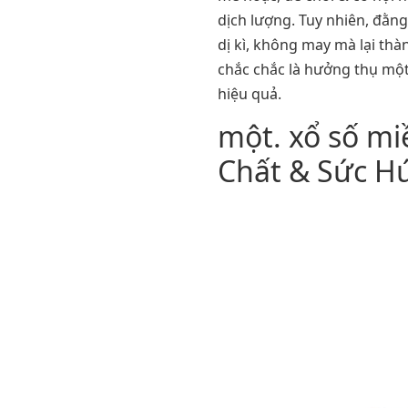
dịch lượng. Tuy nhiên, đằn
dị kì, không may mà lại thà
chắc chắc là hưởng thụ một
hiệu quả.
một. xổ số mi
Chất & Sức H