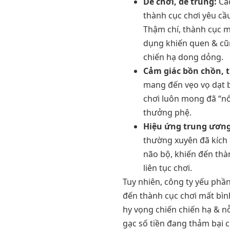
Dễ chơi, dễ trúng:
Các
thành cục chơi yêu c
Thậm chí, thành cục m
dụng khiến quen & cũ
chiến hạ dong dỏng.
Cảm giác bồn chồn, 
mang đến vẹo vọ dạt 
chơi luôn mong đã “nổ
thưởng phệ.
Hiệu ứng trung ương
thường xuyên đã kích
não bộ, khiến đến thà
liên tục chơi.
Tuy nhiên, công ty yếu phầ
đến thành cục chơi mất bìn
hy vọng chiến chiến hạ & 
gạc số tiền đang thảm bại 