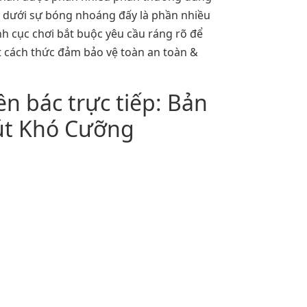
g dưới sự bóng nhoáng đấy là phần nhiều
nh cục chơi bắt buộc yêu cầu ráng rõ để
 cách thức đảm bảo vệ toàn an toàn &
ền bác trực tiếp: Bản
út Khó Cưỡng