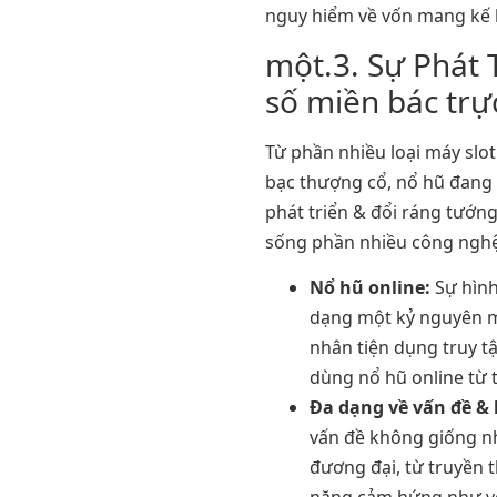
nguy hiểm về vốn mang kế 
một.3. Sự Phát 
số miền bác trực
Từ phần nhiều loại máy slot
bạc thượng cổ, nổ hũ đang
phát triển & đổi ráng tướn
sống phần nhiều công nghệ
Nổ hũ online:
Sự hình
dạng một kỷ nguyên mớ
nhân tiện dụng truy t
dùng nổ hũ online từ t
Đa dạng về vấn đề &
vấn đề không giống n
đương đại, từ truyền 