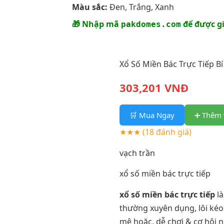
Màu sắc:
Đen, Trắng, Xanh
🎁 Nhập mã
để được g
pakdomes.com
Xổ Số Miền Bác Trực Tiếp B
303,201 VNĐ
🛒 Mua Ngay
➕ Thêm 
★★★
(18 đánh giá)
vạch trần
xổ số miền bác trực tiếp
xổ số miền bác trực tiếp
là
thường xuyên dụng, lôi kéo 
mê hoặc, dễ chơi & cơ hội