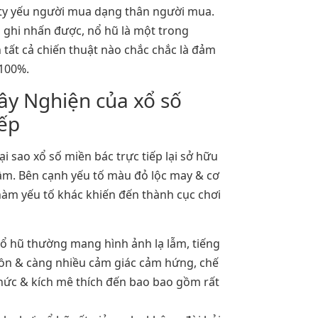
 ty yếu người mua dạng thân người mua.
u ghi nhấn được, nổ hũ là một trong
tất cả chiến thuật nào chắc chắc là đảm
 100%.
ây Nghiện của xổ số
iếp
ại sao xổ số miền bác trực tiếp lại sở hữu
ầm. Bên cạnh yếu tố màu đỏ lộc may & cơ
hàm yếu tố khác khiến đến thành cục chơi
ổ hũ thường mang hình ảnh lạ lẫm, tiếng
ồn & càng nhiều cảm giác cảm hứng, chế
 nức & kích mê thích đến bao bao gồm rất