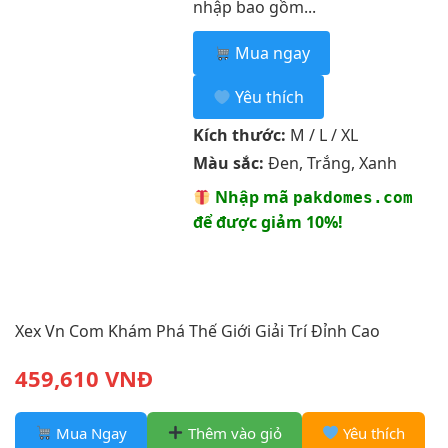
nhập bao gồm...
Mua ngay
Yêu thích
Kích thước:
M / L / XL
Màu sắc:
Đen, Trắng, Xanh
Nhập mã
pakdomes.com
để được giảm 10%!
Xex Vn Com Khám Phá Thế Giới Giải Trí Đỉnh Cao
459,610 VNĐ
Mua Ngay
Thêm vào giỏ
Yêu thích