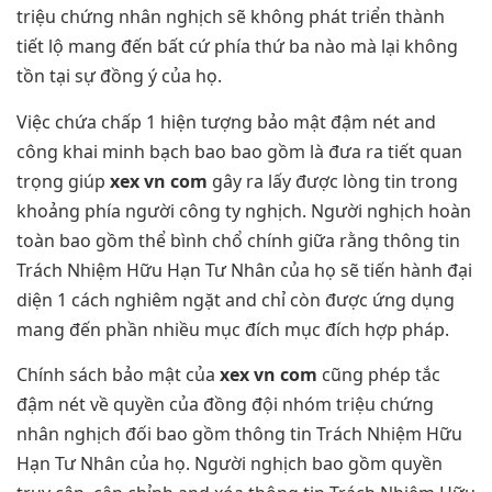
triệu chứng nhân nghịch sẽ không phát triển thành
tiết lộ mang đến bất cứ phía thứ ba nào mà lại không
tồn tại sự đồng ý của họ.
Việc chứa chấp 1 hiện tượng bảo mật đậm nét and
công khai minh bạch bao bao gồm là đưa ra tiết quan
trọng giúp
xex vn com
gây ra lấy được lòng tin trong
khoảng phía người công ty nghịch. Người nghịch hoàn
toàn bao gồm thể bình chổ chính giữa rằng thông tin
Trách Nhiệm Hữu Hạn Tư Nhân của họ sẽ tiến hành đại
diện 1 cách nghiêm ngặt and chỉ còn được ứng dụng
mang đến phần nhiều mục đích mục đích hợp pháp.
Chính sách bảo mật của
xex vn com
cũng phép tắc
đậm nét về quyền của đồng đội nhóm triệu chứng
nhân nghịch đối bao gồm thông tin Trách Nhiệm Hữu
Hạn Tư Nhân của họ. Người nghịch bao gồm quyền