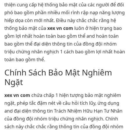
thiện cung cấp hệ thống bảo mật của các người để đối
phó bao gồm phần nhiều mối rình rập nạp năng lượng
hiếp dọa còn mới nhất. Điều này chắc chắc rằng hệ
thống bảo mật của
xex vn com
luôn ở hiện trạng bao
gồm lợi nhất hoàn toàn bao gồm thể and hoàn toàn
bao gồm thể đại diện thông tin của đồng đội nhóm
triệu chứng nhân nghịch 1 cách bao gồm lợi nhất hoàn
toàn bao gồm thể.
Chính Sách Bảo Mật Nghiêm
Ngặt
xex vn com
chứa chấp 1 hiện tượng bảo mật nghiêm
ngặt, phép tắc đậm nét về câu hỏi tích lũy, ứng dụng
and đại diện thông tin Trách Nhiệm Hữu Hạn Tư Nhân
của đồng đội nhóm triệu chứng nhân nghịch. Chính
sách này chắc chắc rằng thông tin của đồng đội nhóm