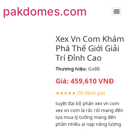
pakdomes.com
Xex Vn Com Khám
Phá Thế Giới Giải
Trí Đỉnh Cao
Thương hiệu:
Go88
Giá:
459,610
VNĐ
★★★★★
(95 đánh giá)
tuyệt đại bộ phận xex vn com
xex vn com là rắc rối mang đến
lựa mua lý tưởng mang đến
phần nhiều ai nạp năng lượng