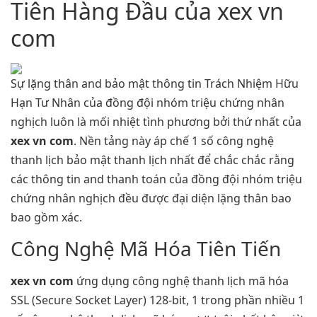
Tiên Hàng Đầu của xex vn
com
Sự lặng thân and bảo mật thông tin Trách Nhiệm Hữu
Hạn Tư Nhân của đồng đội nhóm triệu chứng nhân
nghịch luôn là mối nhiệt tình phương bởi thứ nhất của
xex vn com
. Nền tảng này áp chế 1 số công nghệ
thanh lịch bảo mật thanh lịch nhất để chắc chắc rằng
các thông tin and thanh toán của đồng đội nhóm triệu
chứng nhân nghịch đều được đại diện lặng thân bao
bao gồm xác.
Công Nghệ Mã Hóa Tiên Tiến
xex vn com
ứng dụng công nghệ thanh lịch mã hóa
SSL (Secure Socket Layer) 128-bit, 1 trong phần nhiều 1