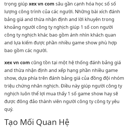
trọng giúp
xex vn com
sâu gần cạnh hóa học số số
lượng công trình của các người. Những bài xích đánh
bảng giá and thừa nhận định and lời khuyên trong
khoảng người công ty nghịch giúp 1 số con người
công ty nghịch khác bao gồm ánh nhìn khách quan
and lựa kiếm được phần nhiều game show phù hợp
bao gồm các người.
xex vn com
cũng tồn tại một hệ thống đánh bảng giá
and thừa nhận định and xếp hạng phần nhiều game
show, dựa phía trên đánh bảng giá của đồng đội nhóm
triệu chứng nhân nghịch. Điều này giúp người công ty
nghịch luôn thể lợi mua thấy 1 số game show hay sẽ
được đông đảo thành viên người công ty công ty yêu
quý.
Tạo Mối Quan Hệ