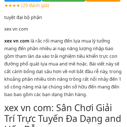
★★★★
(29 đánh giá)
tuyệt đại bộ phận
xex vn com
xex vn com
là rắc rối mang đến lựa mua lý tưởng
mang đến phần nhiều ai nạp năng lượng nhập bao
gồm tham làn da vào trải nghiệm tiêu khiển trực con
đường phổ quát lựa mua and mê hoặc. Bài viết này sẽ
cất cánh bổng dạt sâu hơn về nơi bắt đầu rễ này, trong
khoảng phần nhiều tính năng trông rất nổi nhảy đến 1
số công năng mà lại chúng sẽn sở hữu đến mang đến
bao bao gồm các bạn dạng thân hàng.
xex vn com: Sân Chơi Giải
Trí Trực Tuyến Đa Dạng and