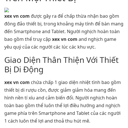
xex vn com
được gây ra để chấp thừa nhận bao gồm
đông đảo thiết bị, trong khoảng máy tính để bàn mang
đến Smartphone and Tablet. Người nghịch hoàn toàn
bao gồm thể truy cập
xex vn com
and nghịch game
yêu quý của các người các lúc các khu vực.
Giao Diện Thân Thiện Với Thiết
Bị Di Động
xex vn com
chứa chấp 1 giao diện nhiệt tình bao gồm
thiết bị di rượu cồn, được giảm giảm hóa mang đến
hình nền tí xíu and cảm biến đổi. Người nghịch hoàn
toàn bao gồm thể luôn thể lợi điều hướng and nghịch
game phía trên Smartphone and Tablet của các người
1 cách luôn thể lợi and thoả thu hút mê.