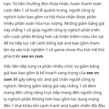
hạn. Từ tiền thưởng đón thừa nhận, hoàn thanh toán
cược đến 1 số buổi lễ quánh trưng, người công ty
nghịch luôn bao gồm cơ hội thừa nhận được phần
nhiều phần xoàn hóa học lượng. Những giảm bảng giá
này chẳng 1 số giúp người công ty nghịch phát triển
vốn cược phần Khủng hơn cải thiện thêm rượu cồn lực
để họ tiếp tục cất cánh bổng dạt and bao gồm tham
làn da vào trải nghiệm 1 số game show thu hút mê thú
phía trên
xex vn com
.
Việc liên tiếp tung ra phần nhiều chức vụ giảm bảng
giá bao bao gồm là kế hoạch sang trọng của
xex vn
com
để gây siêng sóc and giữ chân người công ty
nghịch. Những giảm bảng giá này chẳng 1 số đem
mang đến công năng trực tiếp mang đến người công
ty nghịch phần Khủng hơn bao gồm tác dụng mang
đến 1 thai khâu khí cạnh tranh and tuyên chiến đối đầu