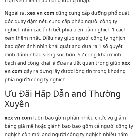
trọn vẹn niềm nạp năng lượng nhập.
Ngoài ra,
xex vn com
cũng cung cấp dưỡng phổ quát
góc quay đậm nét, cung cấp phép người công ty
nghịch nhìn các tình tiết phía trên bàn nghịch 1 cách
xem thêm nhất. Điều này giúp người công ty nghịch
bao gồm ánh nhìn khái quát and đưa ra 1 số quyết
định đánh nhau siêng sóc hơn. Sự công khai minh
bạch and công khai là đưa ra tiết quan trọng giúp
xex
vn com
gây ra dựng lấy được lòng tin trong khoảng
phía người công ty nghịch.
Ưu Đãi Hấp Dẫn and Thường
Xuyên
xex vn com
luôn bao gồm phần nhiều chức vụ giảm
bảng giá mê hoặc giành bao bao gồm cả người công ty
nghịch còn mới and người công ty nghịch nhiều năm