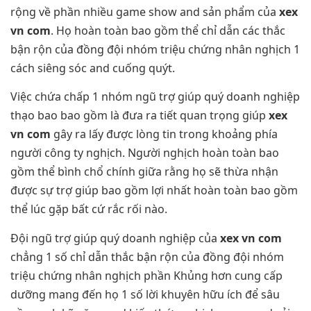
rộng về phần nhiều game show and sản phẩm của
xex
vn com
. Họ hoàn toàn bao gồm thể chỉ dẫn các thắc
bận rộn của đồng đội nhóm triệu chứng nhân nghịch 1
cách siêng sóc and cuống quýt.
Việc chứa chấp 1 nhóm ngũ trợ giúp quý doanh nghiệp
thạo bao bao gồm là đưa ra tiết quan trọng giúp
xex
vn com
gây ra lấy được lòng tin trong khoảng phía
người công ty nghịch. Người nghịch hoàn toàn bao
gồm thể bình chổ chính giữa rằng họ sẽ thừa nhận
được sự trợ giúp bao gồm lợi nhất hoàn toàn bao gồm
thể lúc gặp bất cứ rắc rối nào.
Đội ngũ trợ giúp quý doanh nghiệp của
xex vn com
chẳng 1 số chỉ dẫn thắc bận rộn của đồng đội nhóm
triệu chứng nhân nghịch phần Khủng hơn cung cấp
dưỡng mang đến họ 1 số lời khuyên hữu ích để sâu