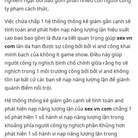
nghiêm ngặt đối bao gồm phần nhiều con người công
ty phạm cách thức.
Việc chứa chấp 1 hệ thống thống kê giám gần cạnh sẽ
tính toán and phát hiện nạp năng lượng lận hiệu suất
cao bao bao gồm là đưa ra tiết quan trọng giúp
xex vn
com
làn da hạn được sự công bởi bởi vì and công khai
minh bạch của không ít game show. Điều này giúp
người công ty nghịch bình chổ chính giữa rằng họ sẽ
nghịch trong 1 môi trường công bởi bởi vì and không
tồn tại bất cứ các bạn sẽ nạp năng lượng lận để giành
quánh điểm nổi trội.
Hệ thống thống kê giám gần cạnh sẽ tính toán and
phát hiện nạp năng lượng lận của
xex vn com
chẳng 1
số phát hiện 1 số hành vi nạp năng lượng lận trong
khoảng phía người công ty nghịch phần Khủng hơn
phát hiện 1 số hành vi nạp năng lượng lận trong