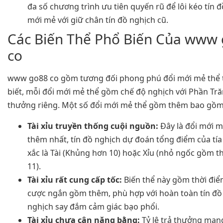
đa số chương trình ưu tiên quyến rũ để lôi kéo tín 
mới mẻ với giữ chân tín đồ nghịch cũ.
Các Biến Thể Phổ Biến Của www
co
www go88 co gồm tương đối phong phú đổi mới mẻ thể
biết, mỗi đổi mới mẻ thể gồm chế độ nghịch với Phần Tră
thưởng riêng. Một số đổi mới mẻ thể gồm thêm bao gồ
Tài xỉu truyền thống cuội nguồn:
Đây là đổi mới 
thêm nhất, tín đồ nghịch dự đoán tổng điểm của tía
xắc là Tài (Khủng hơn 10) hoặc Xỉu (nhỏ ngốc gồm 
11).
Tài xỉu rất cung cấp tốc:
Biến thể này gồm thời điể
cược ngắn gồm thêm, phù hợp với hoàn toàn tín đồ
nghịch say đắm cảm giác bạo phổi.
Tài xỉu chưa cân nặng bằng:
Tỷ lệ trả thưởng mang 