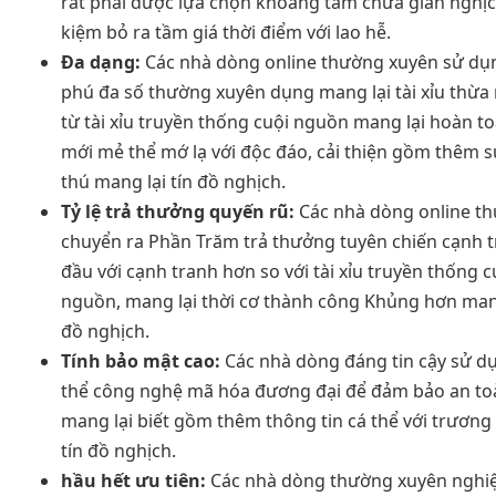
rất phải được lựa chọn khoảng tầm chưa gian nghịch
kiệm bỏ ra tầm giá thời điểm với lao hễ.
Đa dạng:
Các nhà dòng online thường xuyên sử d
phú đa số thường xuyên dụng mang lại tài xỉu thừa 
từ tài xỉu truyền thống cuội nguồn mang lại hoàn to
mới mẻ thể mớ lạ với độc đáo, cải thiện gồm thêm 
thú mang lại tín đồ nghịch.
Tỷ lệ trả thưởng quyến rũ:
Các nhà dòng online t
chuyển ra Phần Trăm trả thưởng tuyên chiến cạnh t
đầu với cạnh tranh hơn so với tài xỉu truyền thống c
nguồn, mang lại thời cơ thành công Khủng hơn mang
đồ nghịch.
Tính bảo mật cao:
Các nhà dòng đáng tin cậy sử d
thể công nghệ mã hóa đương đại để đảm bảo an to
mang lại biết gồm thêm thông tin cá thể với trươn
tín đồ nghịch.
hầu hết ưu tiên:
Các nhà dòng thường xuyên nghiệ