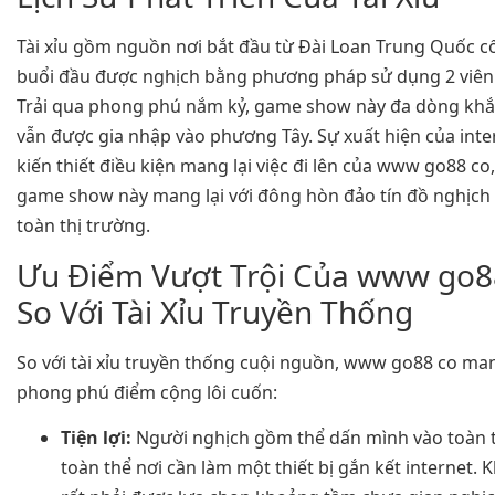
Tài xỉu gồm nguồn nơi bắt đầu từ Đài Loan Trung Quốc cổ
buổi đầu được nghịch bằng phương pháp sử dụng 2 viên 
Trải qua phong phú nắm kỷ, game show này đa dòng khắ
vẫn được gia nhập vào phương Tây. Sự xuất hiện của inte
kiến thiết điều kiện mang lại việc đi lên của www go88 co
game show này mang lại với đông hòn đảo tín đồ nghịch
toàn thị trường.
Ưu Điểm Vượt Trội Của www go8
So Với Tài Xỉu Truyền Thống
So với tài xỉu truyền thống cuội nguồn, www go88 co man
phong phú điểm cộng lôi cuốn:
Tiện lợi:
Người nghịch gồm thể dấn mình vào toàn t
toàn thể nơi cần làm một thiết bị gắn kết internet. 