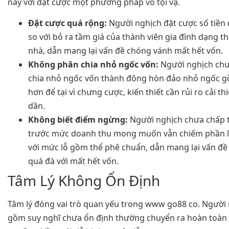
này với đặt cược một phương pháp vô tội vạ.
Đặt cược quá rộng:
Người nghịch đặt cược số tiền
so với bỏ ra tầm giá của thành viên gia đình dạng t
nhà, dẫn mang lại vấn đề chóng vánh mất hết vốn.
Không phân chia nhỏ ngốc vốn:
Người nghịch ch
chia nhỏ ngốc vốn thành đông hòn đảo nhỏ ngốc 
hơn để tại vì chưng cược, kiến thiết cần rủi ro cải th
dần.
Không biết điểm ngừng:
Người nghịch chưa chấp 
trước mức doanh thu mong muốn vẫn chiếm phần l
với mức lỗ gồm thể phê chuẩn, dẫn mang lại vấn đề
quá đà với mất hết vốn.
Tâm Lý Không Ổn Định
Tâm lý đóng vai trò quan yếu trong www go88 co. Người
gồm suy nghĩ chưa ổn định thường chuyển ra hoàn toàn 