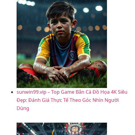
sunwin99.vip – Top Game Bắn Cá Đồ Họa 4K Siêu
Đẹp: Đánh Giá Thực Tế Theo Góc Nhìn Người
Dùng