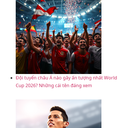
Đội tuyển châu Á nào gây ấn tượng nhất World
Cup 2026? Những cái tên đáng xem