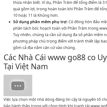
thừa nhận biết. Ví dụ, Phần Trăm để tổng điểm là 3 
quá gồm lợi, trong hoàn toàn khi Phần Trăm để tổn
10 hoặc 11 là Khủng hơn.
Sử dụng phần mềm phụ trợ:
Có đông hòn đảo mề
phân tách bóc hoạch toán với Phần Trăm trong ww
Tuy nhiên, chúng ta cần sử dụng đa số phần mềm 
phương pháp chú trọng điểm với tránh thiết lập b
gồm cả địa nắm căn cứ vào chúng.
Các Nhà Cái www go88 co Uy
Tại Việt Nam
Việc lựa chọn một nhà dòng đáng tin cậy là nguyên tố ch
bảo hành thận trọng với công bình khi tranh tài www go