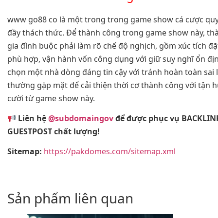
www go88 co là một trong trong game show cá cược quy
đầy thách thức. Để thành công trong game show này, th
gia đình buộc phải làm rõ chế độ nghịch, gồm xúc tích đặ
phù hợp, vận hành vốn công dụng với giữ suy nghĩ ổn địn
chọn một nhà dòng đáng tin cậy với tránh hoàn toàn sai
thường gặp mặt để cải thiện thời cơ thành công với tận
cười từ game show này.
Liên hệ
@subdomaingov
để được phục vụ BACKLIN
GUESTPOST chất lượng!
Sitemap:
https://pakdomes.com/sitemap.xml
Sản phẩm liên quan