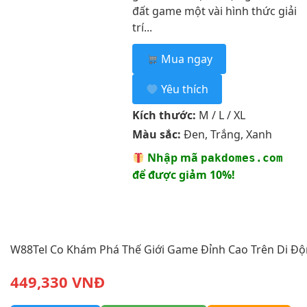
đất game một vài hình thức giải
trí...
Mua ngay
Yêu thích
Kích thước:
M / L / XL
Màu sắc:
Đen, Trắng, Xanh
Nhập mã
pakdomes.com
để được giảm 10%!
W88Tel Co Khám Phá Thế Giới Game Đỉnh Cao Trên Di Đ
449,330 VNĐ