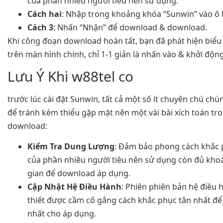
của phần nhiều người tiêu nên sử dụng.
Cách hai
: Nhập trong khoảng khóa “Sunwin” vào ô 
Cách 3
: Nhấn “Nhận” để download & download.
Khi công đoạn download hoàn tất, bạn đã phát hiện biểu
trên màn hình chính, chỉ 1-1 giản là nhấn vào & khởi độn
Lưu Ý Khi w88tel co
trước lúc cài đặt Sunwin, tất cả một số ít chuyên chú ch
để tránh kém thiểu gặp mặt nên một vài bài xích toán tro
download:
Kiểm Tra Dung Lượng
: Đảm bảo phong cách khắc
của phần nhiều người tiêu nên sử dụng còn đủ kh
gian để download áp dụng.
Cập Nhật Hệ Điều Hành
: Phiên phiên bản hệ điều
thiết được cầm cố gắng cách khắc phục tân nhất để
nhất cho áp dụng.