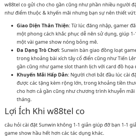
w88tel co gửi cho cho gần cũng như phần nhiều người đ
như điểm thuộc & khyến mãi nhưng bạn sự nên thiết vứt
Giao Diện Thân Thiện
: Từ lúc đăng nhập, gamer đ
một phong cách khắc phục dễ nên sử dụng, giúp 1-1
một vài game show nóng bỏng mê.
Đa Dạng Trò Chơi
: Sunwin bàn giao đồng loạt game
trong khoảng bài xích tây cổ điển cũng như Tiến Lê
gần cũng như game slot thanh lịch với card đồ họa 
Khuyến Mãi Hấp Dẫn
: Người chơi bắt đầu lúc cài 
được các tặng kèm rộng lớn, trong khoảng tiền thư
cho hơn cả gần cũng như chương trình khuyễn mãi
tháng.
Lợi Ích Khi w88tel co
câu hỏi cài đặt Sunwin không 1-1 giản giúp đỡ bạn 1-1 giả
game show hầu hết hơn các tác dụng khác.