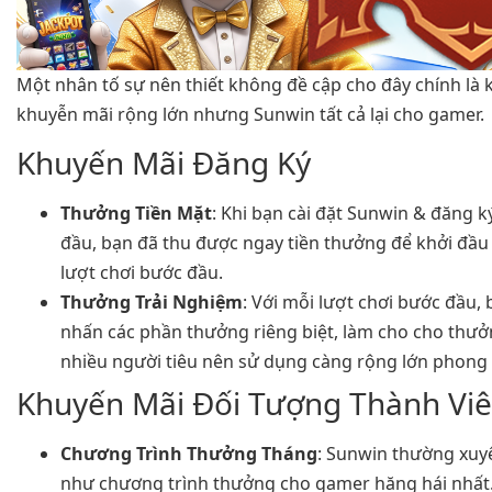
Một nhân tố sự nên thiết không đề cập cho đây chính là 
khuyễn mãi rộng lớn nhưng Sunwin tất cả lại cho gamer.
Khuyến Mãi Đăng Ký
Thưởng Tiền Mặt
: Khi bạn cài đặt Sunwin & đăng k
đầu, bạn đã thu được ngay tiền thưởng để khởi đầ
lượt chơi bước đầu.
Thưởng Trải Nghiệm
: Với mỗi lượt chơi bước đầu, b
nhấn các phần thưởng riêng biệt, làm cho cho thư
nhiều người tiêu nên sử dụng càng rộng lớn phong 
Khuyến Mãi Đối Tượng Thành Vi
Chương Trình Thưởng Tháng
: Sunwin thường xuy
như chương trình thưởng cho gamer hăng hái nhất