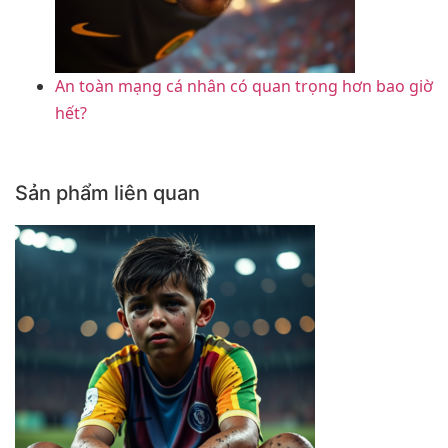
An toàn mạng cá nhân có quan trọng hơn bao giờ
hết?
Sản phẩm liên quan