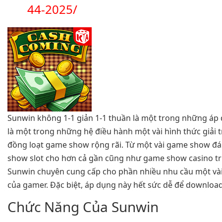
44-2025/
Sunwin không 1-1 giản 1-1 thuần là một trong những á
là một trong những hệ điều hành một vài hình thức giải tr
đồng loạt game show rộng rãi. Từ một vài game show đá
show slot cho hơn cả gần cũng như game show casino t
Sunwin chuyên cung cấp cho phần nhiều nhu cầu một vài h
của gamer. Đặc biệt, áp dụng này hết sức dễ để downloa
Chức Năng Của Sunwin