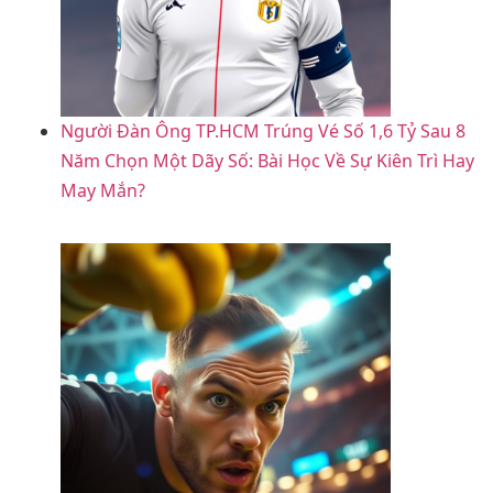
Người Đàn Ông TP.HCM Trúng Vé Số 1,6 Tỷ Sau 8
Năm Chọn Một Dãy Số: Bài Học Về Sự Kiên Trì Hay
May Mắn?