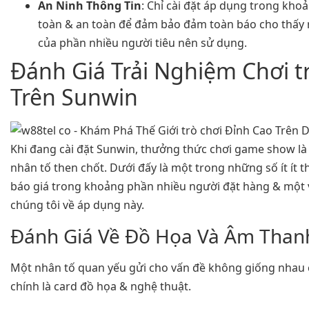
An Ninh Thông Tin
: Chỉ cài đặt áp dụng trong kh
toàn & an toàn để đảm bảo đảm toàn báo cho thấy 
của phần nhiều người tiêu nên sử dụng.
Đánh Giá Trải Nghiệm Chơi t
Trên Sunwin
Khi đang cài đặt Sunwin, thưởng thức chơi game show l
nhân tố then chốt. Dưới đấy là một trong những số ít ít
báo giá trong khoảng phần nhiều người đặt hàng & một v
chúng tôi về áp dụng này.
Đánh Giá Về Đồ Họa Và Âm Than
Một nhân tố quan yếu gửi cho vấn đề không giống nhau
chính là card đồ họa & nghệ thuật.