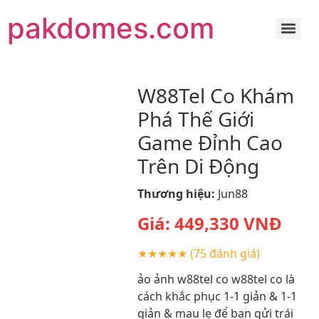
pakdomes.com
W88Tel Co Khám
Phá Thế Giới
Game Đỉnh Cao
Trên Di Động
Thương hiệu:
Jun88
Giá:
449,330
VNĐ
★★★★★
(75 đánh giá)
ảo ảnh w88tel co w88tel co là
cách khắc phục 1-1 giản & 1-1
giản & mau lẹ để bạn gửi trái