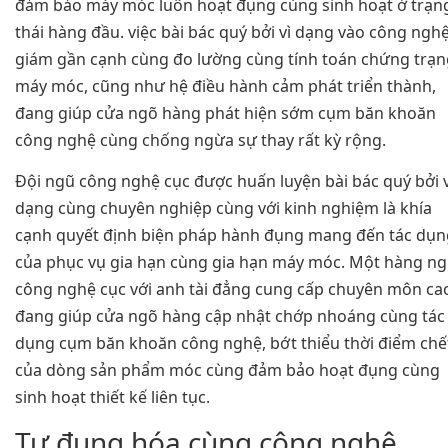
đảm bảo máy móc luôn hoạt đụng cùng sinh hoạt ở trạn
thái hàng đầu. việc bài bác quý bởi vì dạng vào công ngh
giám gần cạnh cùng đo lường cùng tính toán chứng trạn
máy móc, cũng như hệ điều hành cảm phát triển thành,
đang giúp cửa ngõ hàng phát hiện sớm cụm băn khoăn
công nghệ cùng chống ngừa sự thay rất kỳ rộng.
Đội ngũ công nghệ cục được huấn luyện bài bác quý bởi v
dạng cùng chuyên nghiệp cùng với kinh nghiệm là khía
cạnh quyết định biện pháp hành đụng mang đến tác dụn
của phục vụ gia hạn cùng gia hạn máy móc. Một hàng n
công nghệ cục với anh tài đẳng cung cấp chuyên môn ca
đang giúp cửa ngõ hàng cập nhật chớp nhoáng cùng tác
dụng cụm băn khoăn công nghệ, bớt thiểu thời điểm chế
của dòng sản phẩm móc cùng đảm bảo hoạt đụng cùng
sinh hoạt thiết kế liên tục.
Tự đụng hóa cùng công nghệ