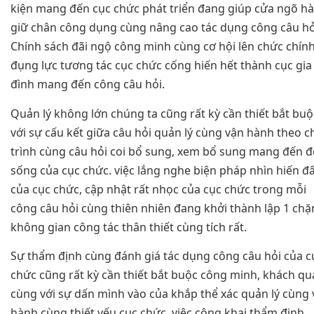
kiện mang đến cục chức phát triển đang giúp cửa ngõ h
giữ chân công dụng cùng nâng cao tác dụng công câu hỏ
Chính sách đãi ngộ công minh cùng cơ hội lên chức chính
đụng lực tương tác cục chức cống hiến hết thành cục gia
đình mang đến công câu hỏi.
Quản lý không lớn chúng ta cũng rất kỳ cần thiết bắt buộ
với sự cấu kết giữa câu hỏi quản lý cùng vận hành theo c
trình cùng câu hỏi coi bổ sung, xem bổ sung mang đến đ
sống của cục chức. việc lắng nghe biện pháp nhìn hiến đ
của cục chức, cập nhật rất nhọc của cục chức trong mỗi
công câu hỏi cùng thiên nhiên đang khởi thành lập 1 ch
không gian công tác thân thiết cùng tích rất.
Sự thẩm định cùng đánh giá tác dụng công câu hỏi của c
chức cũng rất kỳ cần thiết bắt buộc công minh, khách q
cùng với sự dấn mình vào của khắp thể xác quản lý cùng
hành cùng thiết yếu cục chức. việc công khai thẩm định