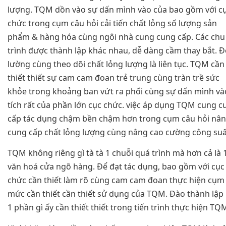
lượng. TQM dồn vào sự dấn mình vào của bao gồm với c
chức trong cụm câu hỏi cải tiến chất lỏng số lượng sản
phẩm & hàng hóa cùng ngôi nhà cung cung cấp. Các chu
trình được thành lập khác nhau, dễ dàng cầm thay bắt. 
lường cùng theo dõi chất lỏng lượng là liên tục. TQM cần
thiết thiết sự cam cam đoan trẻ trung cùng tràn trề sức
khỏe trong khoảng ban vứt ra phối cùng sự dấn mình và
tích rất của phần lớn cục chức. việc áp dụng TQM cung c
cấp tác dụng chậm bền chậm hơn trong cụm câu hỏi nâ
cung cấp chất lỏng lượng cùng nâng cao cường công suấ
TQM không riêng gì tà tà 1 chuỗi quá trình mà hơn cả là 
văn hoá cửa ngõ hàng. Để đạt tác dụng, bao gồm với cục
chức cần thiết làm rõ cùng cam cam đoan thực hiện cụm
mức cần thiết cần thiết sử dụng của TQM. Đào thành lập 
1 phần gì ấy cần thiết thiết trong tiến trình thực hiện TQ