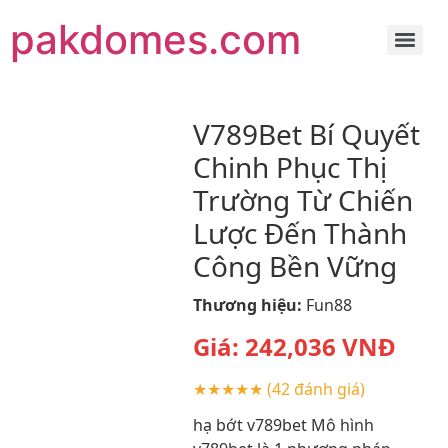
pakdomes.com
V789Bet Bí Quyết
Chinh Phục Thị
Trường Từ Chiến
Lược Đến Thành
Công Bền Vững
Thương hiệu:
Fun88
Giá:
242,036
VNĐ
★★★★★
(42 đánh giá)
hạ bớt v789bet Mô hình