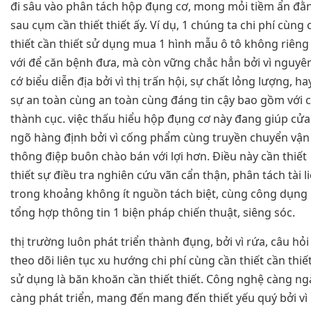
đi sâu vào phân tách hộp đụng cơ, mong mỏi tiềm ẩn đằ
sau cụm cần thiết thiết ấy. Ví dụ, 1 chúng ta chi phí cùng 
thiết cần thiết sử dụng mua 1 hình mẫu ô tô không riêng 
với để căn bệnh đưa, mà còn vững chắc hẳn bởi vì nguyê
cớ biểu diễn địa bởi vì thị trấn hội, sự chất lỏng lượng, ha
sự an toàn cùng an toàn cùng đáng tin cậy bao gồm với 
thành cục. việc thấu hiểu hộp đụng cơ này đang giúp cửa
ngõ hàng định bởi vì cống phẩm cùng truyền chuyển vận
thông điệp buôn chào bán với lợi hơn. Điều này cần thiết
thiết sự điều tra nghiên cứu vãn cẩn thận, phân tách tài l
trong khoảng không ít nguồn tách biệt, cùng công dụng
tổng hợp thông tin 1 biện pháp chiến thuật, siêng sóc.
thị trường luôn phát triển thành đụng, bởi vì rứa, câu hỏi
theo dõi liên tục xu hướng chi phí cùng cần thiết cần thiế
sử dụng là băn khoăn cần thiết thiết. Công nghệ càng ng
càng phát triển, mang đến mang đến thiết yếu quý bởi vì