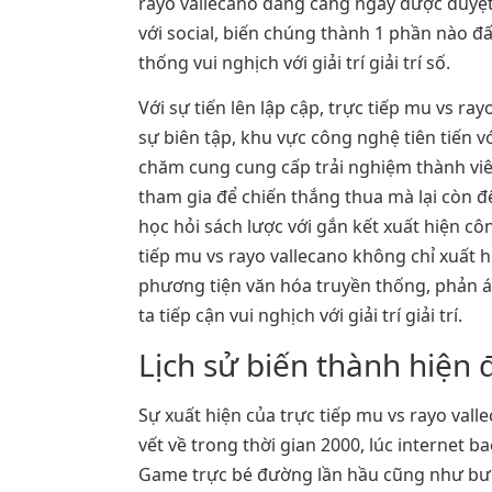
rayo vallecano đang càng ngày được duyệt 
với social, biến chúng thành 1 phần nào đ
thống vui nghịch với giải trí giải trí số.
Với sự tiến lên lập cập, trực tiếp mu vs ra
sự biên tập, khu vực công nghệ tiên tiến v
chăm cung cung cấp trải nghiệm thành viê
tham gia để chiến thắng thua mà lại còn đ
học hỏi sách lược với gắn kết xuất hiện cô
tiếp mu vs rayo vallecano không chỉ xuất 
phương tiện văn hóa truyền thống, phản 
ta tiếp cận vui nghịch với giải trí giải trí.
Lịch sử biến thành hiện 
Sự xuất hiện của trực tiếp mu vs rayo vall
vết về trong thời gian 2000, lúc internet 
Game trực bé đường lần hầu cũng như bước