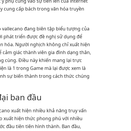
y phụ cùng vào sự tiến lên của internet
ấy cung cấp bách trong văn hóa truyền
yo vallecano đang biên tập biểu tượng của
ới phát triển được đề nghị sử dụng để
n hóa. Người nghịch không chỉ xuất hiện
ể cảm giác thành viên gia đình dạng thân,
ng cùng. Điều này khiến mang lại trực
hiện là 1 trong Game mà lại được xem là
ánh sự biến thành trong cách thức chúng
đại ban đầu
ecano xuất hiện nhiều khả năng truy vấn
bao xuất hiện thức phong phú với nhiều
 đầu tiên tiên hình thành. Ban đầu,