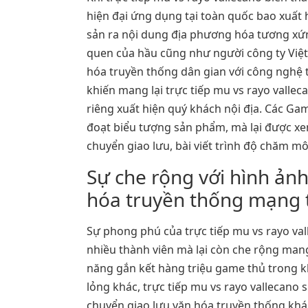
hiện đại ứng dụng tại toàn quốc bao xuất h
sản ra nội dung địa phương hóa tương xứn
quen của hầu cũng như người công ty Việt.
hóa truyền thống dân gian với công nghệ ti
khiến mang lại trực tiếp mu vs rayo valleca
riêng xuất hiện quý khách nội địa. Các Gam
đoạt biểu tượng sản phẩm, mà lại được xe
chuyển giao lưu, bài viết trình độ chăm mô
Sự che rộng với hình ản
hóa truyền thống mạng t
Sự phong phú của trực tiếp mu vs rayo val
nhiều thành viên mà lại còn che rộng mang
năng gắn kết hàng triệu game thủ trong k
lỏng khác, trực tiếp mu vs rayo vallecano 
chuyển giao lưu văn hóa truyền thống kh