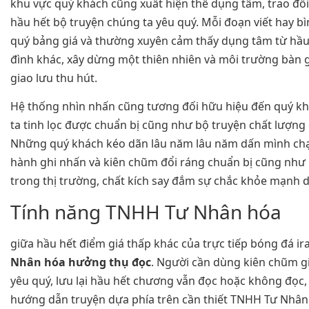
khu vực quý khách cũng xuất hiện thể dụng tâm, trao đổ
hầu hết bộ truyện chúng ta yêu quý. Mỗi đoạn viết hay 
quý bảng giá và thường xuyên cảm thấy dụng tâm từ hầu
đình khác, xây dừng một thiên nhiên và môi trường bàn g
giao lưu thu hút.
Hệ thống nhìn nhấn cũng tương đối hữu hiệu đến quý k
ta tinh lọc được chuẩn bị cũng như bộ truyện chất lượng 
Những quý khách kéo dãn lâu năm lâu năm dấn mình chạ
hành ghi nhấn và kiên chũm đổi ráng chuẩn bị cũng như
trong thị trường, chất kích say đắm sự chắc khỏe mạnh 
Tính năng TNHH Tư Nhân hóa
giữa hầu hết điểm giá thấp khác của trực tiếp bóng đá ir
Nhân hóa hưởng thụ đọc
. Người cần dùng kiên chũm 
yêu quý, lưu lại hầu hết chương vẫn đọc hoặc không đọc, 
hướng dẫn truyện dựa phía trên cần thiết TNHH Tư Nhân