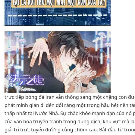
trực tiếp bóng đá iran vẫn thông sang một chặng con đườ
phát minh giản dị đến đổi ráng một trong hầu hết nền tả
thấp nhất tại Nước Nhà. Sự chắc khỏe mạnh dạn của nó 
của văn hóa truyện tranh trong dung dịch, khu vực mà lại
giải trí trực tuyến đường củng chũm cao. Bắt đầu từ tro