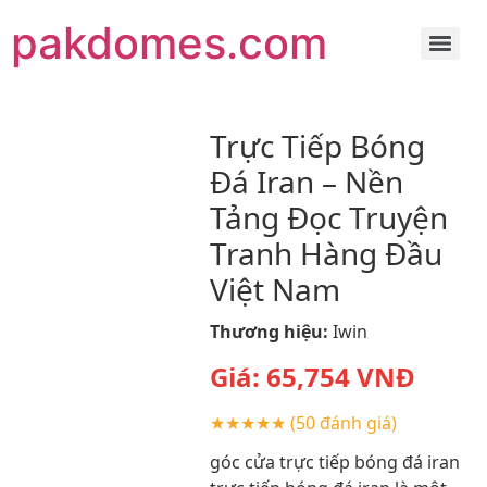
pakdomes.com
Trực Tiếp Bóng
Đá Iran – Nền
Tảng Đọc Truyện
Tranh Hàng Đầu
Việt Nam
Thương hiệu:
Iwin
Giá:
65,754
VNĐ
★★★★★
(50 đánh giá)
góc cửa trực tiếp bóng đá iran