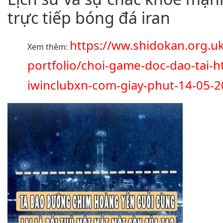
trực tiếp bóng đá iran
https://ww.shidokan.org.u
Xem thêm:
portfolio/choi-game-doc-dao-tai-h
iwinclubxn-com-giay-phut-14-05-