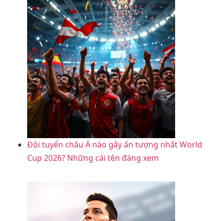
Đội tuyển châu Á nào gây ấn tượng nhất World
Cup 2026? Những cái tên đáng xem