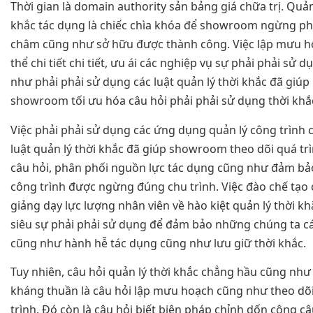
Thời gian là domain authority sản bảng giá chữa trị. Quản
khắc tác dụng là chiếc chìa khóa để showroom ngừng p
châm cũng như sở hữu được thành công. Việc lập mưu h
thể chi tiết chi tiết, ưu ái các nghiệp vụ sự phải phải sử 
như phải phải sử dụng các luật quản lý thời khắc đã giúp
showroom tối ưu hóa câu hỏi phải phải sử dụng thời khắ
Việc phải phải sử dụng các ứng dụng quản lý công trình
luật quản lý thời khắc đã giúp showroom theo dõi quá tr
câu hỏi, phân phối nguồn lực tác dụng cũng như đảm bả
công trình được ngừng đúng chu trình. Việc đào chế tạ
giảng dạy lực lượng nhân viên về hào kiệt quản lý thời k
siêu sự phải phải sử dụng để đảm bảo những chúng ta c
cũng như hành hễ tác dụng cũng như lưu giữ thời khắc.
Tuy nhiên, câu hỏi quản lý thời khắc chẳng hầu cũng như
kháng thuần là câu hỏi lập mưu hoạch cũng như theo dõ
trình. Đó còn là câu hỏi biết biện pháp chỉnh dốn công câ