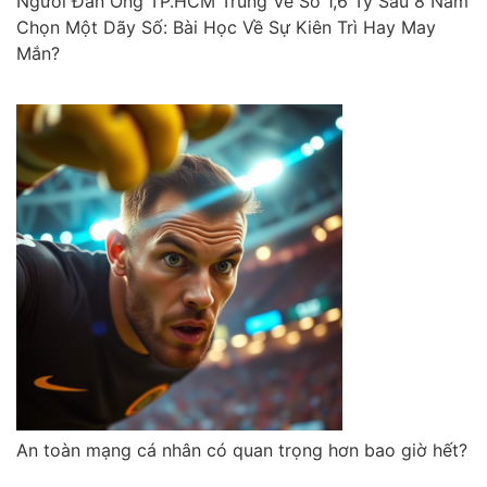
Người Đàn Ông TP.HCM Trúng Vé Số 1,6 Tỷ Sau 8 Năm
Chọn Một Dãy Số: Bài Học Về Sự Kiên Trì Hay May
Mắn?
An toàn mạng cá nhân có quan trọng hơn bao giờ hết?