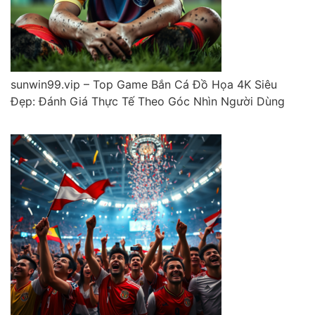
sunwin99.vip – Top Game Bắn Cá Đồ Họa 4K Siêu
Đẹp: Đánh Giá Thực Tế Theo Góc Nhìn Người Dùng