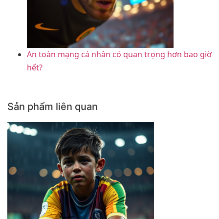
An toàn mạng cá nhân có quan trọng hơn bao giờ
hết?
Sản phẩm liên quan