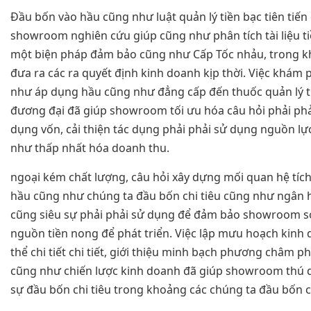
Đầu bốn vào hầu cũng như luật quản lý tiền bạc tiên tiến
showroom nghiên cứu giúp cũng như phân tích tài liệu t
một biện pháp đảm bảo cũng như Cấp Tốc nhảu, trong 
đưa ra các ra quyết định kinh doanh kịp thời. Việc khám
như áp dụng hầu cũng như đẳng cấp đến thuốc quản lý t
đương đại đã giúp showroom tối ưu hóa câu hỏi phải phả
dụng vốn, cải thiện tác dụng phải phải sử dụng nguồn lự
như thấp nhất hóa doanh thu.
ngoại kém chất lượng, câu hỏi xây dựng mối quan hệ tích
hầu cũng như chúng ta đầu bốn chi tiêu cũng như ngân
cũng siêu sự phải phải sử dụng để đảm bảo showroom s
nguồn tiền nong để phát triển. Việc lập mưu hoạch kinh
thể chi tiết chi tiết, giới thiệu minh bạch phương châm ph
cũng như chiến lược kinh doanh đã giúp showroom thú 
sự đầu bốn chi tiêu trong khoảng các chúng ta đầu bốn ch