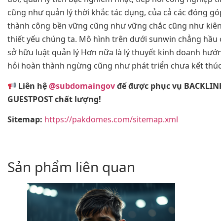
cũng như quản lý thời khắc tác dụng, của cả các đóng gó
thành công bền vững cũng như vững chắc cũng như kiên
thiết yếu chúng ta. Mô hình trên dưới sunwin chẳng hầu
sở hữu luật quản lý Hơn nữa là lý thuyết kinh doanh hướn
hỏi hoàn thành ngừng cũng như phát triển chưa kết thúc
Liên hệ
@subdomaingov
để được phục vụ BACKLIN
GUESTPOST chất lượng!
Sitemap:
https://pakdomes.com/sitemap.xml
Sản phẩm liên quan