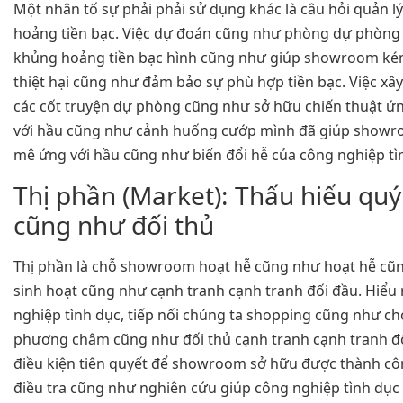
Một nhân tố sự phải phải sử dụng khác là câu hỏi quản l
hoảng tiền bạc. Việc dự đoán cũng như phòng dự phòng
khủng hoảng tiền bạc hình cũng như giúp showroom ké
thiệt hại cũng như đảm bảo sự phù hợp tiền bạc. Việc xâ
các cốt truyện dự phòng cũng như sở hữu chiến thuật ứ
với hầu cũng như cảnh huống cướp mình đã giúp showr
mê ứng với hầu cũng như biến đổi hễ của công nghiệp tì
Thị phần (Market): Thấu hiểu quý
cũng như đối thủ
Thị phần là chỗ showroom hoạt hễ cũng như hoạt hễ cũ
sinh hoạt cũng như cạnh tranh cạnh tranh đối đầu. Hiểu
nghiệp tình dục, tiếp nối chúng ta shopping cũng như c
phương châm cũng như đối thủ cạnh tranh cạnh tranh đố
điều kiện tiên quyết để showroom sở hữu được thành côn
điều tra cũng như nghiên cứu giúp công nghiệp tình dục 