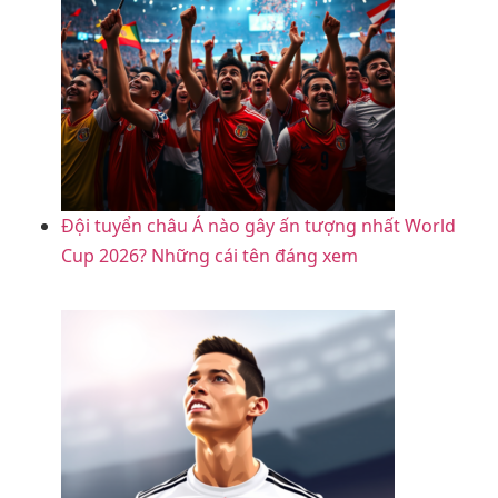
Đội tuyển châu Á nào gây ấn tượng nhất World
Cup 2026? Những cái tên đáng xem