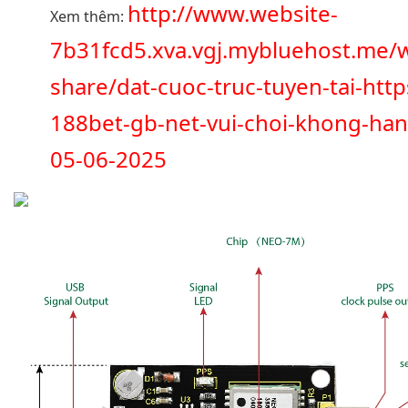
http://www.website-
Xem thêm:
7b31fcd5.xva.vgj.mybluehost.me/
share/dat-cuoc-truc-tuyen-tai-http
188bet-gb-net-vui-choi-khong-han
05-06-2025