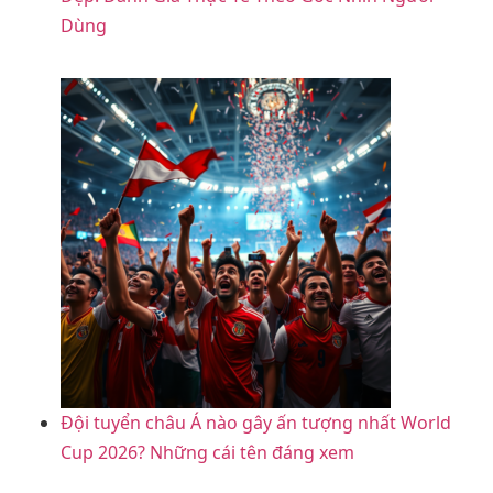
Dùng
Đội tuyển châu Á nào gây ấn tượng nhất World
Cup 2026? Những cái tên đáng xem