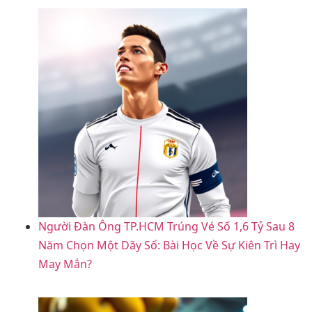
Người Đàn Ông TP.HCM Trúng Vé Số 1,6 Tỷ Sau 8
Năm Chọn Một Dãy Số: Bài Học Về Sự Kiên Trì Hay
May Mắn?