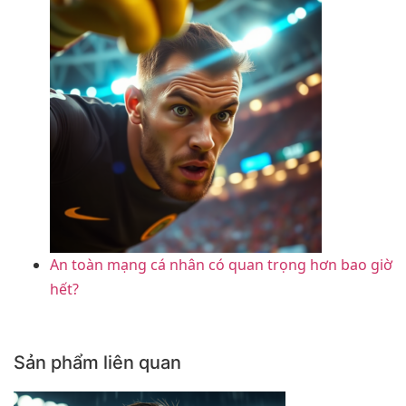
An toàn mạng cá nhân có quan trọng hơn bao giờ
hết?
Sản phẩm liên quan