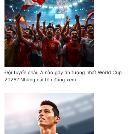
Đội tuyển châu Á nào gây ấn tượng nhất World Cup
2026? Những cái tên đáng xem