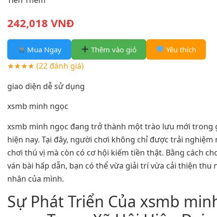
Tiền Thêm
242,018 VNĐ
Mua Ngay
Thêm vào giỏ
Yêu thích
★★★★
(22 đánh giá)
giao diện dễ sử dụng
xsmb minh ngọc
xsmb minh ngọc đang trở thành một trào lưu mới trong g
hiện nay. Tại đây, người chơi không chỉ được trải nghiệm
chơi thú vị mà còn có cơ hội kiếm tiền thật. Bằng cách ch
ván bài hấp dẫn, bạn có thể vừa giải trí vừa cải thiện thu
nhân của mình.
Sự Phát Triển Của xsmb min