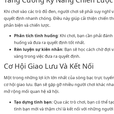
Khi chơi vào các trò đỏ đen, người chơi sẽ phải suy nghĩ 
quyết định nhanh chóng. Điều này giúp cải thiện chiến th
phản biện và chiến lược.
Phân tích tình huống
: Khi chơi, bạn cần phải đánh 
huống và đưa ra quyết định tốt nhất.
Rèn luyện sự kiên nhẫn
: Bạn sẽ học cách chờ đợi 
vàng trong việc đưa ra quyết định.
Cơ Hội Giao Lưu Và Kết Nối
Một trong những lợi ích lớn nhất của sòng bạc trực tuyến
cơ hội giao lưu. Bạn sẽ gặp gỡ nhiều người chơi khác nha
mở rộng mối quan hệ xã hội.
Tạo dựng tình bạn
: Qua các trò chơi, bạn có thể t
tình bạn mới và thậm chí là kết nối với những người