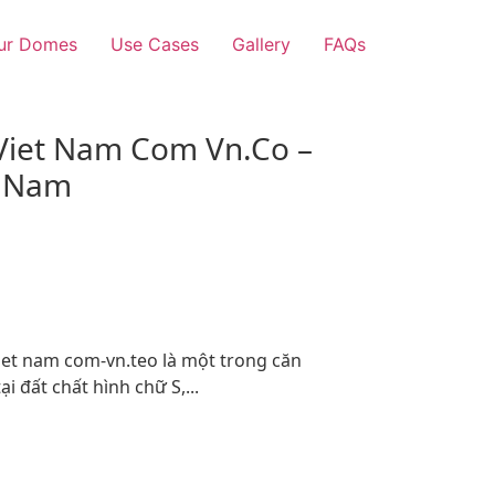
ur Domes
Use Cases
Gallery
FAQs
Viet Nam Com Vn.Co –
t Nam
iet nam com-vn.teo là một trong căn
i đất chất hình chữ S,...