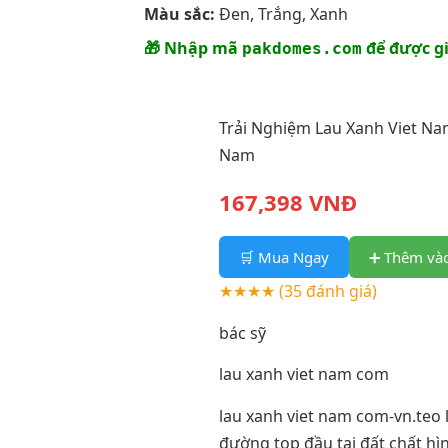
Màu sắc:
Đen, Trắng, Xanh
🎁 Nhập mã
để được g
pakdomes.com
Trải Nghiệm Lau Xanh Viet Na
Nam
167,398 VNĐ
🛒 Mua Ngay
➕ Thêm vào
★★★★
(35 đánh giá)
bác sỹ
lau xanh viet nam com
lau xanh viet nam com-vn.teo l
đường top đầu tại đất chất hì