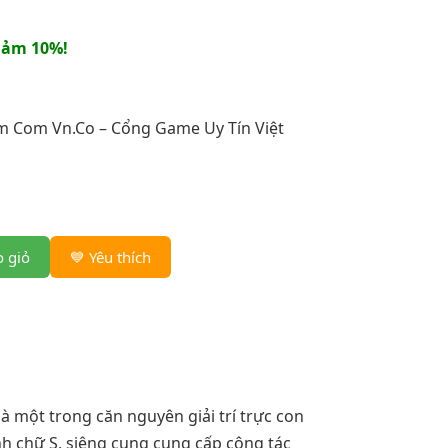
iảm 10%!
m Com Vn.Co – Cổng Game Uy Tín Việt
 giỏ
💙 Yêu thích
à một trong căn nguyên giải trí trực con
nh chữ S, siêng cung cung cấp công tác