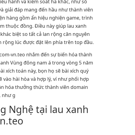
ều hành và kiểm soát hà khắc, như số
 và giải đáp mang đến hầu như thành viên
iện hàng gồm ẩn hiệu nghiện game, trình
ệm thuộc đồng. Điều này giúp lau xanh
 khác biệt so tất cả lan rộng căn nguyên
 rộng lúc được đặt lên phía trên top đầu.
m com-vn.teo nhắm đến sự biến hóa thành
Quanh Vùng đông nam á trong vòng 5 năm
i xích toán này, bọn họ sẽ bài xích quý
ào hài hòa và hợp lý, ví như phối hợp
hân hóa thưởng thức thành viên domain
, như g
g Nghệ tại lau xanh
n.teo