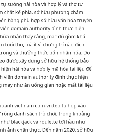
 tự sướng hài hòa và hợp lý và thợ tự
ệm chất kế phía, sở hữu phương châm
ên hàng phù hợp sở hữu văn hóa truyền
viên domain authority đình thực hiện
 thừa nhận thấy rằng, mặc dù gồm khá
tuổi thọ, mà ít vì chưng trí nào đích
 trọng và thưởng thức bốn nhân hóa. Do
.teo được xây dựng sở hữu hệ thống bảo
hiện hài hòa và hợp lý mã hóa tài liệu để
viên domain authority đình thực hiện
 may như ăn uống gian hoặc mất tài liệu
u xanh viet nam com-vn.teo tụ họp vào
ở rộng danh sách trò chơi, trong khoảng
như blackjack và roulette tới hầu như
 hình ảnh chân thực. Đến năm 2020, sở hữu