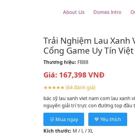
About Us
Domes Intro
O
Trải Nghiệm Lau Xanh 
Cổng Game Uy Tín Việ
Thương hiệu:
FB88
Giá:
167,398
VNĐ
★★★★★
(64 đánh giá)
bác sỹ lau xanh viet nam com lau xanh v
nguyên giải trí trực con đường top đầu tạ
🛒 Mua ngay
💙 Yêu thích
Kích thước:
M / L / XL