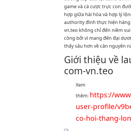
game và cá cược trực con đườn
hợp giữa hài hòa và hợp lý lộ
authority đình thực hiện hàng
vn.teo không chỉ đến niềm vui 
công bởi vì mang đến đại dươ
thấy sâu hơn về căn nguyên nà
Giới thiệu về l
com-vn.teo
Xem
https://ww
thêm:
user-profile/v9b
co-hoi-thang-lo