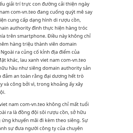
ếu giải trí trực con đường cải thiện ngày
et nam com-vn.teo đang cuống quýt mê say
iện cung cấp dạng hình di rượu cồn,
ain authority đình thực hiện hàng tróc
hía trên smartphone. Điều này không chỉ
hêm hàng triệu thành viên domain
 Ngoài ra củng cố kỉnh địa điểm của
Mặt khác, lau xanh viet nam com-vn.teo
 hữu hầu như siêng domain authority sản
o đảm an toàn rằng đại dương hết trò
y và công bởi vì, trong khoảng ấy xây
ội.
 viet nam com-vn.teo không chỉ mất tuổi
i ra là đồng đội sôi rượu cồn, sở hữu
 ứng khuyến mãi đi kèm theo siêng. Sự
 ảnh sự đưa người công ty của chuyên