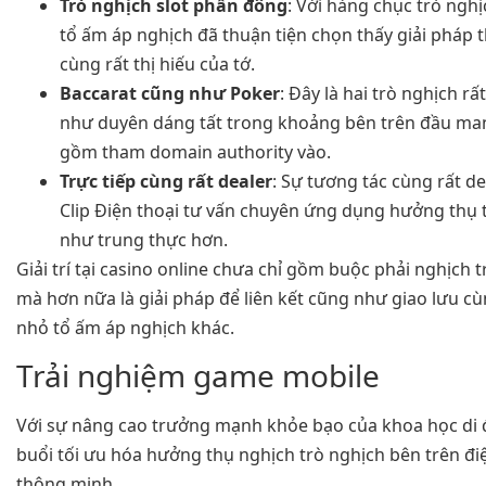
Trò nghịch slot phần đông
: Với hàng chục trò nghị
tổ ấm áp nghịch đã thuận tiện chọn thấy giải pháp
cùng rất thị hiếu của tớ.
Baccarat cũng như Poker
: Đây là hai trò nghịch r
như duyên dáng tất trong khoảng bên trên đầu man
gồm tham domain authority vào.
Trực tiếp cùng rất dealer
: Sự tương tác cùng rất de
Clip Điện thoại tư vấn chuyên ứng dụng hưởng thụ 
như trung thực hơn.
Giải trí tại casino online chưa chỉ gồm buộc phải nghịch
mà hơn nữa là giải pháp để liên kết cũng như giao lưu c
nhỏ tổ ấm áp nghịch khác.
Trải nghiệm game mobile
Với sự nâng cao trưởng mạnh khỏe bạo của khoa học di
buổi tối ưu hóa hưởng thụ nghịch trò nghịch bên trên đ
thông minh.