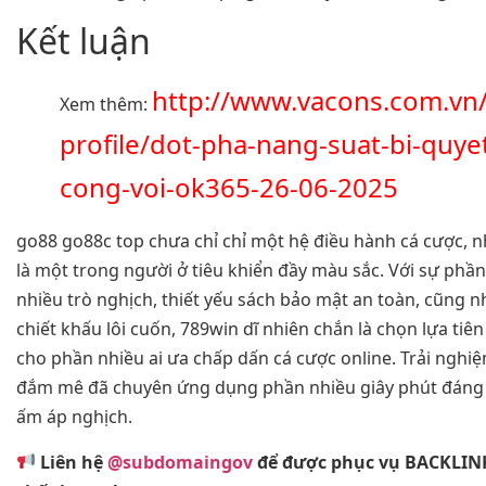
Kết luận
http://www.vacons.com.vn
Xem thêm:
profile/dot-pha-nang-suat-bi-quye
cong-voi-ok365-26-06-2025
go88 go88c top chưa chỉ chỉ một hệ điều hành cá cược,
là một trong người ở tiêu khiển đầy màu sắc. Với sự ph
nhiều trò nghịch, thiết yếu sách bảo mật an toàn, cũng 
chiết khấu lôi cuốn, 789win dĩ nhiên chắn là chọn lựa ti
cho phần nhiều ai ưa chấp dấn cá cược online. Trải nghiệ
đắm mê đã chuyên ứng dụng phần nhiều giây phút đáng
ấm áp nghịch.
Liên hệ
@subdomaingov
để được phục vụ BACKLIN