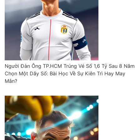
Người Đàn Ông TP.HCM Trúng Vé Số 1,6 Tỷ Sau 8 Năm
Chọn Một Dãy Số: Bài Học Về Sự Kiên Trì Hay May
Mắn?