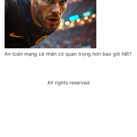
An toàn mạng cá nhân có quan trọng hơn bao giờ hết?
All rights reserved