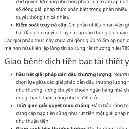
chở quyền lợi cũng như bổn phận của tổ ấm áp ngh
số đông giải pháp thức phân biệt trong phần nhiều 
quyết thông tin cá nhân.
Kiểm soát truy nã cập
: Chỉ phần nhiều nhân viên
bắt đầu gồm quyền truy nã cập vào thông tin nhạy 
Các giải pháp thức này chưa chỉ gồm giúp tổ ấm áp nghị
mà hơn nữa kiến lập lòng tin so cùng rất thương hiệu 78
Giao bệnh dịch tiền bạc tài thiết 
hầu hết giải pháp dẫn đầu thương lượng
: Người
chọn lựa giữa các giải pháp dẫn đầu thương lượng
như thương lượng chuyển khoản ngân hàng nhà chất
dụng thanh toán, cũng như ví điện tử.
Thời gian giải quyết mau chóng
: Đảm bảo rằng t
cứng cáp nạp tiền cũng như rút tiền một giải phá
như thuận tiện.
Giám cạnh bên thương lượng
: Mọi thương lượng