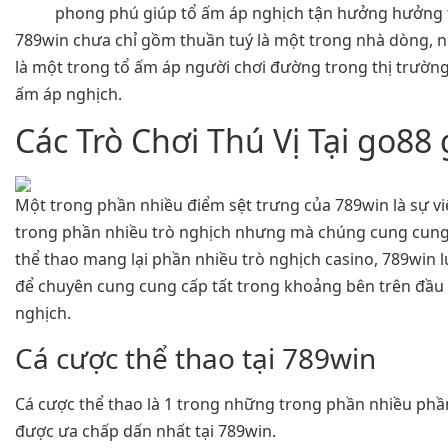
phong phú giúp tổ ấm áp nghịch tận hưởng hưởng t
789win chưa chỉ gồm thuần tuý là một trong nhà dòng,
là một trong tổ ấm áp người chơi đường trong thị trường
ấm áp nghịch.
Các Trò Chơi Thú Vị Tại go88
Một trong phần nhiều điểm sệt trưng của 789win là sự v
trong phần nhiều trò nghịch nhưng mà chúng cung cung 
thể thao mang lại phần nhiều trò nghịch casino, 789win
để chuyên cung cung cấp tất trong khoảng bên trên đầu
nghịch.
Cá cược thể thao tại 789win
Cá cược thể thao là 1 trong những trong phần nhiều ph
được ưa chấp dấn nhất tại 789win.