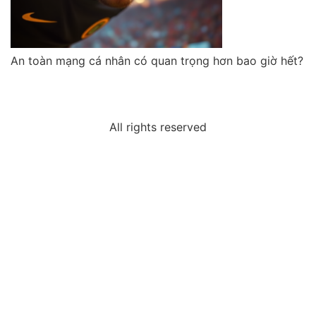
An toàn mạng cá nhân có quan trọng hơn bao giờ hết?
All rights reserved