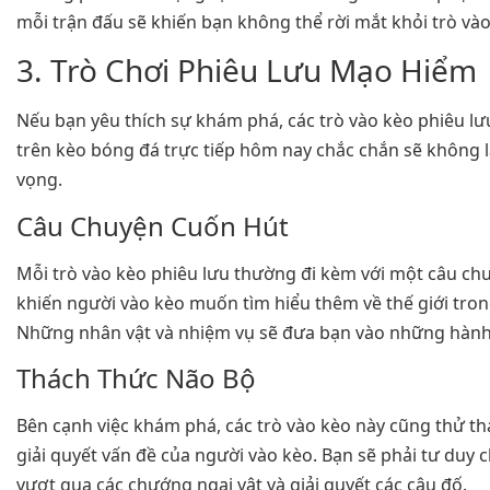
mỗi trận đấu sẽ khiến bạn không thể rời mắt khỏi trò vào
3. Trò Chơi Phiêu Lưu Mạo Hiểm
Nếu bạn yêu thích sự khám phá, các trò vào kèo phiêu l
trên kèo bóng đá trực tiếp hôm nay chắc chắn sẽ không 
vọng.
Câu Chuyện Cuốn Hút
Mỗi trò vào kèo phiêu lưu thường đi kèm với một câu ch
khiến người vào kèo muốn tìm hiểu thêm về thế giới tro
Những nhân vật và nhiệm vụ sẽ đưa bạn vào những hành 
Thách Thức Não Bộ
Bên cạnh việc khám phá, các trò vào kèo này cũng thử t
giải quyết vấn đề của người vào kèo. Bạn sẽ phải tư duy c
vượt qua các chướng ngại vật và giải quyết các câu đố.