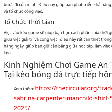
bước đi của mình. Điều này giúp bạn phát triển khả năng
và tổ chức công việc.
Tổ Chức Thời Gian
Việc vào kèo game sẽ giúp bạn học cách phân chia thời g
giữa việc giải trí và công việc. Điều này rất cần thiết tro
hàng ngày, giúp bạn giữ cân bằng giữa học tập, làm việc 
kèo.
Kinh Nghiệm Chơi Game An 
Tại kèo bóng đá trực tiếp h
https://thecircular.org/trad
Xem thêm:
sabrina-carpenter-manchild-shirt-
2025/