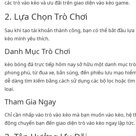
các trò vào kèo và ưu đãi trên giao diện vào kèo game.
2. Lựa Chọn Trò Chơi
Sau khi tạo tài khoản thành công, bạn có thể bắt đầu lựa
kèo mình yêu thích.
Danh Mục Trò Chơi
kèo bóng đá trực tiếp hôm nay sở hữu một danh mục trò
phong phú, từ đua xe, bắn súng, đến phiêu lưu mạo hiểm
dễ dàng tìm kiếm bằng cách sử dụng các bộ lọc hoặc tìm
loại.
Tham Gia Ngay
Chỉ cần nhấp vào trò vào kèo mà bạn muốn vào kèo, hệ t
động chuyển bạn đến giao diện trò vào kèo ngay lập tức.