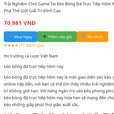
Trải Nghiệm Chơi Game Tại Kèo Bóng Đá Trực Tiếp Hôm
Phá Thế Giới Giải Trí Đỉnh Cao
70,981 VNĐ
Mua Ngay
Thêm vào giỏ
Yêu thích
★★★★
(11 đánh giá)
thị trường cá cược Việt Nam
kèo bóng đá trực tiếp hôm nay
kèo bóng đá trực tiếp hôm nay là một giao diện vào kè
online hấp dẫn, nơi bạn có thể tìm thấy nhiều trải nghiệm 
trí không giới hạn. Với hàng ngàn trò vào kèo phong phú
kèo bóng đá trực tiếp hôm nay hứa hẹn sẽ mang đến ch
kèo những giây phút thư giãn xuất sắc.