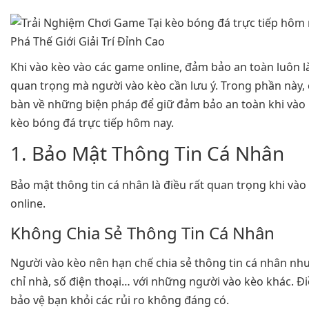
Khi vào kèo vào các game online, đảm bảo an toàn luôn l
quan trọng mà người vào kèo cần lưu ý. Trong phần này, 
bàn về những biện pháp để giữ đảm bảo an toàn khi vào
kèo bóng đá trực tiếp hôm nay.
1. Bảo Mật Thông Tin Cá Nhân
Bảo mật thông tin cá nhân là điều rất quan trọng khi và
online.
Không Chia Sẻ Thông Tin Cá Nhân
Người vào kèo nên hạn chế chia sẻ thông tin cá nhân như 
chỉ nhà, số điện thoại… với những người vào kèo khác. Đ
bảo vệ bạn khỏi các rủi ro không đáng có.