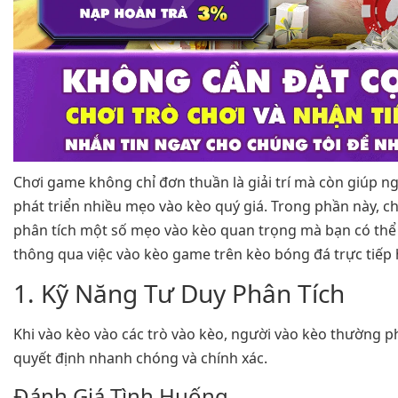
Chơi game không chỉ đơn thuần là giải trí mà còn giúp n
phát triển nhiều mẹo vào kèo quý giá. Trong phần này, c
phân tích một số mẹo vào kèo quan trọng mà bạn có thể
thông qua việc vào kèo game trên kèo bóng đá trực tiếp
1. Kỹ Năng Tư Duy Phân Tích
Khi vào kèo vào các trò vào kèo, người vào kèo thường p
quyết định nhanh chóng và chính xác.
Đánh Giá Tình Huống