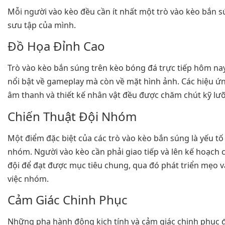
Mỗi người vào kèo đều cần ít nhất một trò vào kèo bắn 
sưu tập của mình.
Đồ Họa Đỉnh Cao
Trò vào kèo bắn súng trên kèo bóng đá trực tiếp hôm na
nổi bật về gameplay mà còn về mặt hình ảnh. Các hiệu ứ
âm thanh và thiết kế nhân vật đều được chăm chút kỹ lư
Chiến Thuật Đội Nhóm
Một điểm đặc biệt của các trò vào kèo bắn súng là yếu tố
nhóm. Người vào kèo cần phải giao tiếp và lên kế hoạch
đội để đạt được mục tiêu chung, qua đó phát triển mẹo 
việc nhóm.
Cảm Giác Chinh Phục
Những pha hành động kịch tính và cảm giác chinh phục đ