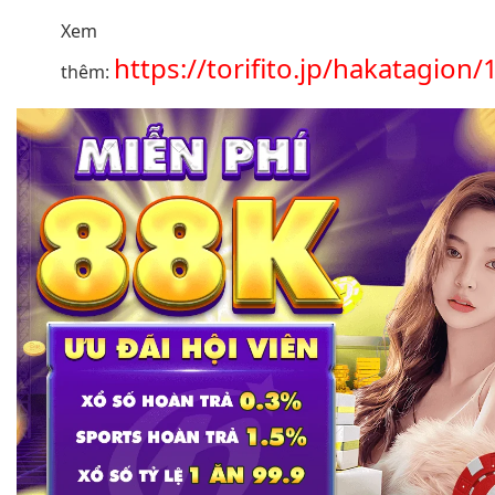
Xem
https://torifito.jp/hakatagion
thêm: