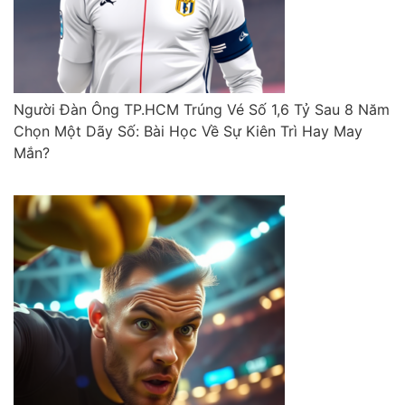
Người Đàn Ông TP.HCM Trúng Vé Số 1,6 Tỷ Sau 8 Năm
Chọn Một Dãy Số: Bài Học Về Sự Kiên Trì Hay May
Mắn?