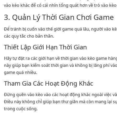
vào kèo khác để có cái nhìn tổng quát hơn về trò vào kèo
3. Quản Lý Thời Gian Chơi Game
Để tránh bị cuốn vào thế giới game quá lâu, người vào kè
các quy tắc cho bản thân.
Thiết Lập Giới Hạn Thời Gian
Hãy tự đặt ra các giới hạn về thời gian vào kèo game hàn
này giúp bạn kiểm soát thời gian và không bị lãng phí vào
game quá nhiều.
Tham Gia Các Hoạt Động Khác
Đừng quên vào kèo vào các hoạt động khác ngoài việc v
Điều này không chỉ giúp bạn thư giãn mà còn mang lại s
trong cuộc sống.