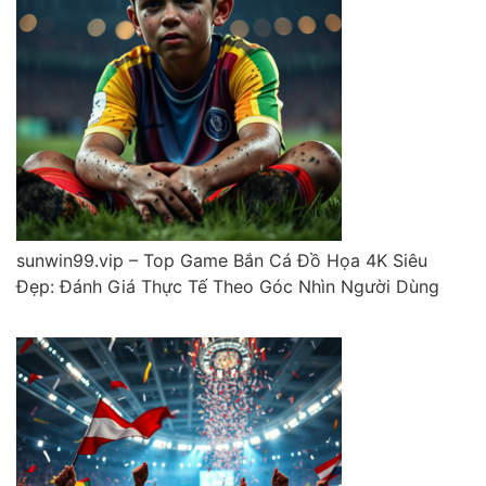
sunwin99.vip – Top Game Bắn Cá Đồ Họa 4K Siêu
Đẹp: Đánh Giá Thực Tế Theo Góc Nhìn Người Dùng