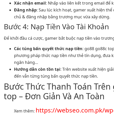
Xác nhận email
: Nhấp vào liên kết trong email để 
Đăng nhập
: Sau lúc kích hoạt, gamer xuất hiện thể 
chủ & đăng nhập bằng trương mục vừa xây dừng.
Bước 4: Nạp Tiền Vào Tài Khoản
Để khởi đầu cá cược, gamer bắt buộc nạp tiền vào trương
Các túng bấn quyết thức nạp tiền
: go88 go88c top
phương pháp thức nạp tiền như thẻ tín dụng, đưa
ngân hàng…
Hướng dẫn còn tồn tại
: Trên website xuất hiện giả
đến vẫn từng túng bấn quyết thức nạp tiền.
Bước Thức Thanh Toán Trên
top – Đơn Giản Và An Toàn
https://webseo.com.pk/wp-
Xem thêm: