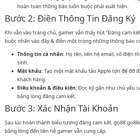
hoàn toàn thông báo luôn buộc phải xuất hiện.
Bước 2: Điền Thông Tin Đăng Ký
Khi vẫn vào trang chủ, gamer vẫn thấy nút “Đăng cam kết
buộc nhấn vào đây & điền một trong những thông báo c
Thông tin cá nhân
: Họ tên, liên hệ email, số điện
sinh.
Mật khẩu
: Tạo một mật khẩu táo Apple tợn để đỡ 
khách hàng.
Điều khoản & điều kiện
: Đọc kỹ gần như chủ yếu s
bằng lòng đăng cam kết.
Bước 3: Xác Nhận Tài Khoản
Sau lúc hoàn thành biểu tượng đăng cam kết, go88 go88
bằng lòng đến liên hệ gamer vẫn cung cấp.