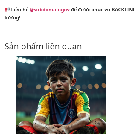
Liên hệ
@subdomaingov
để được phục vụ BACKLIN
lượng!
Sản phẩm liên quan