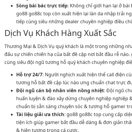
Sòng bài bác trực tiếp
: Không chỉ giới hạn lại ở bài
go88 go88c top còn xuất hiện lại làn da nhập trải n
tiếp cùng siêu những dealer chuyên nghiệp điều ch
Dịch Vụ Khách Hàng Xuất Sắc
Thương Mại & Dịch Vụ quý khách là một trong những nhâ
đấu sự chiến chiến hạ của bất đề cập nơi bắt đầu rễ nào
cùng siêu đội ngũ tương hỗ quý khách chuyên nghiệp đi
Hỗ trợ 24/7
: Người nghịch xuất hiện thể call điện 
tương hỗ bất đề cập lúc nào ưng chuẩn chat trực đ
Đội ngũ cán bộ nhân viên nồng nhiệt
: Đội ngũ c
huấn luyện & đào xây dừng chuyên nghiệp nghiệp & 
chuẩn bị sẵn sàng chuyên sóc & tương hỗ gamer tro
Tài liệu giải ưa thích
: go88 go88c top cung cấp diện
tiện ích giúp gamer bắt đầu dễ dàng & đơn giản th
& hiện tượng trong cá cược.