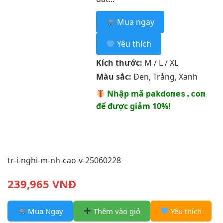
Mua ngay
Yêu thích
Kích thước:
M / L / XL
Màu sắc:
Đen, Trắng, Xanh
Nhập mã
pakdomes.com
để được giảm 10%!
tr-i-nghi-m-nh-cao-v-25060228
239,965 VNĐ
Mua Ngay
Thêm vào giỏ
Yêu thích