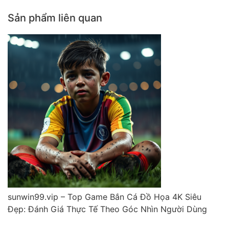
Sản phẩm liên quan
sunwin99.vip – Top Game Bắn Cá Đồ Họa 4K Siêu
Đẹp: Đánh Giá Thực Tế Theo Góc Nhìn Người Dùng