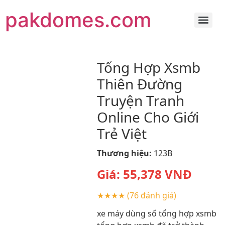
pakdomes.com
Tổng Hợp Xsmb
Thiên Đường
Truyện Tranh
Online Cho Giới
Trẻ Việt
Thương hiệu:
123B
Giá:
55,378
VNĐ
★★★★
(76 đánh giá)
xe máy dùng số tổng hợp xsmb