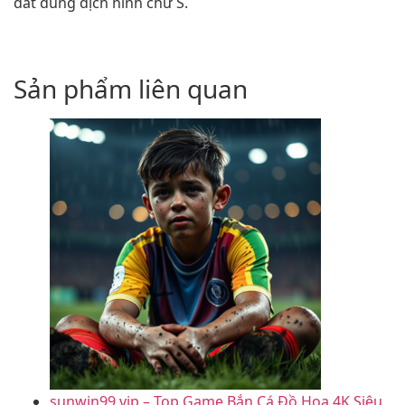
đất dung dịch hình chữ S.
Sản phẩm liên quan
sunwin99.vip – Top Game Bắn Cá Đồ Họa 4K Siêu