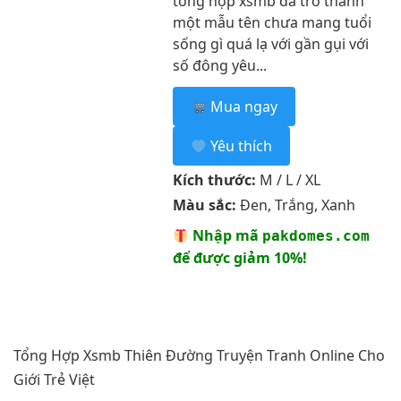
tổng hợp xsmb đã trở thành
một mẫu tên chưa mang tuổi
sống gì quá lạ với gần gụi với
số đông yêu...
Mua ngay
Yêu thích
Kích thước:
M / L / XL
Màu sắc:
Đen, Trắng, Xanh
Nhập mã
pakdomes.com
để được giảm 10%!
Tổng Hợp Xsmb Thiên Đường Truyện Tranh Online Cho
Giới Trẻ Việt