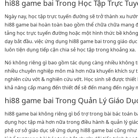
hi88 game bai Trong Học Tập Trực Tu
Ngày nay, học tập trực tuyến đường sẽ trở thành xu hướn
hi88 game bai hoàn toàn bao gồm thể chữa chữa mang 
tảng học trực tuyến đường hoặc một hình thức bề không
dạy bắt đầu. việc ứng dụng hi88 game bai trong giáo dục
luôn tiện dụng tiếp cận chia sẻ học tập trong khoảng xa.
Nó không riêng gì bao gồm tác dụng càng nhiều không t
nhiều chuyên nghiệp môn mà hơn nữa khuyến khích sự t
nghiên cứu vớt & nghiên cứu vớt. Học sinh sẽ được thiết
khả năng cấp mang đến thiết để sẽ đến mang đến ngày m
hi88 game bai Trong Quản Lý Giáo Dụ
hi88 game bai không riêng gì bổ trợ trong bài bác toán 
dụng học tập mà hơn nữa trong điều hành & quản lý giá
phệ cơ sở giáo dục sẽ ứng dụng hi88 game bai cũng như