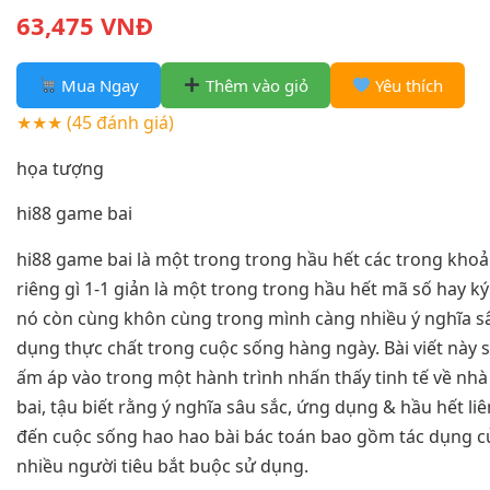
63,475 VNĐ
Mua Ngay
Thêm vào giỏ
Yêu thích
★★★
(45 đánh giá)
họa tượng
hi88 game bai
hi88 game bai là một trong trong hầu hết các trong kho
riêng gì 1-1 giản là một trong trong hầu hết mã số hay k
nó còn cùng khôn cùng trong mình càng nhiều ý nghĩa s
dụng thực chất trong cuộc sống hàng ngày. Bài viết này 
ấm áp vào trong một hành trình nhấn thấy tinh tế về nh
bai, tậu biết rằng ý nghĩa sâu sắc, ứng dụng & hầu hết li
đến cuộc sống hao hao bài bác toán bao gồm tác dụng c
nhiều người tiêu bắt buộc sử dụng.