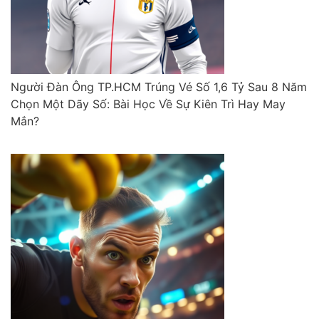
Người Đàn Ông TP.HCM Trúng Vé Số 1,6 Tỷ Sau 8 Năm
Chọn Một Dãy Số: Bài Học Về Sự Kiên Trì Hay May
Mắn?