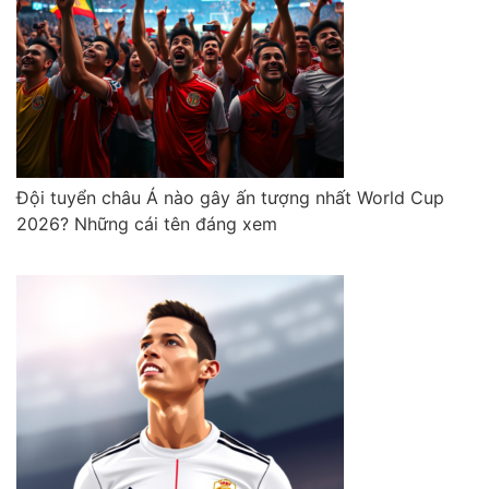
Đội tuyển châu Á nào gây ấn tượng nhất World Cup
2026? Những cái tên đáng xem