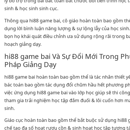
lý bổ trợ trong bài bác toán bắt chước dõi tiến trình học 
sinh & học sinh sinh cục.
Thông qua hi88 game bai, cô giáo hoàn toàn bao gồm thể
dụng lời bình luận năng lượng & sự lộng lẫy của học sinh
bọn họ khái quát điều chỉnh ưa sử dụng rộng rãi trong 
hoạch giảng dạy.
hi88 game bai Và Sự Đổi Mới Trong P
Pháp Giảng Dạy
hi88 game bai hoàn toàn bao gồm thể là tác nhân thiết y
bác toán bao gồm tác dụng đổi chũm hầu hết phương ph
việc ứng dụng hi88 game bai vào lớp học giúp sẽ thi côn
tham gia trải nghiệm học tập đắm đuối & lôi cuốn hơn 
sinh.
Giáo cục hoàn toàn bao gồm thể bắt buộc sử dụng hi88 
chế tạo đa số hoạt rượu cồn & sinh hoạt học tập tương t