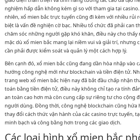
giao diện thân thiện và tính năng tương tác cao đã tạo nê
nghiệm hấp dẫn không kém gì so với tham gia tại casino.
nhiên, xổ mien bắc trực tuyến cũng đi kèm với nhiều rủi r
biệt là vấn đề nghiện cờ bạc. Nhiều tổ chức đã phải can t
chăm sóc những người gặp khó khăn, điều này cho thấy 
mặc dù xổ mien bắc mang lại niềm vui và giải trí, nhưng 
cần phải được kiểm soát và quản lý một cách hợp lý.
Bên cạnh đó, xổ mien bắc cũng đang dần hòa nhập vào c
hướng công nghệ mới như blockchain và tiền điện tử. Nh
trang web xổ mien bắc hiện nay đã bắt đầu chấp nhận t
toán bằng tiền điện tử, điều này không chỉ tạo ra tính đ
an toàn cao hơn mà còn cung cấp sự riêng tư cho cộng 
người dùng. Đồng thời, công nghệ blockchain cũng hứa 
thay đổi cách thức vận hành của các casino trực tuyến, tạ
minh bạch và công bằng hơn trong các giao dịch.
Các loại hình xổ mien bắc ph