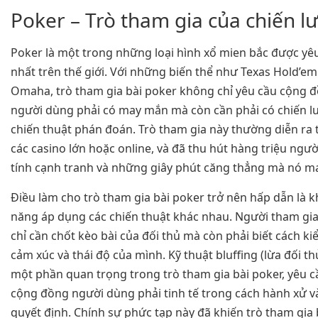
Poker – Trò tham gia của chiến l
Poker là một trong những loại hình xổ mien bắc được yêu
nhất trên thế giới. Với những biến thể như Texas Hold’em
Omaha, trò tham gia bài poker không chỉ yêu cầu cộng 
người dùng phải có may mắn mà còn cần phải có chiến l
chiến thuật phán đoán. Trò tham gia này thường diễn ra 
các casino lớn hoặc online, và đã thu hút hàng triệu ngườ
tính cạnh tranh và những giây phút căng thẳng mà nó ma
Điều làm cho trò tham gia bài poker trở nên hấp dẫn là k
năng áp dụng các chiến thuật khác nhau. Người tham gi
chỉ cần chốt kèo bài của đối thủ mà còn phải biết cách ki
cảm xúc và thái độ của mình. Kỹ thuật bluffing (lừa đối thủ
một phần quan trọng trong trò tham gia bài poker, yêu c
cộng đồng người dùng phải tinh tế trong cách hành xử v
quyết định. Chính sự phức tạp này đã khiến trò tham gia 