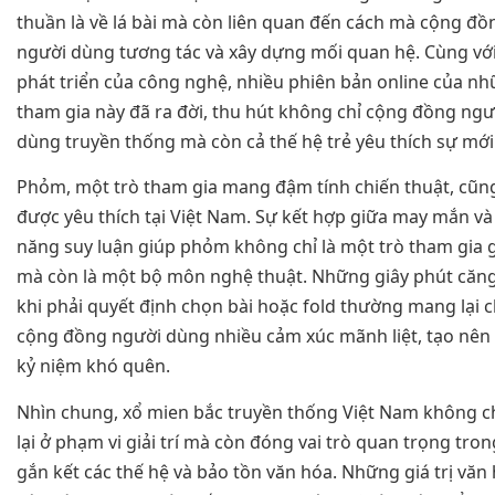
thuần là về lá bài mà còn liên quan đến cách mà cộng đồ
người dùng tương tác và xây dựng mối quan hệ. Cùng vớ
phát triển của công nghệ, nhiều phiên bản online của nh
tham gia này đã ra đời, thu hút không chỉ cộng đồng ngư
dùng truyền thống mà còn cả thế hệ trẻ yêu thích sự mới
Phỏm, một trò tham gia mang đậm tính chiến thuật, cũng
được yêu thích tại Việt Nam. Sự kết hợp giữa may mắn và
năng suy luận giúp phỏm không chỉ là một trò tham gia gi
mà còn là một bộ môn nghệ thuật. Những giây phút căn
khi phải quyết định chọn bài hoặc fold thường mang lại 
cộng đồng người dùng nhiều cảm xúc mãnh liệt, tạo nê
kỷ niệm khó quên.
Nhìn chung, xổ mien bắc truyền thống Việt Nam không c
lại ở phạm vi giải trí mà còn đóng vai trò quan trọng tron
gắn kết các thế hệ và bảo tồn văn hóa. Những giá trị văn