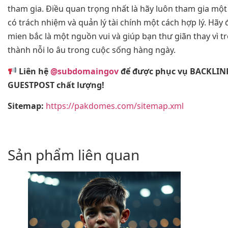
tham gia. Điều quan trọng nhất là hãy luôn tham gia một
có trách nhiệm và quản lý tài chính một cách hợp lý. Hãy 
mien bắc là một nguồn vui và giúp bạn thư giãn thay vì t
thành nỗi lo âu trong cuộc sống hàng ngày.
Liên hệ
@subdomaingov
để được phục vụ BACKLIN
GUESTPOST chất lượng!
Sitemap:
https://pakdomes.com/sitemap.xml
Sản phẩm liên quan