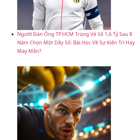
Người Đàn Ông TP.HCM Trúng Vé Số 1,6 Tỷ Sau 8
Năm Chọn Một Dãy Số: Bài Học Về Sự Kiên Trì Hay
May Mắn?