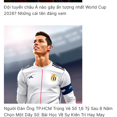
Đội tuyển châu Á nào gây ấn tượng nhất World Cup
2026? Những cái tên đáng xem
Người Đàn Ông TP.HCM Trúng Vé Số 1,6 Tỷ Sau 8 Năm
Chọn Một Dãy Số: Bài Học Về Sự Kiên Trì Hay May