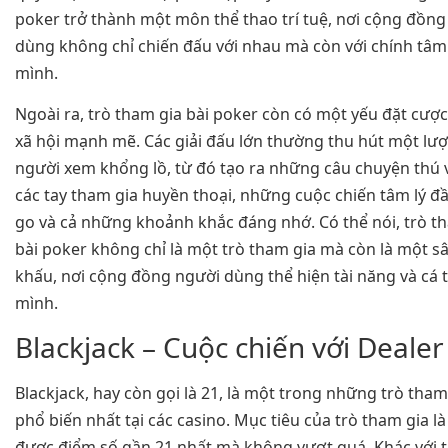
poker trở thành một môn thể thao trí tuệ, nơi cộng đồng
dùng không chỉ chiến đấu với nhau mà còn với chính tâm 
mình.
Ngoài ra, trò tham gia bài poker còn có một yếu đặt cượ
xã hội mạnh mẽ. Các giải đấu lớn thường thu hút một lư
người xem khổng lồ, từ đó tạo ra những câu chuyện thú v
các tay tham gia huyền thoại, những cuộc chiến tâm lý đ
go và cả những khoảnh khắc đáng nhớ. Có thể nói, trò t
bài poker không chỉ là một trò tham gia mà còn là một s
khấu, nơi cộng đồng người dùng thể hiện tài năng và cá 
mình.
Blackjack – Cuộc chiến với Dealer
Blackjack, hay còn gọi là 21, là một trong những trò tham
phổ biến nhất tại các casino. Mục tiêu của trò tham gia là
được điểm số gần 21 nhất mà không vượt quá. Khác với t