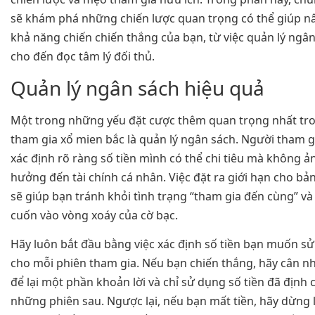
sẽ khám phá những chiến lược quan trọng có thể giúp n
khả năng chiến chiến thắng của bạn, từ việc quản lý ngâ
cho đến đọc tâm lý đối thủ.
Quản lý ngân sách hiệu quả
Một trong những yếu đặt cược thêm quan trọng nhất tro
tham gia xổ mien bắc là quản lý ngân sách. Người tham g
xác định rõ ràng số tiền mình có thể chi tiêu mà không ả
hưởng đến tài chính cá nhân. Việc đặt ra giới hạn cho bả
sẽ giúp bạn tránh khỏi tình trạng “tham gia đến cùng” và 
cuốn vào vòng xoáy của cờ bạc.
Hãy luôn bắt đầu bằng việc xác định số tiền bạn muốn s
cho mỗi phiên tham gia. Nếu bạn chiến thắng, hãy cân nh
để lại một phần khoản lời và chỉ sử dụng số tiền đã định 
những phiên sau. Ngược lại, nếu bạn mất tiền, hãy dừng l