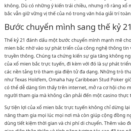
không. Dù có những ý kiến trái chiều, nhưng rõ ràng xổ 
bắc vẫn giữ vững vị thế của nó trong văn hóa giải trí toàn
Bước chuyển mình sang thế kỷ 2
Thế kỷ 21 đánh dấu một bước chuyển mình mạnh mẽ cho
mien bắc nhờ vào sự phát triển của công nghệ thông tin 
truyền thông. Chúng ta chứng kiến sự gia tăng không n
của xổ mien bắc trực tuyến, đi kèm với đó là sự phát triể
các nền tảng trò tham gia điện tử đa dạng. Những trò th
như Texas Hold’em, Omaha hay Caribbean Stud Poker gi
có thể dễ dàng tìm thấy trên internet, mở ra cơ hội cho m
người tham gia mà không cần phải đến một casino thực t
Sự tiện lợi của xổ mien bắc trực tuyến không chỉ dừng lại
năng tham gia mọi lúc mọi nơi mà còn giúp cộng đồng n
dùng tiết kiệm thời gian và chi phí di chuyển. Thêm vào đ