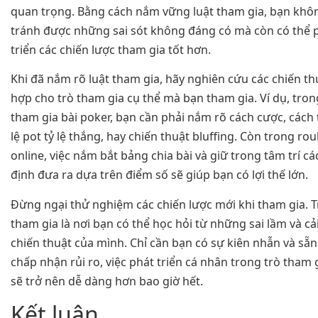
quan trọng. Bằng cách nắm vững luật tham gia, bạn khôn
tránh được những sai sót không đáng có mà còn có thể 
triển các chiến lược tham gia tốt hơn.
Khi đã nắm rõ luật tham gia, hãy nghiên cứu các chiến t
hợp cho trò tham gia cụ thể mà bạn tham gia. Ví dụ, tron
tham gia bài poker, bạn cần phải nắm rõ cách cược, cách 
lệ pot tỷ lệ thắng, hay chiến thuật bluffing. Còn trong rou
online, việc nắm bắt bảng chia bài và giữ trong tâm trí cá
định đưa ra dựa trên điểm số sẽ giúp bạn có lợi thế lớn.
Đừng ngại thử nghiệm các chiến lược mới khi tham gia. T
tham gia là nơi bạn có thể học hỏi từ những sai lầm và cả
chiến thuật của mình. Chỉ cần bạn có sự kiên nhẫn và sẵ
chấp nhận rủi ro, việc phát triển cá nhân trong trò tham 
sẽ trở nên dễ dàng hơn bao giờ hết.
Kết luận