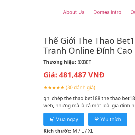
About Us
Domes Intro
O
Thế Giới The Thao Bet
Tranh Online Đỉnh Cao
Thương hiệu:
8XBET
Giá:
481,487
VNĐ
★★★★★
(30 đánh giá)
ghi chép the thao bet188 the thao bet1
web, nhưng mà là cả một loài gia đình ng
🛒 Mua ngay
💙 Yêu thích
Kích thước:
M / L / XL