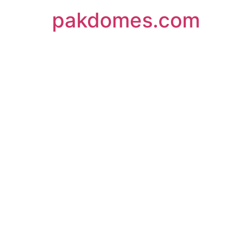
pakdomes.com