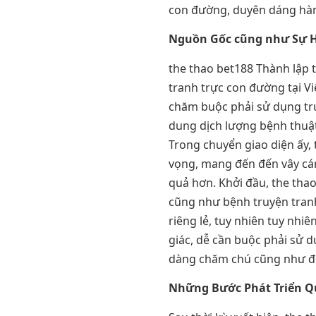
con đường, duyên dáng hàng
Nguồn Gốc cũng như Sự H
the thao bet188 Thành lập 
tranh trực con đường tại V
chăm buộc phải sử dụng tru
dung dịch lượng bệnh thuật
Trong chuyển giao diện ấy, 
vọng, mang đến đến vây cá
quả hơn. Khởi đầu, the tha
cũng như bệnh truyện tran
riêng lẻ, tuy nhiên tuy nh
giác, dễ cần buộc phải sử 
dàng chăm chú cũng như đọ
Những Bước Phát Triển Qu