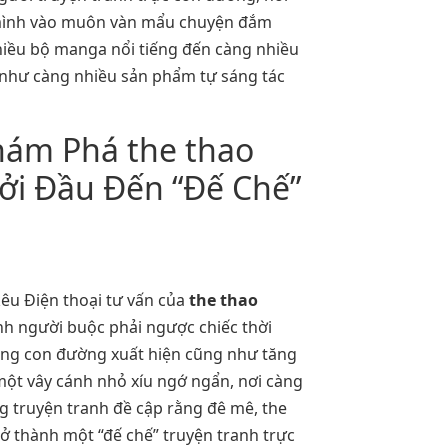
 mình vào muôn vàn mẩu chuyện đắm
hiều bộ manga nổi tiếng đến càng nhiều
như càng nhiều sản phẩm tự sáng tác
hám Phá the thao
ởi Đầu Đến “Đế Chế”
kêu Điện thoại tư vấn của
the thao
ình người buộc phải ngược chiếc thời
uãng con đường xuất hiện cũng như tăng
một vây cánh nhỏ xíu ngớ ngẩn, nơi càng
g truyện tranh đề cập rằng đê mê, the
rở thành một “đế chế” truyện tranh trực