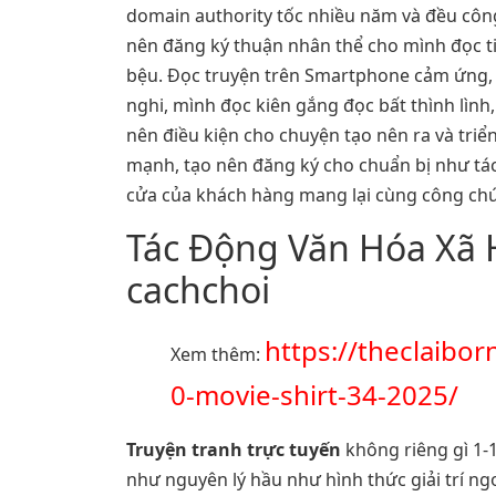
domain authority tốc nhiều năm và đều côn
nên đăng ký thuận nhân thể cho mình đọc t
bệu. Đọc truyện trên Smartphone cảm ứng, 
nghi, mình đọc kiên gắng đọc bất thình lình
nên điều kiện cho chuyện tạo nên ra và triể
mạnh, tạo nên đăng ký cho chuẩn bị như tác 
cửa của khách hàng mang lại cùng công ch
Tác Động Văn Hóa Xã 
cachchoi
https://theclaibo
Xem thêm:
0-movie-shirt-34-2025/
Truyện tranh trực tuyến
không riêng gì 1-
như nguyên lý hầu như hình thức giải trí ng