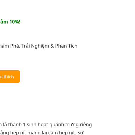
iảm 10%!
hám Phá, Trải Nghiệm & Phân Tích
u thích
 là thành 1 sinh hoạt quánh trưng riêng
ảng hẹp nít mang lại cấm hẹp nít. Sự