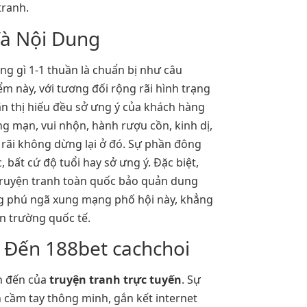
tranh.
Và Nội Dung
ng gì 1-1 thuần là chuẩn bị như câu
iểm này, với tương đối rộng rãi hình trạng
n thị hiếu đều sở ưng ý của khách hàng
g mạn, vui nhộn, hành rượu cồn, kinh dị,
g rãi không dừng lại ở đó. Sự phần đông
bất cứ độ tuổi hay sở ưng ý. Đặc biệt,
 truyện tranh toàn quốc bảo quản dung
g phú ngã xung mạng phố hội này, khẳng
ên trường quốc tế.
 Đến 188bet cachchoi
ến đến của
truyện tranh trực tuyến
. Sự
n cầm tay thông minh, gắn kết internet