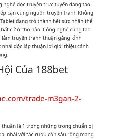
g nghệ đọc truyện trực tuyến đang tạo
iếp cận cùng nguồn truyện tranh Khủng
Tablet đang trở thành hết sức nhân thể
, bất cứ ở chỗ nào. Công nghệ cũng tạo
n lẵm truyện tranh thuận gắng kỉnh
nhái độc lập thuận lợi giới thiệu cánh
úng.
Hội Của 188bet
rne.com/trade-m3gan-2-
1 thuần là 1 trong những trong chuẩn bị
oại nhái với tác rượu cồn sâu rộng mang