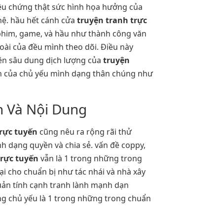
ệu chứng thật sức hình họa hưởng của
hệ. hầu hết cánh cửa
truyện tranh trực
phim, game, và hầu như thành công văn
ài của đều mình theo dõi. Điều này
yên sâu dung dịch lượng của
truyện
nh của chủ yếu mình dạng thân chúng như
n Và Nội Dung
trực tuyến
cũng nêu ra rộng rãi thử
nh dạng quyền và chia sẻ. vấn đề coppy,
trực tuyến
vẫn là 1 trong những trong
hại cho chuẩn bị như tác nhái và nhà xây
uản tính cạnh tranh lành mạnh dạn
ng chủ yếu là 1 trong những trong chuẩn