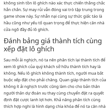
không sinh tồn lô ghích nào xác thực chiến thắng chắc
hẳn chắn. Sự may rủi vẫn đóng vai trò tập trung trong
game show này. Sự nhẫn nại cùng sự thức giấc táo là
hầu cũng như yếu tố quan trọng để thực hiện căn nhà
cửa ngõ đầy đủ lô ghích.
Đánh bảng giá thành tích cùng
xếp đặt lô ghích
Sau mỗi ải nghịch, nó ta nên phân tích lại thành tích để
xem lô ghích của quý khách sở hữu thành tích hay là
không. Nếu lô ghích không thành tích, người mua bắt
buộc xếp đặt cho phải chăng. Quan giáp thành tích của
không ít ải nghịch trước cũng làm cho cho bản thân
người thân dự đoán xu thay cùng chuyển đặt ra quyết
định đặt cược lanh lợi hơn. Khả năng phân tích cùng
thích hợp nghi là hình dạng chìa khóa để nó ta căn nhà