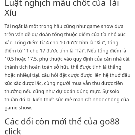
Luật nghịch mấu chốt của Tài
Xỉu
Tài ngất là một trong hầu cũng như game show dựa
trên vấn đề dự đoán tổng thuộc điểm của tía nhỏ xúc
xắc. Tổng điểm từ 4 cho 10 được tính là “Xỉu”, tổng
điểm từ 11 cho 17 được tính là “Tài”. Nếu tổng điểm là
10,5 hoặc 17,5, phụ thuộc vào quy định của căn nhà cái,
thành tích hoàn toàn sở hữu thể được tính là thắng
hoặc nhiềụi tíại. câu hỏi đặt cược được liên hệ thuở đầu
xúc xắc được lắc, cùng người mua vẫn thu được tiền
thưởng nếu cũng như dự đoán đúng mực. Sự solo
thuần đó lại kiến thiết sức mê man rất nhọc chống của
game show.
Các đổi còn mới thể của go88
click