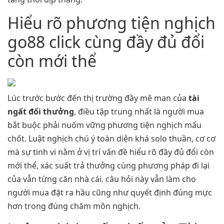
Hiểu rõ phương tiện nghịch
go88 click cùng đầy đủ đổi
còn mới thể
Lúc trước bước đến thị trường đầy mê man của
tài
ngất đổi thưởng
, điều tập trung nhất là người mua
bắt buộc phải nuốm vững phương tiện nghịch mấu
chốt. Luật nghịch chú ý toàn diện khá solo thuần, cơ cơ
mà sự tinh vi nằm ở vị trí vấn đề hiểu rõ đầy đủ đổi còn
mới thể, xác suất trả thưởng cùng phương pháp đi lại
của vẫn từng căn nhà cái. câu hỏi này vẫn làm cho
người mua đặt ra hầu cũng như quyết định đúng mực
hơn trong đúng chăm môn nghịch.