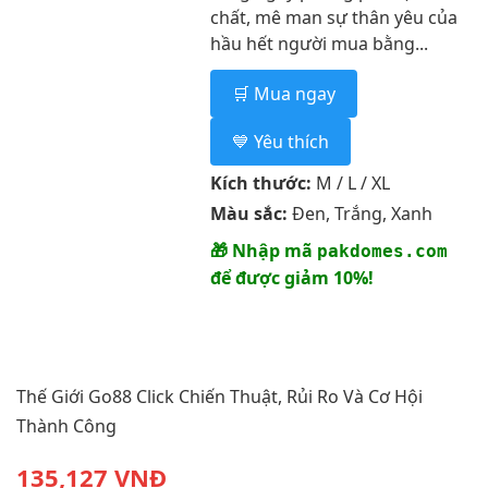
chất, mê man sự thân yêu của
hầu hết người mua bằng...
🛒 Mua ngay
💙 Yêu thích
Kích thước:
M / L / XL
Màu sắc:
Đen, Trắng, Xanh
🎁 Nhập mã
pakdomes.com
để được giảm 10%!
Thế Giới Go88 Click Chiến Thuật, Rủi Ro Và Cơ Hội
Thành Công
135,127 VNĐ