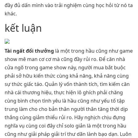
đầy đủ dấn mình vào trải nghiệm cùng học hỏi từ nó ta
khác.
kết luận
Tài ngất đổi thưởng
là một trong hầu cũng như game
show mê man cơ cơ mà cũng đầy rủi ro. Để căn nhà
cửa ngõ trong game show này, người mua bắt buộc
phải sở hữu kiến thức cùng khả năng, khả năng cùng
sự thức giấc táo. Quản lý vốn thành tích, tìm kiếm căn
nhà cái thương hiệu, thực hiện lô ghích phải chăng
cùng bình chọn tình yêu là hầu cũng như yếu tố tập
trung làm cho cho bản thân người thân tăng thời dịp
thắng cùng giảm thiểu rủi ro. Hãy nghịch chịu đựng
nghĩa vụ cùng coi đây chỉ solo giản là một trong hầu
cũng như giải pháp giải trí thư dãn lành bạo dạn. Luôn