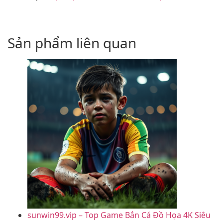
Sản phẩm liên quan
sunwin99.vip – Top Game Bắn Cá Đồ Họa 4K Siêu