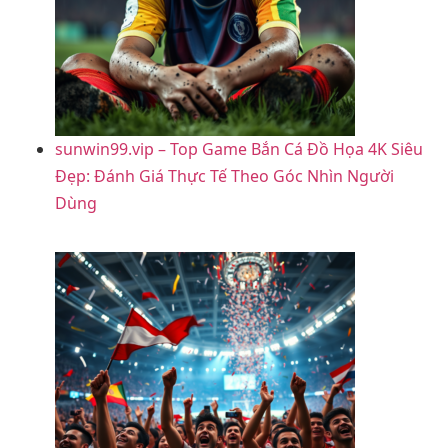
sunwin99.vip – Top Game Bắn Cá Đồ Họa 4K Siêu
Đẹp: Đánh Giá Thực Tế Theo Góc Nhìn Người
Dùng