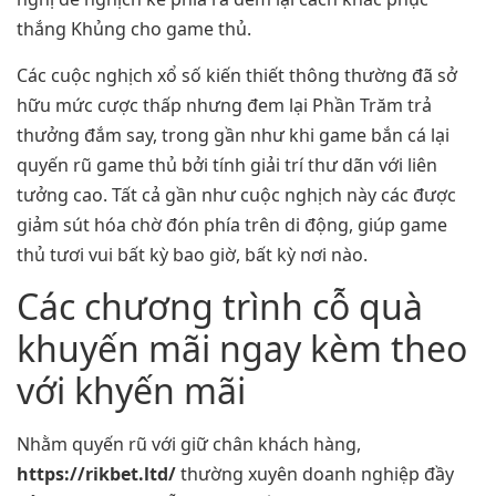
thắng Khủng cho game thủ.
Các cuộc nghịch xổ số kiến thiết thông thường đã sở
hữu mức cược thấp nhưng đem lại Phần Trăm trả
thưởng đắm say, trong gần như khi game bắn cá lại
quyến rũ game thủ bởi tính giải trí thư dãn với liên
tưởng cao. Tất cả gần như cuộc nghịch này các được
giảm sút hóa chờ đón phía trên di động, giúp game
thủ tươi vui bất kỳ bao giờ, bất kỳ nơi nào.
Các chương trình cỗ quà
khuyến mãi ngay kèm theo
với khyến mãi
Nhằm quyến rũ với giữ chân khách hàng,
https://rikbet.ltd/
thường xuyên doanh nghiệp đầy