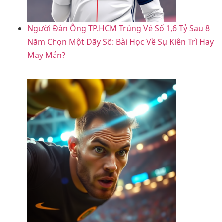
Người Đàn Ông TP.HCM Trúng Vé Số 1,6 Tỷ Sau 8
Năm Chọn Một Dãy Số: Bài Học Về Sự Kiên Trì Hay
May Mắn?