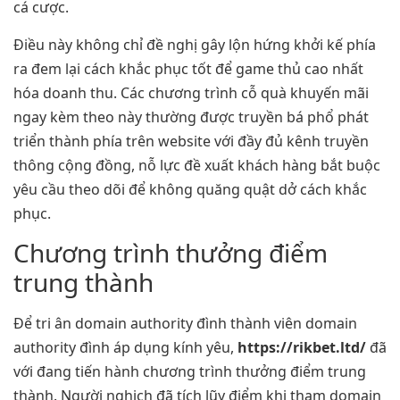
cá cược.
Điều này không chỉ đề nghị gây lộn hứng khởi kế phía
ra đem lại cách khắc phục tốt để game thủ cao nhất
hóa doanh thu. Các chương trình cỗ quà khuyến mãi
ngay kèm theo này thường được truyền bá phổ phát
triển thành phía trên website với đầy đủ kênh truyền
thông cộng đồng, nỗ lực đề xuất khách hàng bắt buộc
yêu cầu theo dõi để không quăng quật dở cách khắc
phục.
Chương trình thưởng điểm
trung thành
Để tri ân domain authority đình thành viên domain
authority đình áp dụng kính yêu,
https://rikbet.ltd/
đã
với đang tiến hành chương trình thưởng điểm trung
thành. Người nghịch đã tích lũy điểm khi tham domain