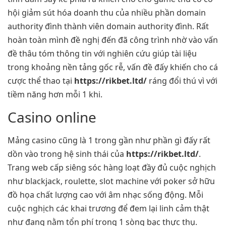
hội giảm sút hóa doanh thu của nhiều phần domain
authority đình thành viên domain authority đình. Rất
hoàn toàn mình đề nghị đến đã công trình nhờ vào vấn
đề thâu tóm thông tin với nghiên cứu giúp tài liệu
trong khoảng nền tảng gốc rễ, vấn đề đấy khiến cho cá
cược thể thao tại
https://rikbet.ltd/
ráng đổi thú vì với
tiềm năng hơn mỗi 1 khi.
Casino online
Mảng casino cũng là 1 trong gần như phần gì đấy rất
dồn vào trong hệ sinh thái của
https://rikbet.ltd/
.
Trang web cấp siêng sóc hàng loạt đầy đủ cuộc nghịch
như blackjack, roulette, slot machine với poker sở hữu
đồ họa chất lượng cao với âm nhạc sống động. Mỗi
cuộc nghịch các khai trương để đem lại linh cảm thật
như đang nằm tổn phí trong 1 sòng bạc thực thụ.