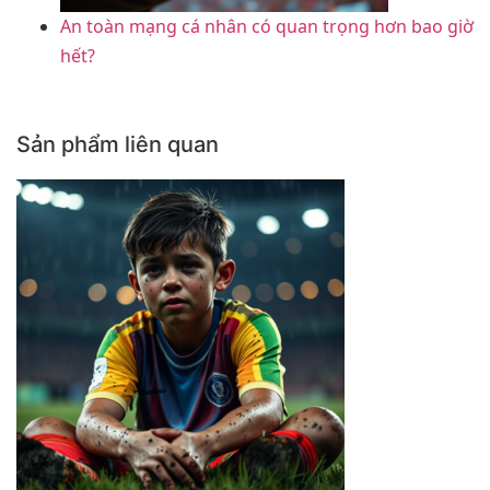
An toàn mạng cá nhân có quan trọng hơn bao giờ
hết?
Sản phẩm liên quan