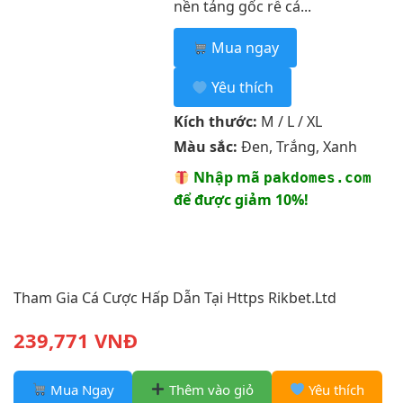
nền tảng gốc rễ cá...
Mua ngay
Yêu thích
Kích thước:
M / L / XL
Màu sắc:
Đen, Trắng, Xanh
Nhập mã
pakdomes.com
để được giảm 10%!
Tham Gia Cá Cược Hấp Dẫn Tại Https Rikbet.Ltd
239,771 VNĐ
Mua Ngay
Thêm vào giỏ
Yêu thích