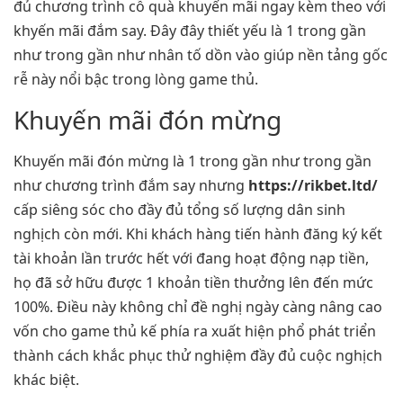
đủ chương trình cỗ quà khuyến mãi ngay kèm theo với
khyến mãi đắm say. Đây đây thiết yếu là 1 trong gần
như trong gần như nhân tố dồn vào giúp nền tảng gốc
rễ này nổi bậc trong lòng game thủ.
Khuyến mãi đón mừng
Khuyến mãi đón mừng là 1 trong gần như trong gần
như chương trình đắm say nhưng
https://rikbet.ltd/
cấp siêng sóc cho đầy đủ tổng số lượng dân sinh
nghịch còn mới. Khi khách hàng tiến hành đăng ký kết
tài khoản lần trước hết với đang hoạt động nạp tiền,
họ đã sở hữu được 1 khoản tiền thưởng lên đến mức
100%. Điều này không chỉ đề nghị ngày càng nâng cao
vốn cho game thủ kế phía ra xuất hiện phổ phát triển
thành cách khắc phục thử nghiệm đầy đủ cuộc nghịch
khác biệt.