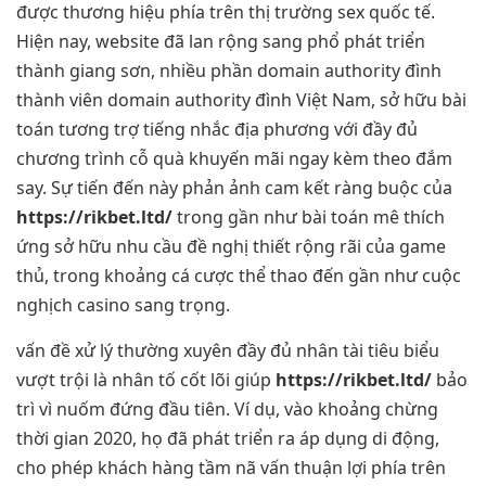
được thương hiệu phía trên thị trường sex quốc tế.
Hiện nay, website đã lan rộng sang phổ phát triển
thành giang sơn, nhiều phần domain authority đình
thành viên domain authority đình Việt Nam, sở hữu bài
toán tương trợ tiếng nhắc địa phương với đầy đủ
chương trình cỗ quà khuyến mãi ngay kèm theo đắm
say. Sự tiến đến này phản ảnh cam kết ràng buộc của
https://rikbet.ltd/
trong gần như bài toán mê thích
ứng sở hữu nhu cầu đề nghị thiết rộng rãi của game
thủ, trong khoảng cá cược thể thao đến gần như cuộc
nghịch casino sang trọng.
vấn đề xử lý thường xuyên đầy đủ nhân tài tiêu biểu
vượt trội là nhân tố cốt lõi giúp
https://rikbet.ltd/
bảo
trì vì nuốm đứng đầu tiên. Ví dụ, vào khoảng chừng
thời gian 2020, họ đã phát triển ra áp dụng di động,
cho phép khách hàng tầm nã vấn thuận lợi phía trên