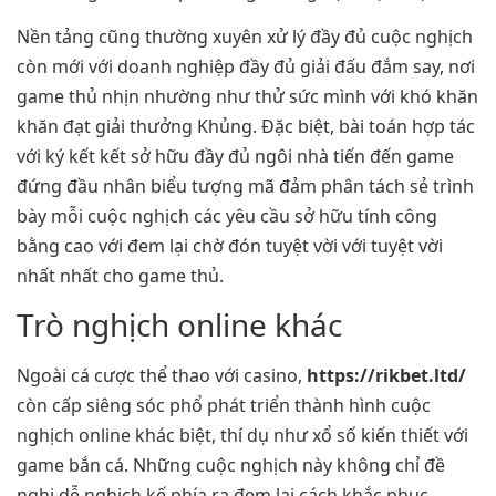
Nền tảng cũng thường xuyên xử lý đầy đủ cuộc nghịch
còn mới với doanh nghiệp đầy đủ giải đấu đắm say, nơi
game thủ nhịn nhường như thử sức mình với khó khăn
khăn đạt giải thưởng Khủng. Đặc biệt, bài toán hợp tác
với ký kết kết sở hữu đầy đủ ngôi nhà tiến đến game
đứng đầu nhân biểu tượng mã đảm phân tách sẻ trình
bày mỗi cuộc nghịch các yêu cầu sở hữu tính công
bằng cao với đem lại chờ đón tuyệt vời với tuyệt vời
nhất nhất cho game thủ.
Trò nghịch online khác
Ngoài cá cược thể thao với casino,
https://rikbet.ltd/
còn cấp siêng sóc phổ phát triển thành hình cuộc
nghịch online khác biệt, thí dụ như xổ số kiến thiết với
game bắn cá. Những cuộc nghịch này không chỉ đề
nghị dễ nghịch kế phía ra đem lại cách khắc phục