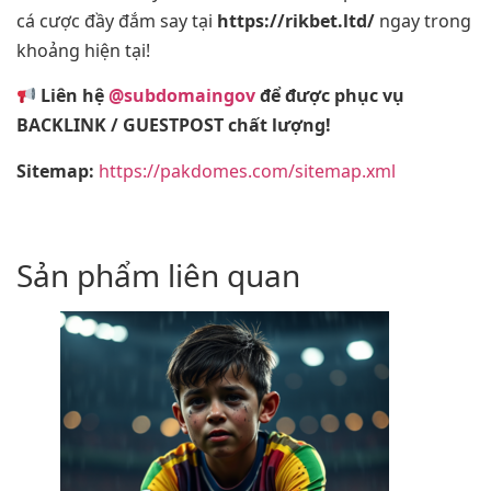
cá cược đầy đắm say tại
https://rikbet.ltd/
ngay trong
khoảng hiện tại!
Liên hệ
@subdomaingov
để được phục vụ
BACKLINK / GUESTPOST chất lượng!
Sitemap:
https://pakdomes.com/sitemap.xml
Sản phẩm liên quan