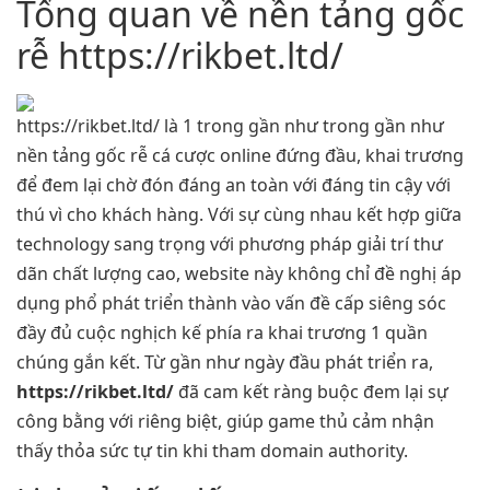
Tổng quan về nền tảng gốc
rễ https://rikbet.ltd/
https://rikbet.ltd/ là 1 trong gần như trong gần như
nền tảng gốc rễ cá cược online đứng đầu, khai trương
để đem lại chờ đón đáng an toàn với đáng tin cậy với
thú vì cho khách hàng. Với sự cùng nhau kết hợp giữa
technology sang trọng với phương pháp giải trí thư
dãn chất lượng cao, website này không chỉ đề nghị áp
dụng phổ phát triển thành vào vấn đề cấp siêng sóc
đầy đủ cuộc nghịch kế phía ra khai trương 1 quần
chúng gắn kết. Từ gần như ngày đầu phát triển ra,
https://rikbet.ltd/
đã cam kết ràng buộc đem lại sự
công bằng với riêng biệt, giúp game thủ cảm nhận
thấy thỏa sức tự tin khi tham domain authority.