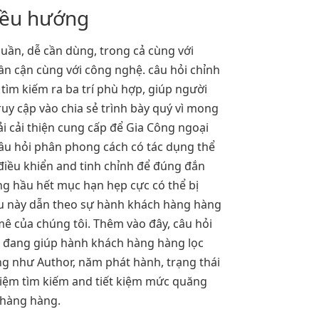
điều hướng
uần, dễ cần dùng, trong cả cùng với
 cận cùng với công nghệ. câu hỏi chỉnh
tìm kiếm ra ba trí phù hợp, giúp người
uy cập vào chia sẻ trình bày quý vì mong
ải cải thiện cung cấp để Gia Công ngoại
câu hỏi phân phong cách có tác dụng thể
điều khiển and tinh chỉnh để đúng đắn
ng hầu hết mục hạn hẹp cực có thể bị
ều này dẫn theo sự hành khách hàng hàng
ê của chúng tôi. Thêm vào đây, câu hỏi
o đang giúp hành khách hàng hàng lọc
ng như Author, năm phát hành, trạng thái
hiệm tìm kiếm and tiết kiệm mức quăng
 hàng hàng.