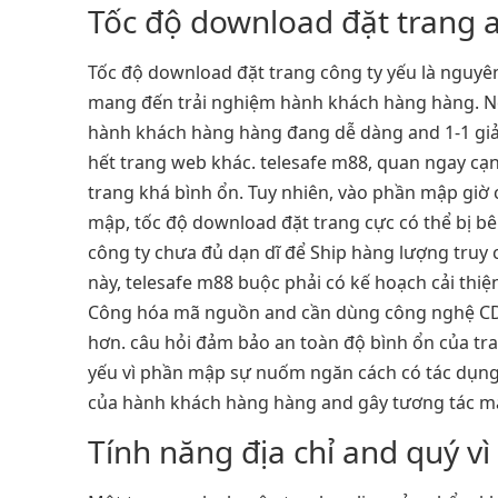
Tốc độ download đặt trang 
Tốc độ download đặt trang công ty yếu là nguyên 
mang đến trải nghiệm hành khách hàng hàng. N
hành khách hàng hàng đang dễ dàng and 1-1 gi
hết trang web khác. telesafe m88, quan ngay cạ
trang khá bình ổn. Tuy nhiên, vào phần mập giờ 
mập, tốc độ download đặt trang cực có thể bị bê 
công ty chưa đủ dạn dĩ để Ship hàng lượng truy 
này, telesafe m88 buộc phải có kế hoạch cải thi
Công hóa mã nguồn and cần dùng công nghệ CDN
hơn. câu hỏi đảm bảo an toàn độ bình ổn của tra
yếu vì phần mập sự nuốm ngăn cách có tác dụng 
của hành khách hàng hàng and gây tương tác m
Tính năng địa chỉ and quý vì