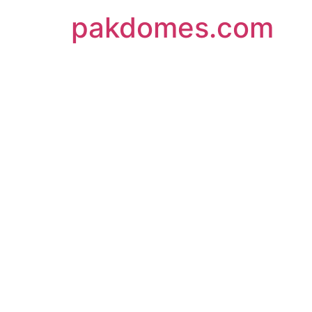
pakdomes.com