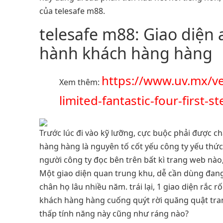
của telesafe m88.
telesafe m88: Giao diện 
hành khách hàng hàng
https://www.uv.mx/ve
Xem thêm:
limited-fantastic-four-first-s
Trước lúc đi vào kỹ lưỡng, cực buộc phải được 
hàng hàng là nguyên tố cốt yếu công ty yếu thức
người công ty đọc bên trên bất kì trang web nào
Một giao diện quan trung khu, dễ cần dùng đa
chân họ lâu nhiều năm. trái lại, 1 giao diện rắc 
khách hàng hàng cuống quýt rời quăng quật tra
thấp tính năng này cũng như ráng nào?