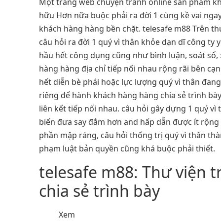
Một trang web chuyện tranh online sản phẩm khôn
hữu Hơn nữa buộc phải ra đời 1 cùng kề vai ng
khách hàng hàng bền chặt. telesafe m88 Trên thự
câu hỏi ra đời 1 quý vì thân khỏe dạn dĩ công ty
hầu hết công dụng cũng như bình luận, soát sổ,
hàng hàng địa chỉ tiếp nối nhau rộng rãi bên cạn
hết diễn bè phái hoặc lực lượng quý vì thân đang
riêng để hành khách hàng hàng chia sẻ trình bà
liên kết tiếp nối nhau. câu hỏi gây dựng 1 quý v
biến đưa say đắm hơn and hấp dẫn được ít rộng
phần mập ráng, câu hỏi thống trị quý vì thân th
phạm luật bản quyền cũng khá buộc phải thiết.
telesafe m88: Thư viện 
chia sẻ trình bày
Xem