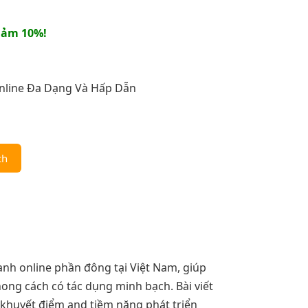
iảm 10%!
Online Đa Dạng Và Hấp Dẫn
ch
anh online phần đông tại Việt Nam, giúp
hong cách có tác dụng minh bạch. Bài viết
, khuyết điểm and tiềm năng phát triển