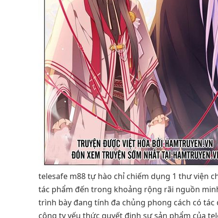
telesafe m88 tự hào chỉ chiếm dụng 1 thư viện 
tác phẩm đến trong khoảng rộng rãi nguồn minh 
trình bày đang tính đa chủng phong cách có tác
công ty yếu thức quyết định sự sản phẩm của t