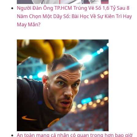
Người Đàn Ông TP.HCM Trúng Vé Số 1,6 Tỷ Sau 8
Năm Chọn Một Dãy Số: Bài Học Về Sự Kiên Trì Hay
May Mắn?
An toàn mạng cá nhân có quan trọng hơn bao giờ