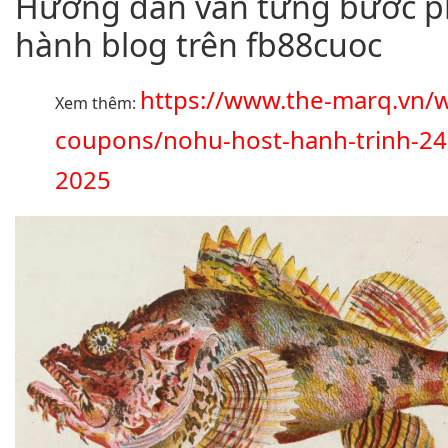
Hướng dẫn vẫn từng bước p
hành blog trên fb88cuoc
https://www.the-marq.vn/
Xem thêm:
coupons/nohu-host-hanh-trinh-24
2025