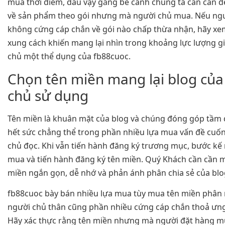
mua thời điểm, dẫu vậy gắng bè cánh chúng ta cần cân đề
về sản phẩm theo gói nhưng mà người chủ mua. Nếu ng
không cứng cáp chắn về gói nào chấp thừa nhận, hãy xe
xung cách khiến mang lại nhìn trong khoảng lực lượng g
chủ một thể dụng của fb88cuoc.
Chọn tên miền mang lại blog của
chủ sử dụng
Tên miền là khuân mặt của blog và chúng đóng góp tầm
hết sức chẳng thể trong phần nhiều lựa mua vấn đề cuố
chủ đọc. Khi vẫn tiến hành đăng ký trương mục, bước kế
mua và tiến hành đăng ký tên miền. Quý Khách cần cần 
miền ngắn gọn, dễ nhớ và phản ánh phân chia sẻ của blo
fb88cuoc bày bán nhiều lựa mua tùy mua tên miền phân
người chủ thân cũng phần nhiều cứng cáp chắn thoả ưng
Hãy xác thực rằng tên miền nhưng mà người đặt hàng 