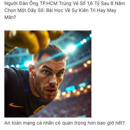
Người Đàn Ông TP.HCM Trúng Vé Số 1,6 Tỷ Sau 8 Năm
Chọn Một Dãy Số: Bài Học Về Sự Kiên Trì Hay May
Mắn?
An toàn mạng cá nhân có quan trọng hơn bao giờ hết?