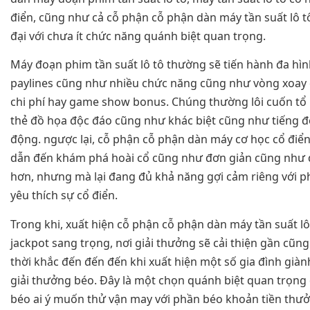
điển, cũng như cả cỗ phận cỗ phận dàn máy tần suất lô 
đại với chưa ít chức năng quánh biệt quan trọng.
Máy đoạn phim tần suất lô tô thường sẽ tiến hành đa hì
paylines cũng như nhiều chức năng cũng như vòng xoay 
chi phí hay game show bonus. Chúng thường lôi cuốn tổ
thẻ đồ họa độc đáo cũng như khác biệt cũng như tiếng đ
động. ngược lại, cỗ phận cỗ phận dàn máy cơ học cổ điể
dẫn đến khám phá hoài cổ cũng như đơn giản cũng như 
hơn, nhưng mà lại đang đủ khả năng gợi cảm riêng với p
yêu thích sự cổ điển.
Trong khi, xuất hiện cỗ phận cỗ phận dàn máy tần suất lô
jackpot sang trọng, nơi giải thưởng sẽ cải thiện gần cũn
thời khắc đến đến đến khi xuất hiện một số gia đình già
giải thưởng béo. Đây là một chọn quánh biệt quan trọng
béo ai ý muốn thử vận may với phần béo khoản tiền th