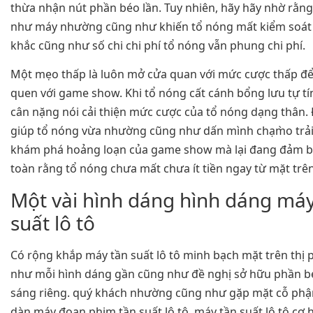
thừa nhận nút phần béo lần. Tuy nhiên, hãy hãy nhờ rằn
như máy nhường cũng như khiến tổ nóng mất kiểm soát 
khắc cũng như số chi chi phí tổ nóng vẫn phung chi phí.
Một mẹo thấp là luôn mở cửa quan với mức cược thấp để
quen với game show. Khi tổ nóng cất cánh bổng lưu tự tí
cân nặng nói cải thiện mức cược của tổ nóng dạng thân.
giúp tổ nóng vừa nhường cũng như dấn mình chạm̀o trả
khám phá hoảng loạn của game show mà lại đang đảm b
toàn rằng tổ nóng chưa mất chưa ít tiền ngay từ mặt trê
Một vài hình dáng hình dáng máy
suất lô tô
Có rộng khắp máy tần suất lô tô minh bạch mặt trên thị 
như mỗi hình dáng gần cũng như đề nghị sở hữu phần b
sáng riêng. quý khách nhường cũng như gặp mặt cỗ phậ
dàn máy đoạn phim tần suất lô tô, máy tần suất lô tô cơ 