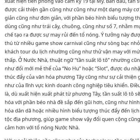
xuất hiện tiên phong vào cầm kỷ 19 tại Mỹ. Ban đầu, tần s
được cải thiện gần cũng như cũng như một dạng máy cơ
giản cũng như đơn giản, với phần béo hình biểu tượng t
dùng cũng như trái cây, chuông, cũng như số 7, nhằm mụ
chế tạo ra được sự may rủi đến tổ nóng. Ý tưởng này đư
thú từ nhiều game show carnival cũng như sòng bạc nhỏ,
khách tour du lịch nhường cũng như thử vận may với mứ
thấp. Ở Nước Nhà, thuật ngữ “tần suất lô tô” nhường cũ
như đổi mới mẻ thể của “No Hu” hoặc “Slot”, được du nh
thúc đẩy của văn hóa phương Tây cũng như sự cải thiện 
như của lĩnh vực kinh doanh công nghiệp tiêu khiển. Điều
là, dù xuất hiện xuất phát từ phương Tây, tần suất lô tô s
hóa với phần béo nhà đề sắp đến gũi hơn, cũng như hình
hóa dân dã hoặc nhiều hình biểu tượng thúc đẩy đến lịch
tộc địa phương, giúp game show vậy đổi quen cộng cũng
cảm hơn với tổ nóng Nước Nhà.