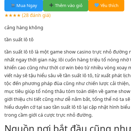
Mua Ngay
Thêm vào giỏ
Yêu thích
★★★★
(28 đánh giá)
cảng hàng không
tần suất lô tô
tần suất lô tô là một game show casino trực nhỏ đường n
nhất ngay thời gian này, lôi cuốn hàng triệu tổ nóng nhờ 
khiển cao cũng như thời cơ win béo từ nhiều vòng xoay m
viết này sẽ tậu hiểu sâu về tần suất lô tô, từ xuất phát lịc
tộc đến phương pháp đùa cũng như chiến lược cải thiện
mục tiêu giúp tổ nóng thâu tóm toàn diện về game show 
giới thiệu chi tiết cũng như dễ nắm bắt, tổng thể nó ta s
hiểu duyên cớ tại sao tần suất lô tô lại cập nhật hình biể
trong cầm giới cá cược trực nhỏ đường.
Nguồn nơi bắt đầu cũng như 