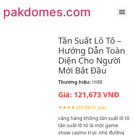
pakdomes.com
Tần Suất Lô Tô –
Hướng Dẫn Toàn
Diện Cho Người
Mới Bắt Đầu
Thương hiệu:
Hi88
Giá:
121,673
VNĐ
★★★★
(44 đánh giá)
cảng hàng không tần suất lô tô
tần suất lô tô là một game
show casino trực nhỏ đường