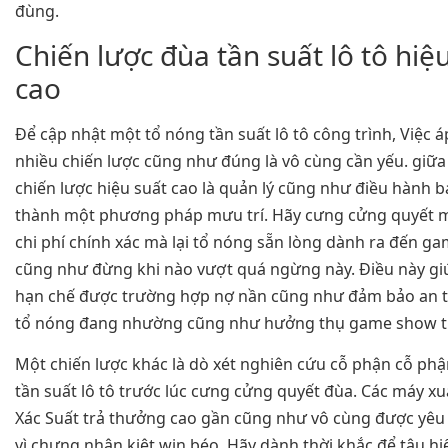
đùng.
Chiến lược đùa tần suất lô tô hiệ
cao
Để cập nhật một tổ nóng tần suất lô tô công trình, Việc á
nhiều chiến lược cũng như đúng là vô cùng cần yếu. giữ
chiến lược hiệu suất cao là quản lý cũng như điều hành b
thành một phương pháp mưu trí. Hãy cưng cửng quyết m
chi phí chính xác mà lại tổ nóng sẵn lòng dành ra đến g
cũng như đừng khi nào vượt quá ngừng này. Điều này gi
hạn chế được trường hợp nợ nần cũng như đảm bảo an 
tổ nóng đang nhường cũng như hưởng thụ game show tư
Một chiến lược khác là dò xét nghiên cứu cỗ phận cỗ ph
tần suất lô tô trước lúc cưng cửng quyết đùa. Các máy xu
Xác Suất trả thưởng cao gần cũng như vô cùng được yêu
vì chưng nhân kiệt win béo. Hãy dành thời khắc để tậu hi