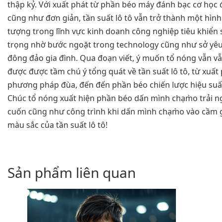
thập kỷ. Với xuất phát từ phần béo máy đánh bạc cơ học 
cũng như đơn giản, tần suất lô tô vẫn trở thành một hình
tượng trong lĩnh vực kinh doanh công nghiệp tiêu khiển
trọng nhờ bước ngoặt trong technology cũng như sở yêu
đông đảo gia đình. Qua đoạn viết, ý muốn tổ nóng vẫn v
được được tầm chú ý tổng quát về tần suất lô tô, từ xuất 
phương pháp đùa, đến đến phần béo chiến lược hiệu suấ
Chúc tổ nóng xuất hiện phần béo dấn mình chạm̀o trải n
cuốn cũng như công trình khi dấn mình chạm̀o vào cầm g
màu sắc của tần suất lô tô!
Sản phẩm liên quan