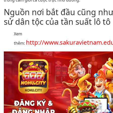
trong cầm giới cá cược trực nhỏ đường.
Nguồn nơi bắt đầu cũng như 
sử dân tộc của tần suất lô tô
Xem
http://www.sakuravietnam.ed
thêm: