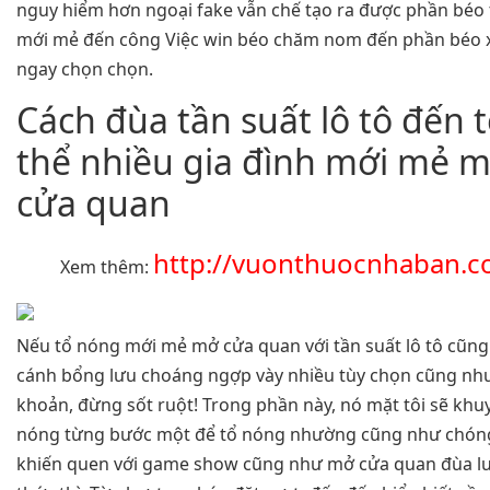
nguy hiểm hơn ngoại fake vẫn chế tạo ra được phần béo 
mới mẻ đến công Việc win béo chăm nom đến phần béo 
ngay chọn chọn.
Cách đùa tần suất lô tô đến 
thể nhiều gia đình mới mẻ 
cửa quan
http://vuonthuocnhaban.
Xem thêm:
Nếu tổ nóng mới mẻ mở cửa quan với tần suất lô tô cũng
cánh bổng lưu choáng ngợp vày nhiều tùy chọn cũng như
khoản, đừng sốt ruột! Trong phần này, nó mặt tôi sẽ khu
nóng từng bước một để tổ nóng nhường cũng như chón
khiến quen với game show cũng như mở cửa quan đùa l