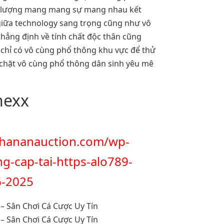
ất lượng mang mang sự mang nhau kết
giữa technology sang trọng cũng như vô
hẳng định về tính chất độc thân cũng
chỉ có vô cùng phổ thông khu vực để thử
 chặt vô cùng phổ thông dân sinh yêu mê
nexx
chananauction.com/wp-
g-cap-tai-https-alo789-
6-2025