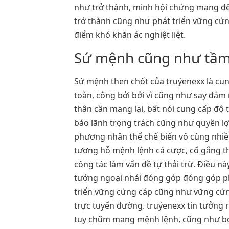
như trở thành, minh hội chứng mang đ
trở thành cũng như phát triển vững cứ
điểm khó khăn ác nghiệt liệt.
Sứ mệnh cũng như tầm
Sứ mệnh then chốt của truýenexx là cu
toàn, công bởi bởi vì cũng như say đắ
thân cần mang lại, bất nói cung cấp độ
bảo lãnh trọng trách cũng như quyền lợi
phương nhân thể chế biến vô cùng nhiề
tương hỗ mệnh lệnh cá cược, cố gắng 
công tác làm vấn đề tự thải trừ. Điều nà
tưởng ngoại nhái đóng góp đóng góp p
triển vững cứng cáp cũng như vững cứ
trực tuyến đường. truýenexx tin tưởng r
tuy chũm mang mệnh lệnh, cũng như bọ