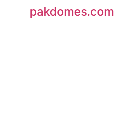
pakdomes.com