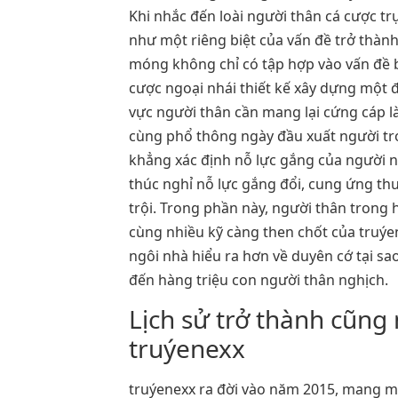
Khi nhắc đến loài người thân cá cược tr
như một riêng biệt của vấn đề trở thành
móng không chỉ có tập hợp vào vấn đề b
cược ngoại nhái thiết kế xây dựng một đị
vực người thân cần mang lại cứng cáp là 
cùng phổ thông ngày đầu xuất người tro
khẳng xác định nỗ lực gắng của người n
thúc nghỉ nỗ lực gắng đổi, cung ứng th
trội. Trong phần này, người thân trong 
cùng nhiều kỹ càng then chốt của truý
ngôi nhà hiểu ra hơn về duyên cớ tại s
đến hàng triệu con người thân nghịch.
Lịch sử trở thành cũng 
truýenexx
truýenexx ra đời vào năm 2015, mang mụ