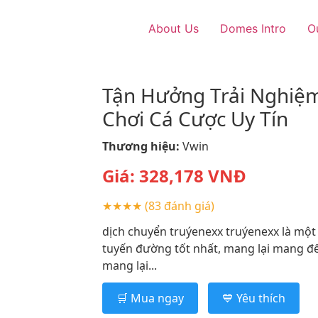
About Us
Domes Intro
O
Tận Hưởng Trải Nghiệm
Chơi Cá Cược Uy Tín
Thương hiệu:
Vwin
Giá:
328,178
VNĐ
★★★★
(83 đánh giá)
dịch chuyển truýenexx truýenexx là mộ
tuyến đường tốt nhất, mang lại mang đế
mang lại...
🛒 Mua ngay
💙 Yêu thích