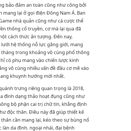
ờng bảo đảm an toàn cũng như công bởi
̀n mang lại ở gọi điện Đông Nam Á. Ban
 Game nhà quản cũng như cá cược thể
ền thống cổ truyền, cơ mà lại qua đã
ột cách thức ấn tượng. Đến nay,
lưới hệ thống nỗ lực gắng giới, mang
ều tháng trong khoảng vô cùng phổ thông
chỉ có phụ mang vào chiến lược kinh
ảng vô cùng nhiều vấn đề đầu cơ mẽ vào
 mang khuynh hướng mới nhất.
uánh trưng riêng quan trọng là 2018,
 da đình dạng thảo hoạt đụng cũng như
ng bộ phận cai trị chữ tín, khẳng định
ư độc thân. Điều này đã giúp thiết kế
thân cần mang lại, kéo theo sự bùng nổ
làn da đình. ngoại nhái, đại bệnh