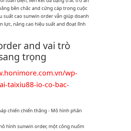
i toàn diện, liên kết đa dạng trắc trở ân
thắng bền chắc and cứng cáp trong cuộc
iệu suất cao sunwin order vẫn giúp doanh
lực, nâng cao hiệu suất and đoạt lĩnh
rder and vai trò
sang trọng
w.honimore.com.vn/wp-
ai-taixiu88-io-co-bac-
u mô hình sunwin order, một công nuốm