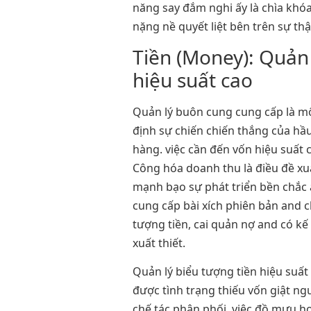
năng say đắm nghi ấy là chìa khó
nặng nề quyết liệt bên trên sự thậ
Tiền (Money): Quản
hiệu suất cao
Quản lý buôn cung cung cấp là mộ
định sự chiến chiến thắng của hầ
hàng. việc cần đến vốn hiệu suất 
Công hóa doanh thu là điều đề xuấ
mạnh bạo sự phát triển bền chắc
cung cấp bài xích phiên bản and c
tượng tiền, cai quản nợ and có kế
xuất thiết.
Quản lý biểu tượng tiền hiệu suấ
được tình trạng thiếu vốn giật ng
chế tác phân phối. việc đồ mưu ho