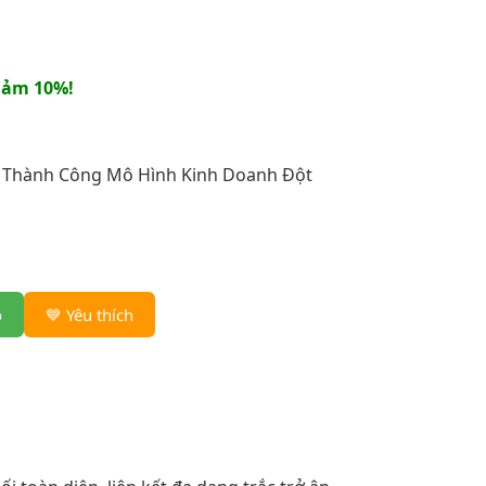
iảm 10%!
 Thành Công Mô Hình Kinh Doanh Đột
ỏ
💙 Yêu thích