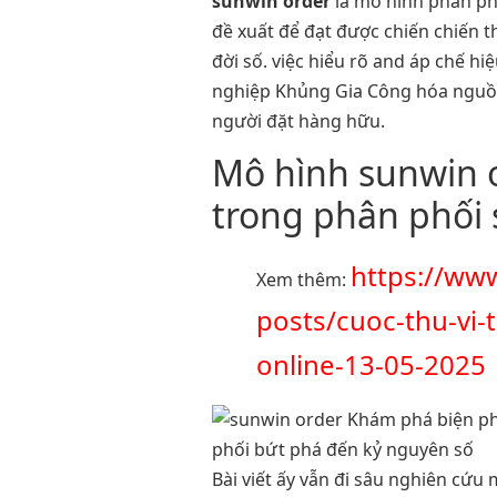
sunwin order
là mô hình phân phố
đề xuất để đạt được chiến chiến 
đời số. việc hiểu rõ and áp chế h
nghiệp Khủng Gia Công hóa nguồn 
người đặt hàng hữu.
Mô hình sunwin o
trong phân phối 
https://ww
Xem thêm:
posts/cuoc-thu-vi-t
online-13-05-2025
Bài viết ấy vẫn đi sâu nghiên cứ