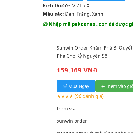
Kích thước:
M / L / XL
Màu sắc:
Đen, Trắng, Xanh
🎁 Nhập mã
để được g
pakdomes.com
Sunwin Order Khám Phá Bí Quyết
Phá Cho Kỷ Nguyên Số
159,169 VNĐ
🛒 Mua Ngay
➕ Thêm vào gi
★★★★
(96 đánh giá)
trộm vía
sunwin order