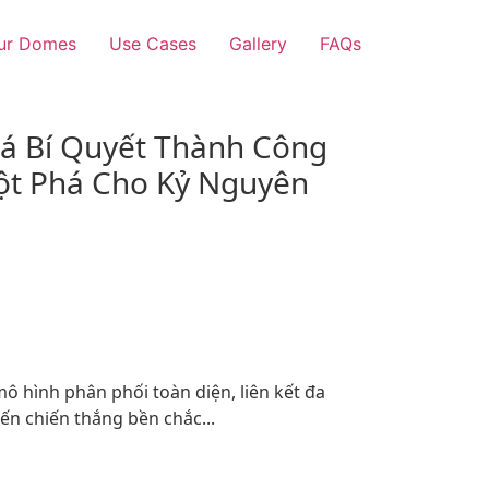
ur Domes
Use Cases
Gallery
FAQs
á Bí Quyết Thành Công
ột Phá Cho Kỷ Nguyên
ô hình phân phối toàn diện, liên kết đa
ến chiến thắng bền chắc...