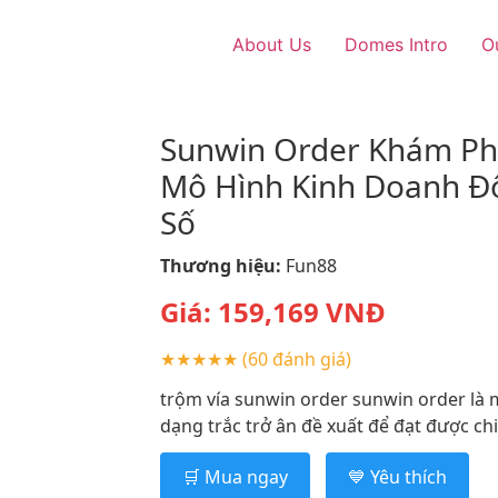
About Us
Domes Intro
O
Sunwin Order Khám Ph
Mô Hình Kinh Doanh Đ
Số
Thương hiệu:
Fun88
Giá:
159,169
VNĐ
★★★★★
(60 đánh giá)
trộm vía sunwin order sunwin order là m
dạng trắc trở ân đề xuất để đạt được chi
🛒 Mua ngay
💙 Yêu thích