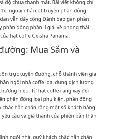
à độ chua thanh mát. Bài viết không chỉ
ffe, ngoại nhái cốt truyện phần đông
 dân vẫn dày công Đánh bạo gan phần
 phần đông phần lí giải về phong thái
 của hạt coffe Geisha Panama.
n đường: Mua Sắm và
uôn trực tuyến đường, chỗ thành viên gia
ần ngôi nhà coffe loại dung dịch lượng
thương hiệu. Từ hạt coffe rang xay đến
đến phần đông loại phụ kiện, phần đông
y chắc hẳn chắn rằng một số khách hàng
 yêu cầu và giá thành của phiên bản thân
 định ngôi nhà. quý khách chắc hẳn chắn