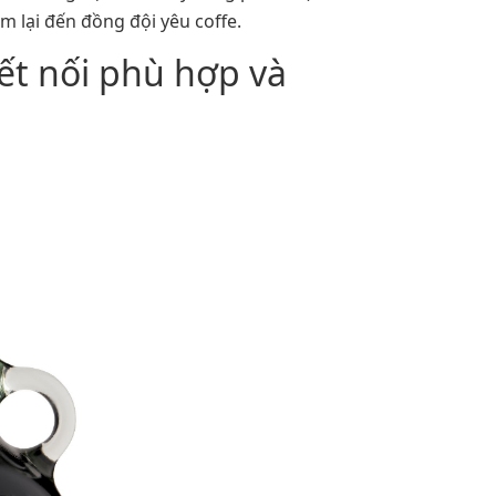
 lại đến đồng đội yêu coffe.
ết nối phù hợp và