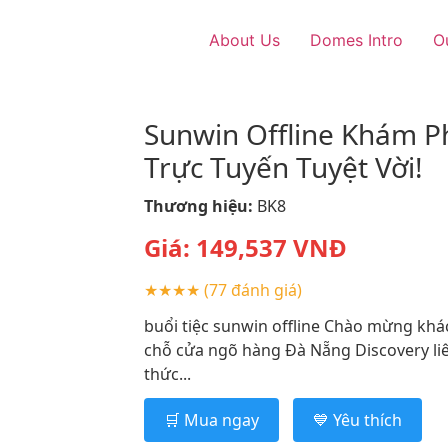
About Us
Domes Intro
O
Sunwin Offline Khám P
Trực Tuyến Tuyệt Vời!
Thương hiệu:
BK8
Giá:
149,537
VNĐ
★★★★
(77 đánh giá)
buổi tiệc sunwin offline Chào mừng khác
chỗ cửa ngõ hàng Đà Nẵng Discovery li
thức...
🛒 Mua ngay
💙 Yêu thích