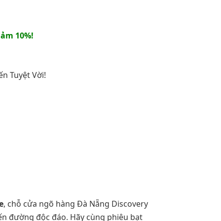
iảm 10%!
n Tuyệt Vời!
e
, chỗ cửa ngõ hàng Đà Nẵng Discovery
yến đường độc đáo. Hãy cùng phiêu bạt