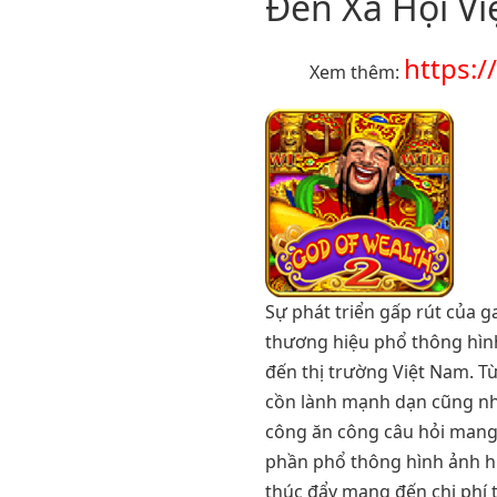
Đến Xã Hội V
https:/
Xem thêm:
Sự phát triển gấp rút của 
thương hiệu phổ thông hì
đến thị trường Việt Nam. 
cồn lành mạnh dạn cũng nh
công ăn công câu hỏi mang 
phần phổ thông hình ảnh hư
thúc đẩy mang đến chi phí 