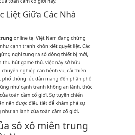
của toàn cầm cố giới này.
c Liệt Giữa Các Nhà
trung
online tại Việt Nam đang chứng
hư cạnh tranh khôn xiết quyết liệt. Các
ừng nghỉ tung ra số đông thiết bị mới,
h thu hút game thủ. việc này sở hữu
 chuyên nghiệp căn bệnh vụ, cải thiện
o, phổ thông lúc dẫn mang đến phần phổ
cũng như cạnh tranh không an lành, thúc
của toàn cầm cố giới. Sự tuyên chiến
ên nên được điều tiết để khám phá sự
g như an lành của toàn cầm cố giới.
a sô xô miên trung