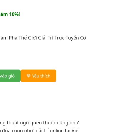
iảm 10%!
ám Phá Thế Giới Giải Trí Trực Tuyến Cơ
vào giỏ
💙 Yêu thích
rong thuật ngữ quen thuộc cũng như
 đùa cũng như giải trí online tại Việt