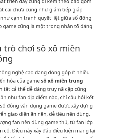
phát triển đây cũng đi kèm theo bao gồm
t cai chữa cũng như giám tiếp giáp
như cạnh tranh quyết liệt giữa số đông
ập game cũng là một trong nhân tố đáng
 trò chơi sô xô miên
Động
i công nghệ cao đang đóng góp ít nhiều
iến hóa của game
sô xô miên trung
n tất cả thể dễ dàng truy nã cập cũng
 gần như fan địa điểm nào, chỉ câu hỏi kết
y, số đông vận dụng game được xây dựng
n giao diện ân nên, dễ tiêu nên dùng,
tượng fan nên dùng game thủ, từ fan lớp
 cố. Điều này xây đắp điều kiện mang lại