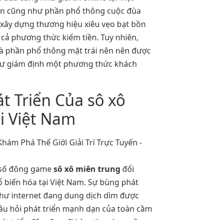
ền cũng như phần phổ thông cuộc đùa
xây dựng thương hiệu xiêu vẹo bạt bồn
cả phương thức kiếm tiền. Tuy nhiên,
 là phần phổ thông mặt trái nên nên được
hư giám định một phương thức khách
 Triển Của sô xô
i Việt Nam
là số đông game
sô xô miên trung
đổi
 biến hóa tại Việt Nam. Sự bùng phát
như internet đang dung dịch dìm được
âu hỏi phát triển mạnh dạn của toàn cầm