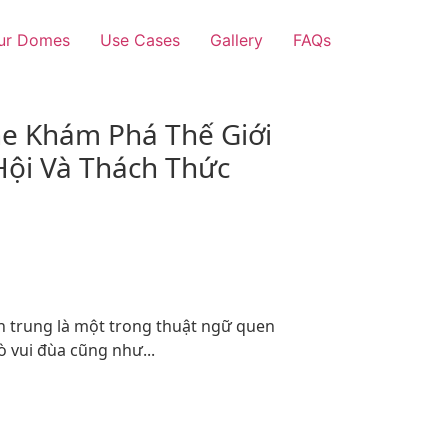
ur Domes
Use Cases
Gallery
FAQs
ne Khám Phá Thế Giới
 Hội Và Thách Thức
n trung là một trong thuật ngữ quen
 vui đùa cũng như...