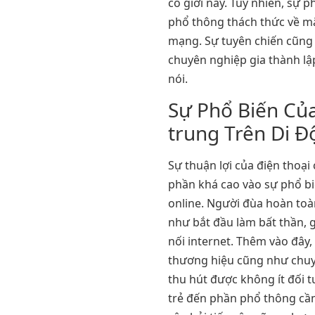
cố giới này. Tuy nhiên, sự 
phổ thông thách thức về mặ
mạng. Sự tuyên chiến cũng 
chuyên nghiệp gia thành l
nói.
Sự Phổ Biến Của
trung Trên Di 
Sự thuận lợi của điện thoạ
phần khá cao vào sự phổ b
online. Người đùa hoàn toà
như bắt đầu làm bất thần,
nối internet. Thêm vào đâ
thương hiệu cũng như chuyể
thu hút được không ít đối 
trẻ đến phần phổ thông cầm