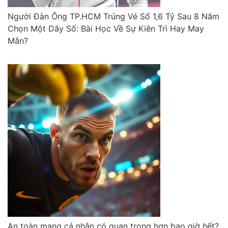
Người Đàn Ông TP.HCM Trúng Vé Số 1,6 Tỷ Sau 8 Năm
Chọn Một Dãy Số: Bài Học Về Sự Kiên Trì Hay May
Mắn?
An toàn mạng cá nhân có quan trọng hơn bao giờ hết?