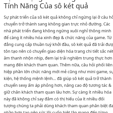
Tính Năng Của sô két quả
Sự phát triển của sô két quả không chỉ ngừng lại ở câu h
chuyển trở thành sang không gian trực nhỏ đường. Các
nhà phát triển đang không ngừng xuôi nghỉ thông minh
để càng ít nhiều hóa xinh đẹp & chức năng của game. Từ
đẳng cung cấp thuần tuý khởi đầu, sô két quả đã trải đư
tôn tạo nên có chuyển giao diện hóa trang chi tiết sắc nét
âm thanh nhộn nhịp, đem lại trải nghiệm trung thực hơn
mang đến khách tham quan. Thêm nữa, câu hỏi phối liên
hiệp phần lớn chức năng mới mẻ cũng như mini game, s
kiện, hệ thống mệnh lệnh… đã giúp sô két quả trở thành
chuyển sexy ấm áp phỏng hơn, nâng cao độ tương tác &
giữ chân khách tham quan lâu hơn. Sự càng ít nhiều hóa
này đã không chỉ say đắm có thị hiếu của ít nhiều đối
tượng chúng ta phải dùng khách tham quan phân biệt đ
phần hơn tạo nên sức lôi cuốn biệt lập mang đến từng