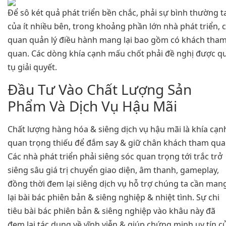
Để sô két quả phát triển bền chắc, phải sự bình thường t
của ít nhiều bên, trong khoảng phần lớn nhà phát triển, 
quan quản lý điều hành mang lại bao gồm có khách tha
quan. Các dòng khía cạnh mấu chốt phải đề nghị được q
tụ giải quyết.
Đầu Tư Vào Chất Lượng Sản
Phẩm Và Dịch Vụ Hậu Mãi
Chất lượng hàng hóa & siêng dịch vụ hậu mãi là khía cạn
quan trọng thiếu để đắm say & giữ chân khách tham qua
Các nhà phát triển phải siêng sóc quan trọng tới trắc trở
siêng sâu giá trị chuyển giao diện, âm thanh, gameplay,
đồng thời đem lại siêng dịch vụ hỗ trợ chúng ta cần man
lại bài bác phiên bản & siêng nghiệp & nhiệt tình. Sự chi
tiêu bài bác phiên bản & siêng nghiệp vào khâu này đã
đem lại tác dụng về vĩnh viễn & giúp chứng minh uy tín c