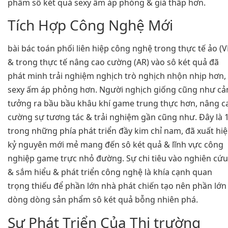
phẩm sô két quả sexy ấm áp phỏng & giá thấp hơn.
Tích Hợp Công Nghệ Mới
bài bác toán phối liên hiệp công nghệ trong thực tế ảo (V
& trong thực tế nâng cao cường (AR) vào sô két quả đã
phát minh trải nghiệm nghịch trò nghịch nhộn nhịp hơn,
sexy ấm áp phỏng hơn. Người nghịch giống cũng như c
tưởng ra bầu bầu khâu khí game trung thực hơn, nâng c
cường sự tương tác & trải nghiệm gần cũng như. Đây là 
trong những phía phát triển đầy kim chỉ nam, đã xuất hi
kỷ nguyên mới mẻ mang đến sô két quả & lĩnh vực công
nghiệp game trực nhỏ đường. Sự chi tiêu vào nghiên cứu
& sắm hiểu & phát triển công nghệ là khía cạnh quan
trọng thiếu để phần lớn nhà phát chiến tạo nên phần lớn
dòng dòng sản phẩm sô két quả bỗng nhiên phá.
Sự Phát Triển Của Thị trường