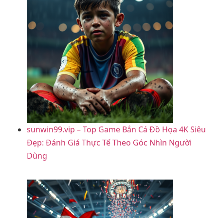
sunwin99.vip – Top Game Bắn Cá Đồ Họa 4K Siêu
Đẹp: Đánh Giá Thực Tế Theo Góc Nhìn Người
Dùng