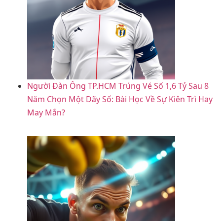
Người Đàn Ông TP.HCM Trúng Vé Số 1,6 Tỷ Sau 8
Năm Chọn Một Dãy Số: Bài Học Về Sự Kiên Trì Hay
May Mắn?