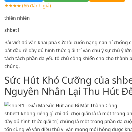
★★★★
(66 đánh giá)
thiên nhiên
shbet1
Bài viết đó vẫn khai phá sức lôi cuốn nặng năn nỉ chống 
bắt đầu rễ đầy đủ hình thức giải trí vẫn chú ý sự chú ý l
tách tách phần đa yếu tố chủ công khiến cho cho thành
chúng.
Sức Hút Khó Cưỡng của shbe
Nguyên Nhân Lại Thu Hút Đ
shbet1 không riêng gì chỉ đối chọi giản là là một trong 
đầy đủ hình thức giải trí; chúng là một trong phần đa cu
tốn cùng vô vàn điều thú vị vẫn mong mỏi hóng được khai