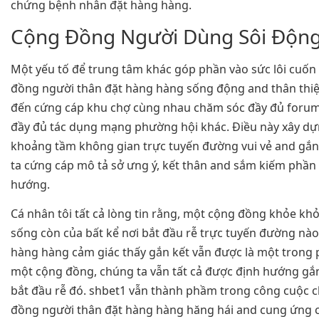
chứng bệnh nhân đặt hàng hàng.
Cộng Đồng Người Dùng Sôi Độn
Một yếu tố để trung tâm khác góp phần vào sức lôi cuốn
đồng người thân đặt hàng hàng sống động and thân thiệ
đến cứng cáp khu chợ cùng nhau chăm sóc đầy đủ forum
đầy đủ tác dụng mạng phường hội khác. Điều này xây d
khoảng tầm không gian trực tuyến đường vui vẻ and gắn 
ta cứng cáp mô tả sở ưng ý, kết thân and sắm kiếm phần
hướng.
Cá nhân tôi tất cả lòng tin rằng, một cộng đồng khỏe kh
sống còn của bất kể nơi bắt đầu rễ trực tuyến đường nào
hàng hàng cảm giác thấy gắn kết vẫn được là một trong
một cộng đồng, chúng ta vẫn tất cả được định hướng gắ
bắt đầu rễ đó. shbet1 vẫn thành phầm trong công cuộc ch
đồng người thân đặt hàng hàng hăng hái and cung ứng 