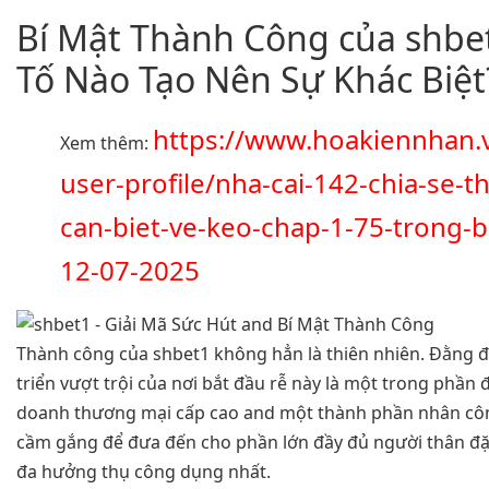
Bí Mật Thành Công của shbet
Tố Nào Tạo Nên Sự Khác Biệt
https://www.hoakiennhan.
Xem thêm:
user-profile/nha-cai-142-chia-se-t
can-biet-ve-keo-chap-1-75-trong-
12-07-2025
Thành công của shbet1 không hẳn là thiên nhiên. Đằng 
triển vượt trội của nơi bắt đầu rễ này là một trong phần 
doanh thương mại cấp cao and một thành phần nhân côn
cầm gắng để đưa đến cho phần lớn đầy đủ người thân đ
đa hưởng thụ công dụng nhất.