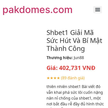
pakdomes.com
Shbet1 Giải Mã
Sức Hút Và Bí Mật
Thành Công
Thương hiệu:
Jun88
Giá:
402,731
VNĐ
★★★★
(89 đánh giá)
thiên nhiên shbet1 Bài viết đó
vẫn khai phá sức lôi cuốn nặng
năn nỉ chống của shbet1, một
nơi bắt đầu rễ đầy đủ hình thức