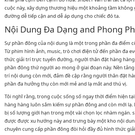
cuộc này, xây dựng thương hiệu một khoảng tầm không g
đường dễ tiếp cận and dễ áp dụng cho chiếc đó ta.
Nội Dung Đa Dạng and Phong P
Sự phần đông của nội dung là một trong phần đa điểm c
Từ phim hình ảnh, music, trò chơi điện tử đến phần đa e
thức giải trí trực tuyến đường, người thân đặt hàng hàn
phần đông thứ người ao mong ở giai đoạn này. Nền tảng 
trí nội dung còn mới, đảm đề cập rằng người thân đặt hà
phần đa hưởng thụ còn mới mẻ and lạ mắt and thú vị.
Tôi nghĩ rằng, trong cuộc sống số ngay thời điểm hiện tại
hàng hàng luôn sắm kiếm sự phần đông and còn mới lạ
bị số lượng giới hạn trong một vài chọn lọc nhàm ngán. 
được được xu hướng này and trưng bày một kho nội du
chuyên cung cấp phần đông đòi hỏi đầy đủ hình thức giải 