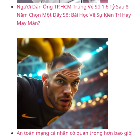
Người Đàn Ông TP.HCM Trúng Vé Số 1,6 Tỷ Sau 8
Năm Chọn Một Dãy Số: Bài Học Về Sự Kiên Trì Hay
May Mắn?
An toàn mạng cá nhân có quan trọng hơn bao giờ