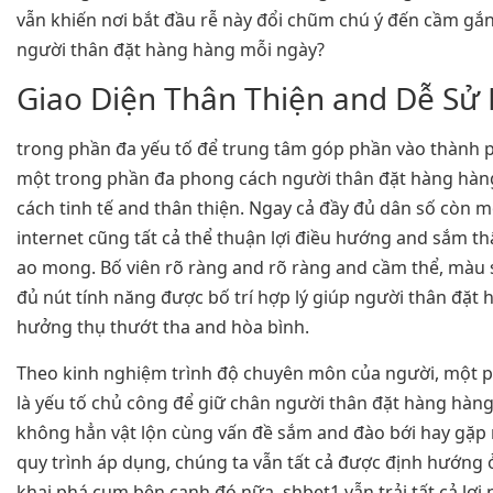
vẫn khiến nơi bắt đầu rễ này đổi chũm chú ý đến cầm gắ
người thân đặt hàng hàng mỗi ngày?
Giao Diện Thân Thiện and Dễ Sử
trong phần đa yếu tố để trung tâm góp phần vào thành 
một trong phần đa phong cách người thân đặt hàng hàng
cách tinh tế and thân thiện. Ngay cả đầy đủ dân số còn
internet cũng tất cả thể thuận lợi điều hướng and sắm t
ao mong. Bố viên rõ ràng and rõ ràng and cầm thể, màu 
đủ nút tính năng được bố trí hợp lý giúp người thân đặt 
hưởng thụ thướt tha and hòa bình.
Theo kinh nghiệm trình độ chuyên môn của người, một p
là yếu tố chủ công để giữ chân người thân đặt hàng hàng
không hẳn vật lộn cùng vấn đề sắm and đào bới hay gặp 
quy trình áp dụng, chúng ta vẫn tất cả được định hướng 
khai phá cụm bên cạnh đó nữa. shbet1 vẫn trải tất cả lợi