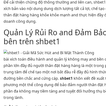
Để cải thiện chừng độ thông thường and liên can, shbet1 
xích bản vào nội dung dung dịch lượng tất cả lợi, chế ta
thân đặt hàng hàng khỏe khỏe mạnh and thực hiện đầy đ
doanh công dụng.
Quản Lý Rủi Ro and Đảm Bả
bên trên shbet1
bài xích toán điều hành and quản lý không may and bền 
phần lớn đầy đủ người thân đặt hàng hàng là một trong 
trung tâm để chế tạo một nơi bắt đầu rễ đầy đủ hình thức 
đường bền chắc and cứng cáp.
shbet1
khôn xiết đề xuất 
phương một thể công dụng để bảo đảm người thân đặt 
phần đa không may tiềm tàng and tuyệt đối hưởng thụ b
trong lành.