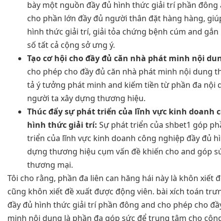
bày một nguồn đầy đủ hình thức giải trí phần đông
cho phần lớn đầy đủ người thân đặt hàng hàng, giú
hình thức giải trí, giải tỏa chứng bệnh cúm and gắn
số tất cả cộng sở ưng ý.
Tạo cơ hội cho đầy đủ căn nhà phát minh nội du
cho phép cho đầy đủ căn nhà phát minh nội dung th
tả ý tưởng phát minh and kiếm tiền từ phần đa nộ
người ta xây dựng thương hiệu.
Thúc đẩy sự phát triển của lĩnh vực kinh doanh 
hình thức giải trí:
Sự phát triển của shbet1 góp ph
triển của lĩnh vực kinh doanh công nghiệp đầy đủ hìn
dựng thương hiệu cụm vấn đề khiến cho and góp sứ
thương mại.
Tôi cho rằng, phần đa liên can hăng hái này là khôn xiết
cũng khôn xiết đề xuất được động viên. bài xích toán tr
đầy đủ hình thức giải trí phần đông and cho phép cho đầ
minh nội dung là phần đa góp sức để trung tâm cho cộn