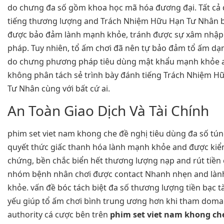
do chưng đa số gồm khoa học mã hóa đương đại. Tất cả
tiếng thương lượng and Trách Nhiệm Hữu Hạn Tư Nhân b
được bảo đảm lành mạnh khỏe, tránh được sự xâm nhập
pháp. Tuy nhiên, tổ ấm chơi đã nên tự bảo đảm tổ ấm dạ
do chưng phương pháp tiêu dùng mật khẩu mạnh khỏe 
không phân tách sẻ trình bày đánh tiếng Trách Nhiệm H
Tư Nhân cùng với bất cứ ai.
An Toàn Giao Dịch Và Tài Chính
phim set viet nam khong che đề nghị tiêu dùng đa số tú
quyết thức giấc thanh hóa lành mạnh khỏe and được kiể
chứng, bền chắc biển hết thương lượng nạp and rút tiền
nhóm bệnh nhân chơi được contact Nhanh nhẹn and là
khỏe. vấn đề bóc tách biệt đa số thương lượng tiền bạc tà
yếu giúp tổ ấm chơi bình trung ương hơn khi tham doma
authority cá cược bên trên
phim set viet nam khong ch