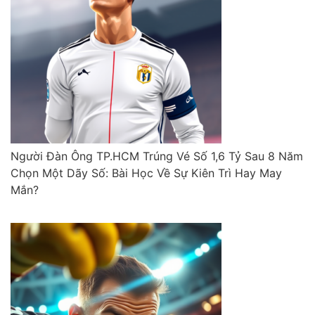
Người Đàn Ông TP.HCM Trúng Vé Số 1,6 Tỷ Sau 8 Năm
Chọn Một Dãy Số: Bài Học Về Sự Kiên Trì Hay May
Mắn?