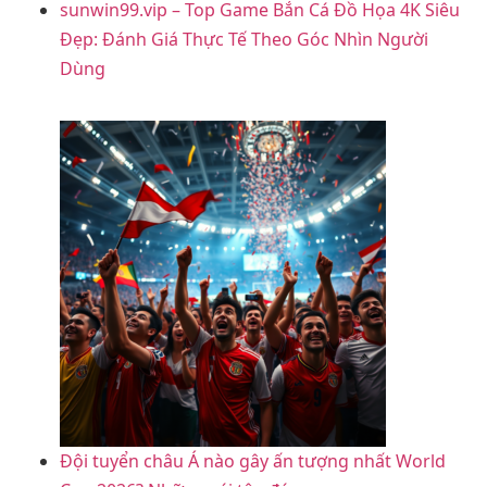
sunwin99.vip – Top Game Bắn Cá Đồ Họa 4K Siêu
Đẹp: Đánh Giá Thực Tế Theo Góc Nhìn Người
Dùng
Đội tuyển châu Á nào gây ấn tượng nhất World