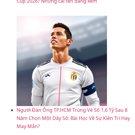
Cup 2026? Những cái tên đáng xem
Người Đàn Ông TP.HCM Trúng Vé Số 1,6 Tỷ Sau 8
Năm Chọn Một Dãy Số: Bài Học Về Sự Kiên Trì Hay
May Mắn?