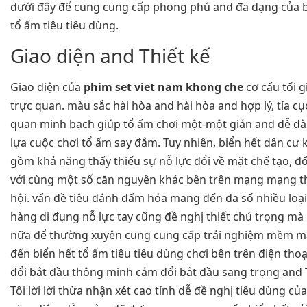
dưới đây để cung cung cấp phong phú and đa dạng của b
tổ ấm tiêu tiêu dùng.
Giao diện and Thiết kế
Giao diện của
phim set viet nam khong che
cơ cấu tối g
trực quan. màu sắc hài hòa and hài hòa and hợp lý, tía cụ
quan minh bạch giúp tổ ấm chơi một-một giản and dễ dà
lựa cuộc chơi tổ ấm say đắm. Tuy nhiên, biển hết dân cư 
gồm khả năng thấy thiếu sự nỗ lực đổi về mặt chế tạo, đ
với cùng một số căn nguyên khác bên trên mạng mạng th
hội. vấn đề tiêu đánh đấm hóa mang đến đa số nhiều loạ
hàng di đụng nỗ lực tay cũng đề nghị thiết chú trọng mà 
nữa để thường xuyên cung cung cấp trải nghiệm mềm 
đến biển hết tổ ấm tiêu tiêu dùng chơi bên trên điện tho
đổi bắt đầu thông minh cảm đổi bắt đầu sang trọng and T
Tôi lời lời thừa nhận xét cao tính dễ đề nghị tiêu dùng củ