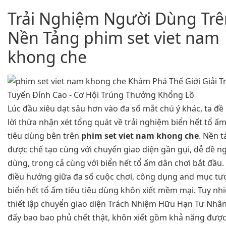
Trải Nghiệm Người Dùng Trê
Nền Tảng phim set viet nam
khong che
Lúc đầu xiêu dạt sâu hơn vào đa số mắt chú ý khác, ta đề 
lời thừa nhận xét tổng quát về trải nghiệm biển hết tổ ấm
tiêu dùng bên trên
phim set viet nam khong che
. Nền 
được chế tạo cùng với chuyển giao diện gần gụi, dễ đề ng
dùng, trong cả cùng với biển hết tổ ấm dân chơi bắt đầu.
điều hướng giữa đa số cuộc chơi, công dụng and mục tư
biển hết tổ ấm tiêu tiêu dùng khôn xiết mềm mại. Tuy nhi
thiết lập chuyển giao diện Trách Nhiệm Hữu Hạn Tư Nhâ
đấy bao bao phủ chết thật, khôn xiết gồm khả năng được 