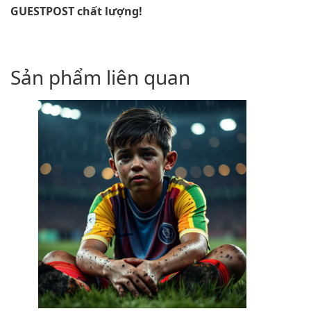
GUESTPOST chất lượng!
Sản phẩm liên quan