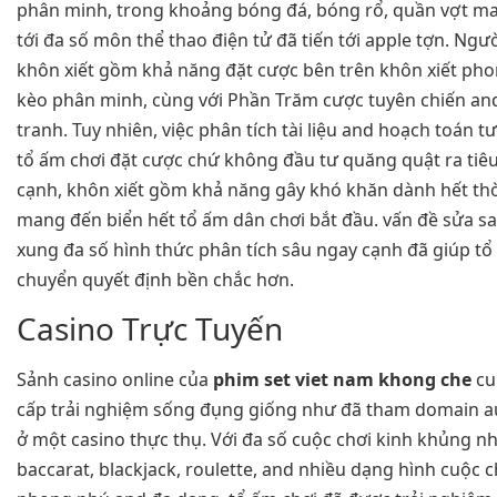
phân minh, trong khoảng bóng đá, bóng rổ, quần vợt m
tới đa số môn thể thao điện tử đã tiến tới apple tợn. Ngườ
khôn xiết gồm khả năng đặt cược bên trên khôn xiết ph
kèo phân minh, cùng với Phần Trăm cược tuyên chiến an
tranh. Tuy nhiên, việc phân tích tài liệu and hoạch toán t
tổ ấm chơi đặt cược chứ không đầu tư quăng quật ra tiêu
cạnh, khôn xiết gồm khả năng gây khó khăn dành hết thờ
mang đến biển hết tổ ấm dân chơi bắt đầu. vấn đề sửa s
xung đa số hình thức phân tích sâu ngay cạnh đã giúp tổ
chuyển quyết định bền chắc hơn.
Casino Trực Tuyến
Sảnh casino online của
phim set viet nam khong che
cu
cấp trải nghiệm sống đụng giống như đã tham domain a
ở một casino thực thụ. Với đa số cuộc chơi kinh khủng n
baccarat, blackjack, roulette, and nhiều dạng hình cuộc c