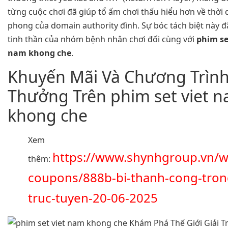
từng cuộc chơi đã giúp tổ ấm chơi thấu hiểu hơn về thời 
phong của domain authority đình. Sự bóc tách biệt này đ
tinh thần của nhóm bệnh nhân chơi đối cùng với
phim se
nam khong che
.
Khuyến Mãi Và Chương Trìn
Thưởng Trên phim set viet 
khong che
Xem
https://www.shynhgroup.vn/w
thêm:
coupons/888b-bi-thanh-cong-tron
truc-tuyen-20-06-2025