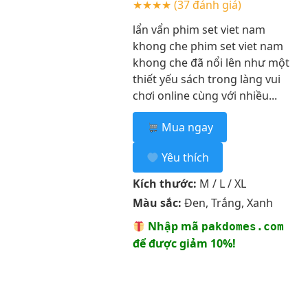
★★★★
(37 đánh giá)
lẩn vẩn phim set viet nam
khong che phim set viet nam
khong che đã nổi lên như một
thiết yếu sách trong làng vui
chơi online cùng với nhiều...
Mua ngay
Yêu thích
Kích thước:
M / L / XL
Màu sắc:
Đen, Trắng, Xanh
Nhập mã
pakdomes.com
để được giảm 10%!