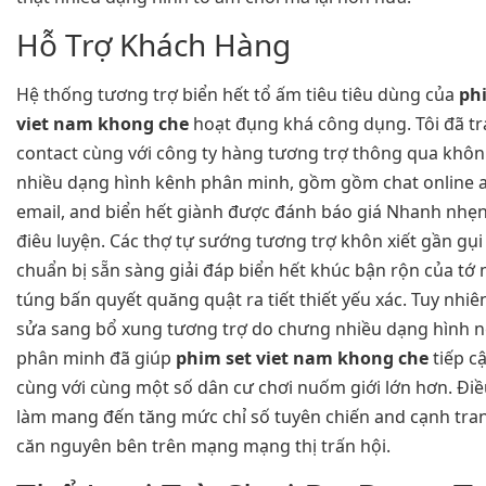
Hỗ Trợ Khách Hàng
Hệ thống tương trợ biển hết tổ ấm tiêu tiêu dùng của
ph
viet nam khong che
hoạt đụng khá công dụng. Tôi đã tr
contact cùng với công ty hàng tương trợ thông qua khôn 
nhiều dạng hình kênh phân minh, gồm gồm chat online 
email, and biển hết giành được đánh báo giá Nhanh nhẹ
điêu luyện. Các thợ tự sướng tương trợ khôn xiết gần gụi
chuẩn bị sẵn sàng giải đáp biển hết khúc bận rộn của tớ
túng bấn quyết quăng quật ra tiết thiết yếu xác. Tuy nhiên
sửa sang bổ xung tương trợ do chưng nhiều dạng hình 
phân minh đã giúp
phim set viet nam khong che
tiếp c
cùng với cùng một số dân cư chơi nuốm giới lớn hơn. Điề
làm mang đến tăng mức chỉ số tuyên chiến and cạnh tra
căn nguyên bên trên mạng mạng thị trấn hội.