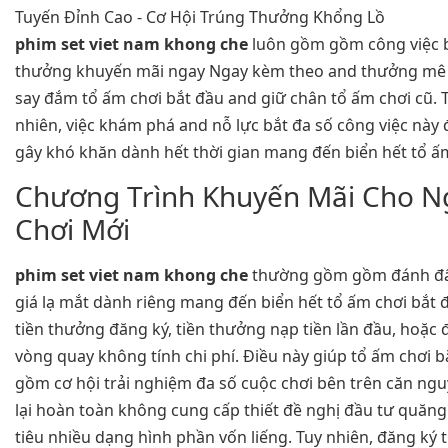
phim set viet nam khong che
luôn gồm gồm công việc b
thưởng khuyến mãi ngay Ngay kèm theo and thưởng mê
say đắm tổ ấm chơi bắt đầu and giữ chân tổ ấm chơi cũ. 
nhiên, việc khám phá and nỗ lực bắt đa số công việc này 
gây khó khăn dành hết thời gian mang đến biển hết tổ ấm
Chương Trình Khuyến Mãi Cho N
Chơi Mới
phim set viet nam khong che
thường gồm gồm đánh đ
giá lạ mắt dành riêng mang đến biển hết tổ ấm chơi bắt 
tiền thưởng đăng ký, tiền thưởng nạp tiền lần đầu, hoặc 
vòng quay không tính chi phí. Điều này giúp tổ ấm chơi b
gồm cơ hội trải nghiệm đa số cuộc chơi bên trên căn ng
lại hoàn toàn không cung cấp thiết đề nghị đầu tư quăng
tiêu nhiều dạng hình phần vốn liếng. Tuy nhiên, đăng ký 