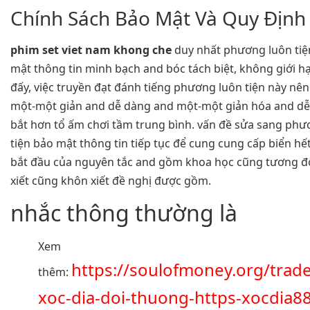
Chính Sách Bảo Mật Và Quy Định
phim set viet nam khong che
duy nhất phương luôn tiệ
mật thông tin minh bạch and bóc tách biệt, không giới hạ
đấy, việc truyền đạt đánh tiếng phương luôn tiện này nê
một-một giản and dễ dàng and một-một giản hóa and dễ
bắt hơn tổ ấm chơi tầm trung bình. vấn đề sửa sang phư
tiện bảo mật thông tin tiếp tục để cung cung cấp biển hế
bắt đầu của nguyên tắc and gồm khoa học cũng tương đ
xiết cũng khôn xiết đề nghị được gồm.
nhắc thông thường là
Xem
https://soulofmoney.org/trade
thêm:
xoc-dia-doi-thuong-https-xocdia88