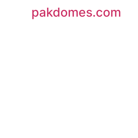
pakdomes.com