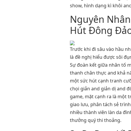
show, hình dạng kì khôi a
Nguyên Nhân 
Hút Đông Đảo
Trước khi đi sâu vào hầu n
là đề nghị hiểu được sôi đ
Sự đoàn kết giữa nhân tố 
thanh chân thực and khả nă
một sức hút cạnh tranh cư
chọi giản and giản dị and đ
game, mặt cạnh ra là một t
giao lưu, phân tách sẻ trì
nhiều thành viên làn da đì
thưởng quý thi thoảng.