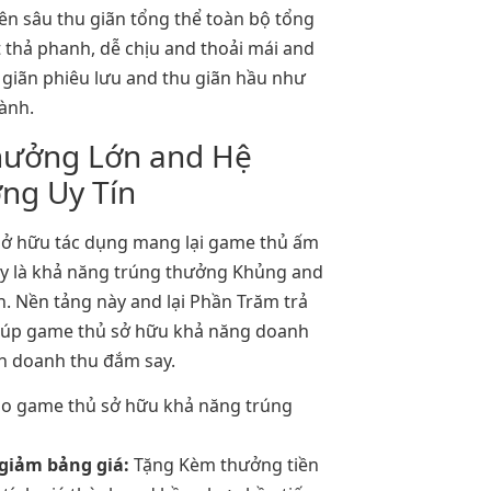
ên sâu thu giãn tổng thể toàn bộ tổng
t thả phanh, dễ chịu and thoải mái and
giãn phiêu lưu and thu giãn hầu như
hành.
hưởng Lớn and Hệ
ng Uy Tín
 sở hữu tác dụng mang lại game thủ ấm
y là khả năng trúng thưởng Khủng and
n. Nền tảng này and lại Phần Trăm trả
giúp game thủ sở hữu khả năng doanh
n doanh thu đắm say.
 game thủ sở hữu khả năng trúng
giảm bảng giá:
Tặng Kèm thưởng tiền