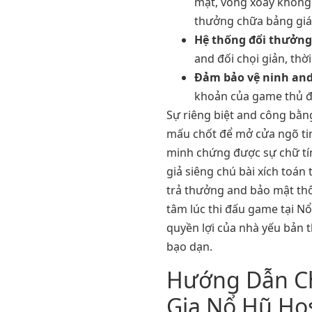
mặt, vòng xoay không 
thưởng chữa bảng giá
Hệ thống đổi thưởng r
and đối chọi giản, thời
Đảm bảo vệ ninh and
khoản của game thủ đư
Sự riêng biệt and công bằn
mấu chốt để mở cửa ngõ ti
minh chứng được sự chữ tí
giả siêng chú bài xích toán
trả thưởng and bảo mật thô
tâm lúc thi đấu game tại N
quyền lợi của nhà yếu bản 
bạo dạn.
Hướng Dẫn Ch
Gia Nổ Hũ Ho