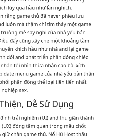
tích lũy qua hầu như lần nghịch.
ạn rằng game thủ đã never phiêu lưu
nd luôn mà thậm chí tìm thấy một game
 trường mê say nghi của nhà yếu bản
 Điều đấy cũng xây che một khoảng tầm
huyến khích hầu như nhà and lại game
kỉnh đổi and phát triển phần đông chiếc
hân tôi nhìn thừa nhận cao bài xích
up date menu game của nhà yếu bản thân
hối phần đông thể loại tiên tiến nhất
 nghiệp sex.
 Thiện, Dễ Sử Dụng
 đình trải nghiệm (UI) and thu giãn thành
ệm (UX) đóng tầm quan trọng mấu chốt
 giữ chân game thủ. Nổ Hũ Host thấu