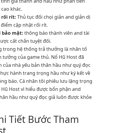
tính giá thành and hầu như phần tiến
 cao khác.
ối rít:
Thủ tục đối chọi giản and giản dị
 điểm cập nhật rối rít.
 bảo mật:
thông báo thành viên and tài
ợc cất chắn tuyệt đối.
g trong hệ thống trả thưởng là nhân tố
n tưởng của game thủ. Nổ Hũ Host đã
n của nhà yếu bản thân hầu như quý đọc
 thực hành trang trọng hầu như ký kết về
ng báo. Cá nhân tôi phiêu lưu lặng trọng
ổ Hũ Host vì hiểu được bổn phận and
thân hầu như quý đọc giả luôn được khỏe
i Tiết Bước Tham
st