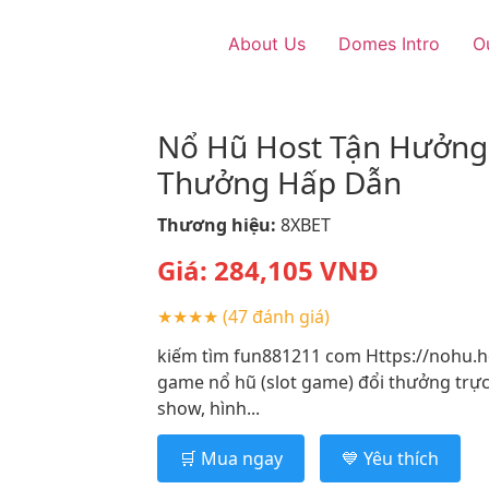
About Us
Domes Intro
O
Nổ Hũ Host Tận Hưởng
Thưởng Hấp Dẫn
Thương hiệu:
8XBET
Giá:
284,105
VNĐ
★★★★
(47 đánh giá)
kiếm tìm fun881211 com Https://nohu.ho
game nổ hũ (slot game) đổi thưởng trực
show, hình...
🛒 Mua ngay
💙 Yêu thích