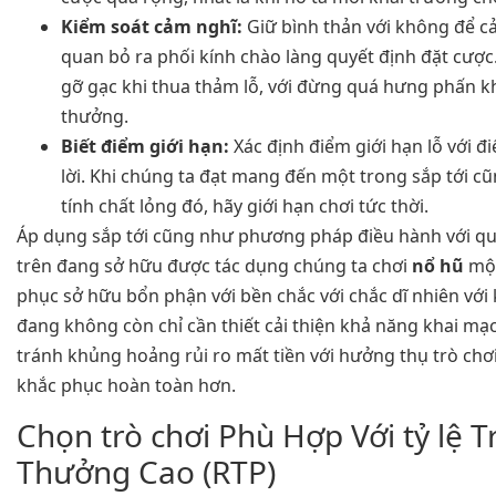
Kiểm soát cảm nghĩ:
Giữ bình thản với không để c
quan bỏ ra phối kính chào làng quyết định đặt cượ
gỡ gạc khi thua thảm lỗ, với đừng quá hưng phấn k
thưởng.
Biết điểm giới hạn:
Xác định điểm giới hạn lỗ với đ
lời. Khi chúng ta đạt mang đến một trong sắp tới c
tính chất lỏng đó, hãy giới hạn chơi tức thời.
Áp dụng sắp tới cũng như phương pháp điều hành với qu
trên đang sở hữu được tác dụng chúng ta chơi
nổ hũ
một
phục sở hữu bổn phận với bền chắc với chắc dĩ nhiên với
đang không còn chỉ cần thiết cải thiện khả năng khai mạ
tránh khủng hoảng rủi ro mất tiền với hưởng thụ trò chơ
khắc phục hoàn toàn hơn.
Chọn trò chơi Phù Hợp Với tỷ lệ T
Thưởng Cao (RTP)