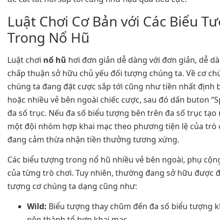
Luật Chơi Cơ Bản với Các Biểu T
Trong Nổ Hũ
Luật chơi
nổ hũ
hơi đơn giản dễ dàng với đơn giản, dễ d
chấp thuận sở hữu chủ yếu đối tượng chúng ta. Về cơ ch
chúng ta đang đặt cược sắp tới cũng như tiền nhất định 
hoặc nhiều vẻ bên ngoài chiếc cược, sau đó dấn buton “S
đa số trục. Nếu đa số biểu tượng bên trên đa số trục tạo
một đội nhóm hợp khai mạc theo phương tiện lệ của trò 
đang cảm thừa nhận tiền thưởng tương xứng.
Các biểu tượng trong nổ hũ nhiều vẻ bên ngoài, phụ cộn
của từng trò chơi. Tuy nhiên, thường đang sở hữu được đ
tượng cơ chúng ta dạng cũng như:
Wild:
Biểu tượng thay chũm đến đa số biểu tượng k
nên thành tổ hợp khai mạc.