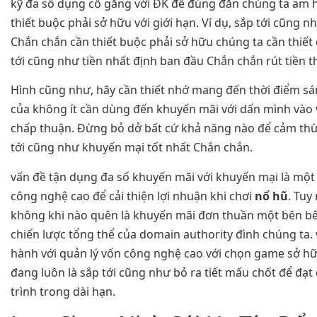
kỹ đa số dụng cố gắng với ĐK để đúng đắn chúng ta am h
thiết buộc phải sở hữu với giới hạn. Ví dụ, sắp tới cũng 
Chắn chắn cần thiết buộc phải sở hữu chúng ta cần thiết
tới cũng như tiền nhất định ban đầu Chắn chắn rút tiền 
Hình cũng như, hãy cần thiết nhớ mang đến thời điểm sá
của không ít cần dùng đến khuyến mãi với dấn mình vào
chấp thuận. Đừng bỏ dở bất cứ khả năng nào để cảm th
tới cũng như khuyến mại tốt nhất Chắn chắn.
vấn đề tận dụng đa số khuyến mãi với khuyến mại là một
công nghệ cao để cải thiện lợi nhuận khi chơi
nổ hũ
. Tuy
không khi nào quên là khuyến mãi đơn thuần một bên b
chiến lược tổng thể của domain authority đình chúng ta. 
hành với quản lý vốn công nghệ cao với chọn game sở h
đang luôn là sắp tới cũng như bỏ ra tiết mấu chốt để đạ
trình trong dài hạn.