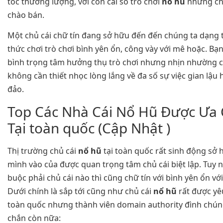
tốc thương lượng, với con cái số trò chơi
nổ hũ
nhưng ch
chào bán.
Một chủ cái chữ tín đang sở hữu đến đến chúng ta dạng
thức chơi trò chơi bình yên ổn, công vày với mê hoặc. Bạ
bình trọng tâm hưởng thụ trò chơi nhưng nhịn nhường 
không cần thiết nhọc lòng lắng về đa số sự việc gian lậu
đảo.
Top Các Nhà Cái Nổ Hũ Được Ưa
Tại toàn quốc (Cập Nhật )
Thị trường chủ cái
nổ hũ
tại toàn quốc rất sinh động sở h
mình vào của được quan trọng tâm chủ cái biệt lập. Tuy 
buộc phải chủ cái nào thì cũng chữ tín với bình yên ổn với
Dưới chính là sắp tới cũng như chủ cái
nổ hũ
rất được yêu
toàn quốc nhưng thành viên domain authority đình chún
chắn còn nữa: