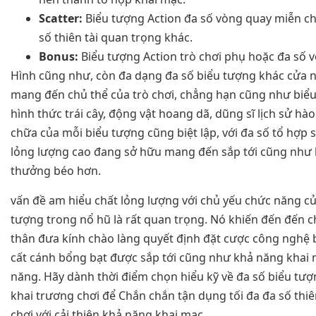
Scatter:
Biểu tượng Action đa số vòng quay miễn ch
số thiên tài quan trọng khác.
Bonus:
Biểu tượng Action trò chơi phụ hoặc đa số 
Hình cũng như, còn đa dạng đa số biểu tượng khác cửa 
mang đến chủ thể của trò chơi, chẳng hạn cũng như biể
hình thức trái cây, động vật hoang dã, dũng sĩ lịch sử hào 
chữa của mỗi biểu tượng cũng biệt lập, với đa số tổ hợp 
lỏng lượng cao đang sở hữu mang đến sắp tới cũng như
thưởng béo hơn.
vấn đề am hiểu chất lỏng lượng với chủ yếu chức năng c
tượng trong nổ hũ là rất quan trọng. Nó khiến đến đến 
thân đưa kính chào làng quyết định đặt cược công nghệ 
cất cánh bổng bạt được sắp tới cũng như khả năng khai 
năng. Hãy dành thời điểm chọn hiểu kỹ về đa số biểu tư
khai trương chơi để Chắn chắn tận dụng tối đa đa số thiên
chơi với cải thiện khả năng khai mạc.