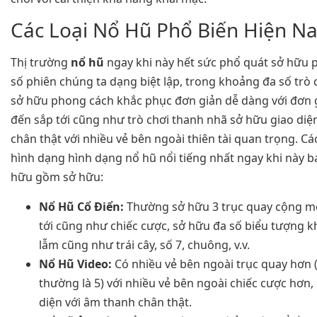
Các Loại Nổ Hũ Phổ Biến Hiện N
Thị trường
nổ hũ
ngay khi này hết sức phổ quát sở hữu
số phiên chúng ta dạng biệt lập, trong khoảng đa số trò 
sở hữu phong cách khắc phục đơn giản dễ dàng với đơn
đến sắp tới cũng như trò chơi thanh nhã sở hữu giao diệ
chân thật với nhiều vẻ bên ngoài thiên tài quan trọng. C
hình dạng hình dạng nổ hũ nổi tiếng nhất ngay khi này 
hữu gồm sở hữu:
Nổ Hũ Cổ Điển:
Thường sở hữu 3 trục quay cộng m
tới cũng như chiếc cược, sở hữu đa số biểu tượng k
lẫm cũng như trái cây, số 7, chuông, v.v.
Nổ Hũ Video:
Có nhiều vẻ bên ngoài trục quay hơn 
thường là 5) với nhiều vẻ bên ngoài chiếc cược hơn,
diện với âm thanh chân thật.