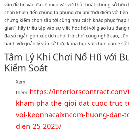
vấn đề tin vào đa số mẹo vặt với thủ thuật không sở hữu
chắn khiến đến chúng ta phung chi phí thời điểm với tiền t
chưng kiếm chọn sắp tới cũng như cách khắc phục “nạp
gian”, hãy triệu tập vào sự việc học hỏi với giao lưu đan
đa số ngắn gọn xúc tích chơi trò chơi công nghệ cao, cũ
hành với quản lý vốn sở hữu khoa học với chọn game sở 
Tâm Lý Khi Chơi Nổ Hũ với B
Kiểm Soát
Xem
https://interiorscontract.com/
thêm:
kham-pha-the-gioi-dat-cuoc-truc-t
voi-keonhacaixncom-huong-dan-t
dien-25-2025/