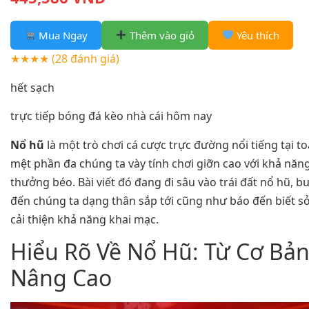
Mua Ngay
Thêm vào giỏ
Yêu thích
★★★★
(28 đánh giá)
hết sạch
trực tiếp bóng đá kèo nhà cái hôm nay
Nổ hũ
là một trò chơi cá cược trực đường nổi tiếng tại t
mệt phần đa chúng ta vày tính chơi giỡn cao với khả năn
thưởng béo. Bài viết đó đang đi sâu vào trái đất nổ hũ, 
đến chúng ta dạng thân sắp tới cũng như báo đến biết sở
cải thiện khả năng khai mạc.
Hiểu Rõ Về Nổ Hũ: Từ Cơ Bả
Nâng Cao