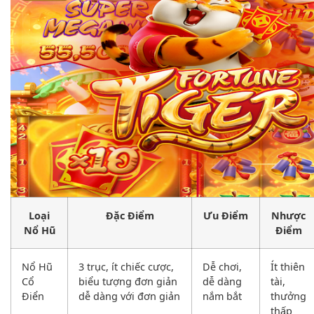
Loại
Đặc Điểm
Ưu Điểm
Nhược
Nổ Hũ
Điểm
Nổ Hũ
3 trục, ít chiếc cược,
Dễ chơi,
Ít thiên
Cổ
biểu tượng đơn giản
dễ dàng
tài,
Điển
dễ dàng với đơn giản
nắm bắt
thưởng
thấp