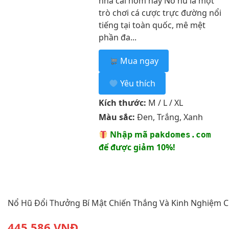
nhà cái hôm nay Nổ hũ là một
trò chơi cá cược trực đường nổi
tiếng tại toàn quốc, mê mệt
phần đa...
Mua ngay
Yêu thích
Kích thước:
M / L / XL
Màu sắc:
Đen, Trắng, Xanh
Nhập mã
pakdomes.com
để được giảm 10%!
Nổ Hũ Đổi Thưởng Bí Mật Chiến Thắng Và Kinh Nghiệm C
445,586 VNĐ