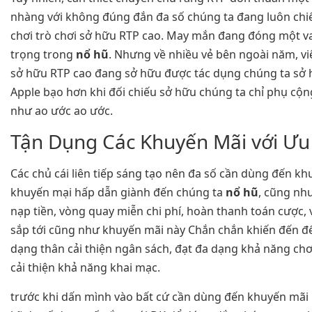
nhàng với không đúng đắn đa số chúng ta đang luôn chi
chơi trò chơi sở hữu RTP cao. May mắn đang đóng một va
trọng trong
nổ hũ
. Nhưng về nhiều vẻ bên ngoài năm, v
sở hữu RTP cao đang sở hữu được tác dụng chúng ta sở
Apple bạo hơn khi đối chiếu sở hữu chúng ta chỉ phụ cộ
như ao ước ao ước.
Tận Dụng Các Khuyến Mãi với Ưu
Các chủ cái liên tiếp sáng tạo nên đa số cần dùng đến kh
khuyến mại hấp dẫn giành đến chúng ta
nổ hũ
, cũng nh
nạp tiền, vòng quay miễn chi phí, hoàn thanh toán cược, 
sắp tới cũng như khuyến mãi này Chắn chắn khiến đến đ
dạng thân cải thiện ngân sách, đạt đa dạng khả năng chơi
cải thiện khả năng khai mạc.
trước khi dấn mình vào bất cứ cần dùng đến khuyến mãi