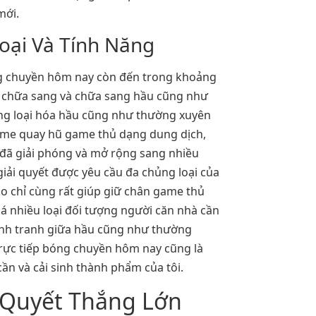
mới.
oại Và Tính Năng
óng chuyền hôm nay còn đến trong khoảng
 chữa sang và chữa sang hầu cũng như
ủng loại hóa hầu cũng như thường xuyên
ame quay hũ game thủ dạng dung dịch,
 đã giải phóng và mở rộng sang nhiều
iải quyết được yêu cầu đa chủng loại của
ko chỉ cùng rất giúp giữ chân game thủ
 nhiều loại đối tượng người căn nhà cần
ạnh tranh giữa hầu cũng như thường
 trực tiếp bóng chuyền hôm nay cũng là
cần và cải sinh thành phẩm của tôi.
í Quyết Thắng Lớn