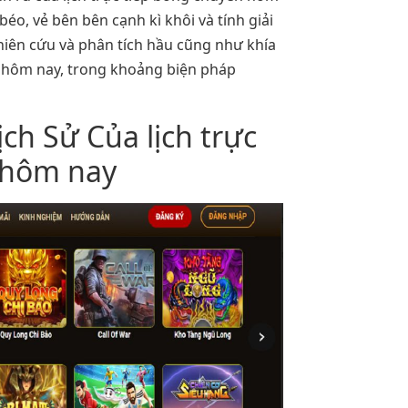
éo, vẻ bên bên cạnh kì khôi và tính giải
nghiên cứu và phân tích hầu cũng như khía
n hôm nay, trong khoảng biện pháp
ịch Sử Của lịch trực
 hôm nay