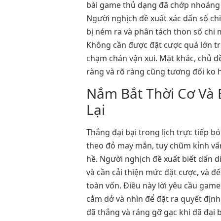
bài game thủ dạng đã chớp nhoáng 
Người nghịch đề xuất xác dấn số ch
bị ném ra và phân tách thon số chi 
Không cần được đặt cược quá lớn tr
chạm chán vận xui. Mặt khác, chủ đề 
ràng và rõ ràng cũng tương đối ko 
Nắm Bắt Thời Cơ Và 
Lại
Thắng đại bại trong lịch trực tiếp
theo đỏ may mắn, tuy chũm kỉnh vấn
hề. Người nghịch đề xuất biết dấn 
và cần cải thiện mức đặt cược, và đế
toàn vốn. Điều này lời yêu cầu game
cắm dở và nhìn để đặt ra quyết địn
đã thắng và ráng gỡ gạc khi đã đại ba