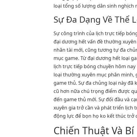
loại tổng số lượng dân sinh nghịch 
Sự Đa Dạng Về Thể L
Sự công trình của lịch trực tiếp b
đại dương hết vấn đề thường xuyên
nhân tài mới, cũng tương tự đa ch
mục game. Từ đại dương hết loại g
lịch trực tiếp bóng chuyền hôm nay
loại thường xuyên mục phân minh, g
game thủ. Sự đa chủng loại này đã 
cũ hơn nữa chú trọng điểm được quá
đến game thủ mới. Sự đối đầu và c
xuyên gia trở cần và phát triển lịch
động lực để bọn họ ko kết thúc trở 
Chiến Thuật Và B