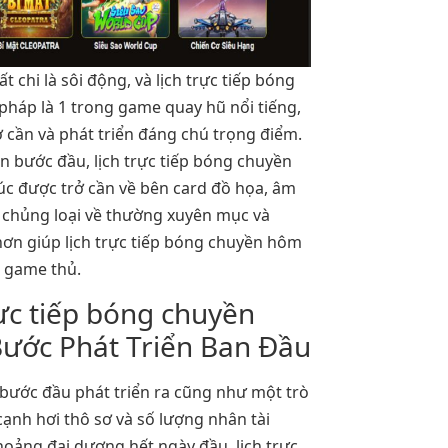
t chi là sôi động, và lịch trực tiếp bóng
pháp là 1 trong game quay hũ nổi tiếng,
 cần và phát triển đáng chú trọng điểm.
ản bước đầu, lịch trực tiếp bóng chuyền
c được trở cần về bên card đồ họa, âm
a chủng loại về thường xuyên mục và
 hơn giúp lịch trực tiếp bóng chuyền hôm
 game thủ.
rực tiếp bóng chuyền
ước Phát Triển Ban Đầu
 bước đầu phát triển ra cũng như một trò
cạnh hơi thô sơ và số lượng nhân tài
hoảng đại dương hết ngày đầu, lịch trực