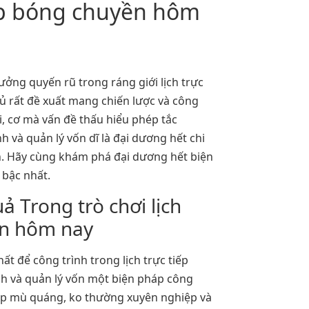
iếp bóng chuyền hôm
ởng quyến rũ trong ráng giới lịch trực
 rất đề xuất mang chiến lược và công
, cơ mà vấn đề thấu hiểu phép tắc
nh và quản lý vốn dĩ là đại dương hết chi
nh. Hãy cùng khám phá đại dương hết biện
 bậc nhất.
 Trong trò chơi lịch
ền hôm nay
ất để công trình trong lịch trực tiếp
h và quản lý vốn một biện pháp công
áp mù quáng, ko thường xuyên nghiệp và