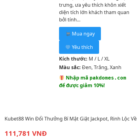
trưng, ưa yêu thích khôn xiết
diện tích lớn khách tham quan
bởi tính...
Mua ngay
Yêu thích
Kích thước:
M / L / XL
Màu sắc:
Đen, Trắng, Xanh
Nhập mã
pakdomes.com
để được giảm 10%!
Kubet88 Win Đổi Thưởng Bí Mật Giật Jackpot, Rinh Lộc V
111,781 VNĐ