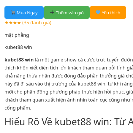
Mua Ngay
Thêm vào giỏ
Yêu thích
★★★★
(35 đánh giá)
mặt phẳng
kubet88 win
kubet88 win
là một game show cá cược trực tuyến đườn
thích khôn xiết diện tích lớn khách tham quan bởi tính gi
khả năng thừa nhận được đông đảo phần thưởng giá chữa t
này đã đi sâu vào thị trường của kubet88 win, từ khí ráng
mới cho phần đông phương pháp thực hiện hồi phục, gi
khách tham quan xuất hiện ánh nhìn toàn cục cũng như
cống phẩm.
Hiểu Rõ Về kubet88 win: Từ 