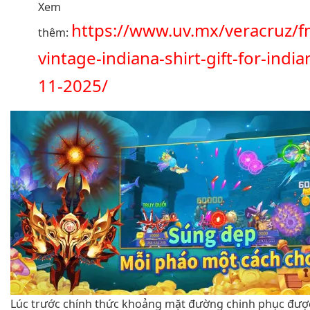
Xem
https://www.uv.mx/veracruz/f
thêm:
vintage-indiana-shirt-gift-for-india
11-2025/
Lúc trước chính thức khoảng mặt đường chinh phục đư