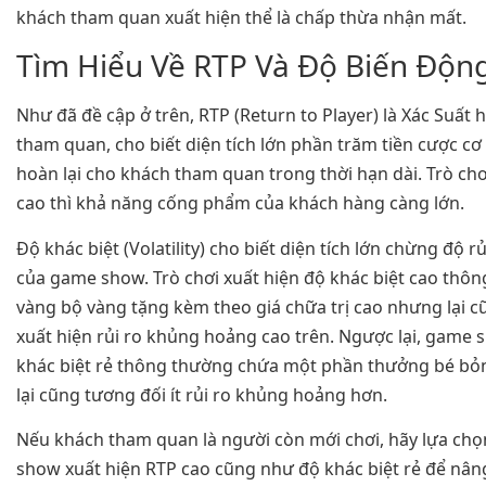
khách tham quan xuất hiện thể là chấp thừa nhận mất.
Tìm Hiểu Về RTP Và Độ Biến Độn
Như đã đề cập ở trên, RTP (Return to Player) là Xác Suất 
tham quan, cho biết diện tích lớn phần trăm tiền cược 
hoàn lại cho khách tham quan trong thời hạn dài. Trò chơ
cao thì khả năng cống phẩm của khách hàng càng lớn.
Độ khác biệt (Volatility) cho biết diện tích lớn chừng độ 
của game show. Trò chơi xuất hiện độ khác biệt cao thôn
vàng bộ vàng tặng kèm theo giá chữa trị cao nhưng lại cũ
xuất hiện rủi ro khủng hoảng cao trên. Ngược lại, game 
khác biệt rẻ thông thường chứa một phần thưởng bé b
lại cũng tương đối ít rủi ro khủng hoảng hơn.
Nếu khách tham quan là người còn mới chơi, hãy lựa c
show xuất hiện RTP cao cũng như độ khác biệt rẻ để nâ