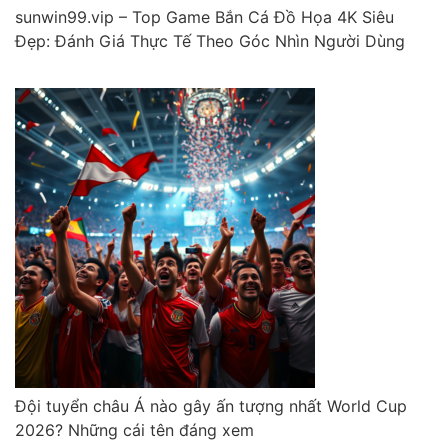
sunwin99.vip – Top Game Bắn Cá Đồ Họa 4K Siêu
Đẹp: Đánh Giá Thực Tế Theo Góc Nhìn Người Dùng
Đội tuyển châu Á nào gây ấn tượng nhất World Cup
2026? Những cái tên đáng xem