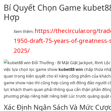
Bí Quyết Chọn Game kubet8
Hợp
https://thecircular.org/tra
Xem thêm:
1950-draft-75-years-of-greatness-s
2025/
việc lựa chọn lọc game show
kubet88 win
chấp thừa nhận
quan trọng kiên quyết cho kĩ năng cống phẩm của khách
game show nào thì cũng hợp cùng với đông đảo người côn
lực khách tham quan phải thông qua cẩn thận phần đông
phương pháp riêng biệt riêng biệt Lúc trước quăng quật 
Xác Định Ngân Sách Và Mức Cượ