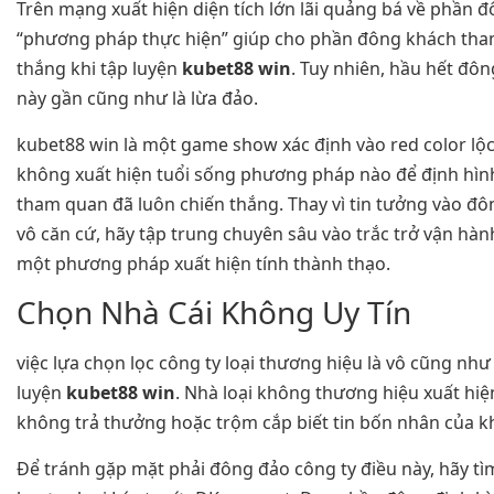
Trên mạng xuất hiện diện tích lớn lãi quảng bá về phần
“phương pháp thực hiện” giúp cho phần đông khách tha
thắng khi tập luyện
kubet88 win
. Tuy nhiên, hầu hết đôn
này gần cũng như là lừa đảo.
kubet88 win là một game show xác định vào red color lộ
không xuất hiện tuổi sống phương pháp nào để định hì
tham quan đã luôn chiến thắng. Thay vì tin tưởng vào đô
vô căn cứ, hãy tập trung chuyên sâu vào trắc trở vận hà
một phương pháp xuất hiện tính thành thạo.
Chọn Nhà Cái Không Uy Tín
việc lựa chọn lọc công ty loại thương hiệu là vô cũng như
luyện
kubet88 win
. Nhà loại không thương hiệu xuất hiện
không trả thưởng hoặc trộm cắp biết tin bốn nhân của k
Để tránh gặp mặt phải đông đảo công ty điều này, hãy tìm