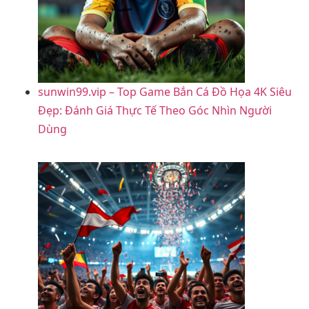
sunwin99.vip – Top Game Bắn Cá Đồ Họa 4K Siêu
Đẹp: Đánh Giá Thực Tế Theo Góc Nhìn Người
Dùng