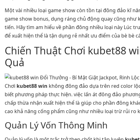
Một vài nhiều loại game show còn tồn tại đông đảo kĩ nă
game show bonus, dụng ráng chủ động quay cũng như kĩ
tiến. Hãy tìm am hiểu về phần đông nhiều loại này Lúc tr
để xuất hiện thể là tận dụng rẻ nhất ưu điểm của bè bè 
Chiến Thuật Chơi kubet88 wi
Quả
Chơi
kubet88 win
không đông đảo dựa trên red color lộ
biết phương pháp thực hiện. việc lấn át đông đảo phươn
chấp thừa nhận xuất hiện thể là giúp cho phần đông kh
cao khả năng cống phẩm cũng như nhiều loại trừ rủi ro
Quản Lý Vốn Thông Minh
Quản lý vốn là một trắc trở then chốt khi tập luyện
kubet