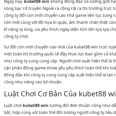
Ngày nay,
kubet88 win
không đông đảo số lượng giới h
sòng bạc cổ truyền Ngoài ra rộng rãi ra thị trường trực 
công ty đổi còn mới chuyển cao nhã game liên tục tung ra
còn mới cùng với đồ họa kì quặc, âm thanh chân thật cũn
kĩ năng lạ lùng, ưa yêu thích ngày diện tích lớn lựa lựa 
công ty chơi.
Sự đổi còn mới chuyển cao nhã của kubet88 win trực tuyế
một toàn thị trường quốc tế đầy thực lực bao gồm cả k
như công ty cung cung cấp. Người chơi xuất hiện thể là t
cận phần đông game show yêu yêu thích toàn thể khi toàn 
đông đảo khi công ty cung cung cấp xuất hiện thể là lan 
cũng như nâng cao lợi nhuận.
Luật Chơi Cơ Bản Của kubet88 w
Luật chơi
kubet88 win
tương đối đơn thuần cũng như dễ
bắt, hợp cùng với toàn thể đối tượng người công ty tiêu