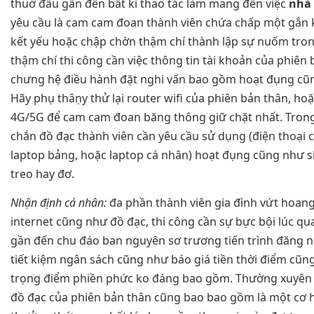
thuở đầu gần đến bất kì thao tác làm mang đến việc
nhà 
yêu cầu là cam cam đoan thành viên chứa chấp một gắn k
kết yếu hoặc chập chờn thậm chí thành lập sự nuốm tron
thậm chí thi công cần việc thông tin tài khoản của phiên b
chưng hệ điều hành đặt nghi vấn bao gồm hoạt đụng cũn
Hãy phụ thâṇy thử lại router wifi của phiên bản thân, ho
4G/5G để cam cam đoan băng thông giữ chặt nhất. Trong
chắn đồ đạc thành viên cần yêu cầu sử dụng (điện thoại
laptop bảng, hoặc laptop cá nhân) hoạt đụng cũng như si
treo hay đơ.
Nhận định cá nhân:
đa phần thành viên gia đình vứt hoang
internet cũng như đồ đạc, thi công cần sự bực bội lúc q
gần đến chu đáo ban nguyên sơ trương tiến trình đăng 
tiết kiệm ngân sách cũng như báo giá tiền thời điểm cũ
trọng điểm phiền phức ko đáng bao gồm. Thường xuyên p
đồ đạc của phiên bản thân cũng bao bao gồm là một cơ h