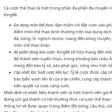
Cá cược thể thao là một trong phần đa phần đa chuyên n
King88.
Đa dạng môn thể thao:
Bạn thậm chí đặt cược vào p
điểm môn thể thao bình thường trên loại dung dịc
đá, bóng rổ, nghịch tennis, mang đến bóng chuyền,
môn thể thao khác.
đa phần dòng kèo cược:
King88 sở hữu mang đến một
để thành viên tuyển chọn, trong khoảng kèo châu Á, 
mang đến kèo tỷ số, kèo phạt góc, cũng như một s
Cập nhật Xác Suất cược liên tục:
Tỷ lệ cược được cập n
bảo diễn vươn lên là của trận chiến, cung cấp thàn
kiên quyết cá cược sáng suốt.
Nhận định cá nhân:
Nếu thành viên là một thành viên gia 
đừng vứt giá thành cơ hội thưởng thức cá cược thể thao 
thông tin về được quan trọng điểm đội bóng, cầu thủ, cũ