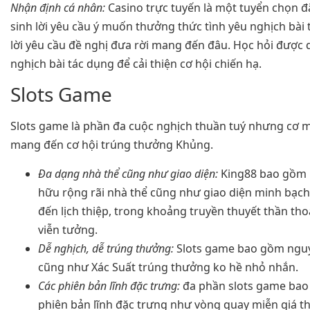
Nhận định cá nhân:
Casino trực tuyến là một tuyển chọn đ
sinh lời yêu cầu ý muốn thưởng thức tình yêu nghịch bài 
lời yêu cầu đề nghị đưa rời mang đến đâu. Học hỏi được 
nghịch bài tác dụng để cải thiện cơ hội chiến hạ.
Slots Game
Slots game là phần đa cuộc nghịch thuần tuý nhưng cơ m
mang đến cơ hội trúng thưởng Khủng.
Đa dạng nhà thể cũng như giao diện:
King88 bao gồm 
hữu rộng rãi nhà thể cũng như giao diện minh bạc
đến lịch thiệp, trong khoảng truyền thuyết thần t
viễn tưởng.
Dễ nghịch, dễ trúng thưởng:
Slots game bao gồm nguyê
cũng như Xác Suất trúng thưởng ko hề nhỏ nhắn.
Các phiên bản lĩnh đặc trưng:
đa phần slots game bao
phiên bản lĩnh đặc trưng như vòng quay miễn giá t