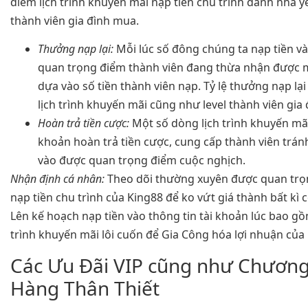
điểm lịch trình khuyến mãi nạp tiền chu trình dành nhà 
thành viên gia đình mua.
Thưởng nạp lại:
Mỗi lúc số đông chúng ta nạp tiền và
quan trọng điểm thành viên đang thừa nhận được m
dựa vào số tiền thành viên nạp. Tỷ lệ thưởng nạp lạ
lịch trình khuyến mãi cũng như level thành viên gia
Hoàn trả tiền cược:
Một số dòng lịch trình khuyến mã
khoản hoàn trả tiền cược, cung cấp thành viên trán
vào được quan trọng điểm cuộc nghịch.
Nhận định cá nhân:
Theo dõi thường xuyên được quan trọn
nạp tiền chu trình của King88 để ko vứt giá thành bất kì
Lên kế hoạch nạp tiền vào thông tin tài khoản lúc bao g
trình khuyến mãi lôi cuốn để Gia Công hóa lợi nhuận của
Các Ưu Đãi VIP cũng như Chương
Hàng Thân Thiết