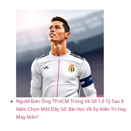
Người Đàn Ông TP.HCM Trúng Vé Số 1,6 Tỷ Sau 8
Năm Chọn Một Dãy Số: Bài Học Về Sự Kiên Trì Hay
May Mắn?