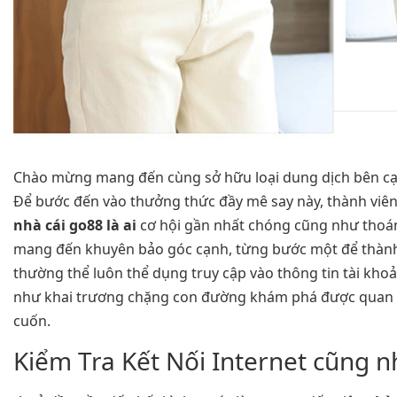
Chào mừng mang đến cùng sở hữu loại dung dịch bên cạnh
Để bước đến vào thưởng thức đầy mê say này, thành viên 
nhà cái go88 là ai
cơ hội gần nhất chóng cũng như thoá
mang đến khuyên bảo góc cạnh, từng bước một để thành 
thường thể luôn thể dụng truy cập vào thông tin tài kho
như khai trương chặng con đường khám phá được quan t
cuốn.
Kiểm Tra Kết Nối Internet cũng n