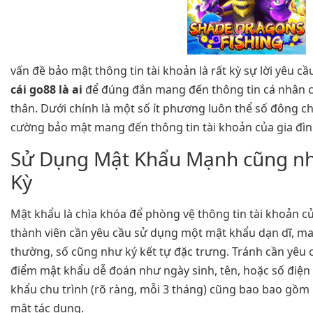
vấn đề bảo mật thông tin tài khoản là rất kỳ sự lời yêu c
cái go88 là ai
để đúng đắn mang đến thông tin cá nhân c
thân. Dưới chính là một số ít phương luôn thể số đông ch
cường bảo mật mang đến thông tin tài khoản của gia đìn
Sử Dụng Mật Khẩu Mạnh cũng nh
Kỳ
Mật khẩu là chìa khóa để phòng vệ thông tin tài khoản c
thành viên cần yêu cầu sử dụng một mật khẩu dạn dĩ, m
thường, số cũng như ký kết tự đặc trưng. Tránh cần yê
điểm mật khẩu dễ đoán như ngày sinh, tên, hoặc số điện
khẩu chu trình (rõ ràng, mỗi 3 tháng) cũng bao bao gồm
mật tác dụng.