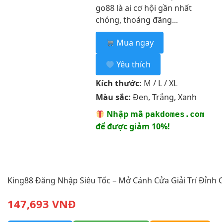
go88 là ai cơ hội gần nhất
chóng, thoáng đãng...
Mua ngay
Yêu thích
Kích thước:
M / L / XL
Màu sắc:
Đen, Trắng, Xanh
Nhập mã
pakdomes.com
để được giảm 10%!
King88 Đăng Nhập Siêu Tốc – Mở Cánh Cửa Giải Trí Đỉnh 
147,693 VNĐ