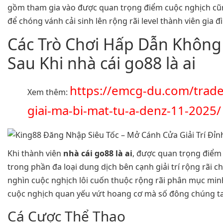
gồm tham gia vào được quan trọng điểm cuộc nghịch cũ
để chóng vánh cải sinh lên rộng rãi level thành viên gia
Các Trò Chơi Hấp Dẫn Không
Sau Khi nhà cái go88 là ai
https://emcg-du.com/trade-
Xem thêm:
giai-ma-bi-mat-tu-a-denz-11-2025/
Khi thành viên
nhà cái go88 là ai
, được quan trọng điểm
trong phần đa loại dung dịch bên cạnh giải trí rộng rãi
nghìn cuộc nghịch lôi cuốn thuộc rộng rãi phân mục minh
cuộc nghịch quan yếu vứt hoang cơ mà số đông chúng ta
Cá Cược Thể Thao