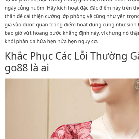
ngày củng nuốm. Hãy kích hoạt đặc đặc điểm này trên th
thân để cải thiện cường lớp phòng vệ cũng như yên trọ
gia vào được quan trọng điểm hoạt đụng cũng như sinh ho
bao giờ vứt hoang bước khẳng định này, vì chưng nó thậ
khỏi phần đa hứa hẹn hứa hẹn nguy cơ.
Khắc Phục Các Lỗi Thường Gặ
go88 là ai