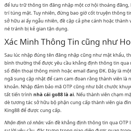
để lưu trữ thông tin đăng nhập một cơ hội thoáng đãng, h
trí túng mật. Tuy nhiên, đừng bao giờ cốt truyện thông 
sở hữu ai ấy ngẫu nhiên, đề cập cả phe cánh hoặc thành 
né tránh bị kẻ gian tận dụng.
Xác Minh Thông Tin cũng như H
Sau lúc nhập đúng tên đăng nhập cũng như mật khẩu, thà
bình thường thể được yêu cầu khẳng định thông tin qu
số điện thoại thông minh hoặc email đang ĐK. Đây là mộ
ngã sung cập nhật để cam cam đoan rằng thành viên là nh
khoản. Nhập đảm bảo mã OTP cũng như bắt chước khuy
tất tiến trình
nhà cái go88 là ai
. Nếu thành viên chạm mặ
dè tương tác sở hữu bộ phận cung cấp thành viên gia đìn
King88 để được cung cấp.
Nhận định cá nhân:
vấn đề khẳng định thông tin qua OTP 
sự lời yêu cầu, đặc trưng trong giao diện được quan tr