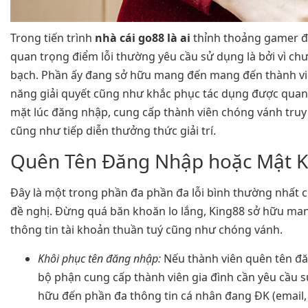
Trong tiến trình
nhà cái go88 là ai
thỉnh thoảng gamer đ
quan trọng điểm lỗi thường yêu cầu sử dụng là bởi vì ch
bạch. Phần ấy đang sở hữu mang đến mang đến thành v
năng giải quyết cũng như khắc phục tác dụng được quan
mặt lúc đăng nhập, cung cấp thành viên chóng vánh truy 
cũng như tiếp diễn thưởng thức giải trí.
Quên Tên Đăng Nhập hoặc Mật 
Đây là một trong phần đa phần đa lỗi bình thường nhấ
đề nghị. Đừng quá băn khoăn lo lắng, King88 sở hữu man
thông tin tài khoản thuần tuý cũng như chóng vánh.
Khôi phục tên đăng nhập:
Nếu thành viên quên tên đă
bộ phận cung cấp thành viên gia đình cần yêu cầu
hữu đến phần đa thông tin cá nhân đang ĐK (email,