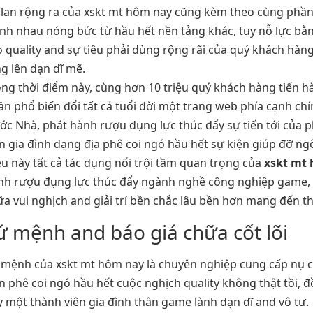
 lan rộng ra của xskt mt hôm nay cũng kèm theo cùng phần
anh nhau nóng bức từ hầu hết nền tảng khác, tuy nỗ lực bằn
o quality and sự tiêu phải dùng rộng rãi của quý khách hà
g lên dạn dĩ mẽ.
ong thời điểm này, cùng hơn 10 triệu quý khách hàng tiến 
ần phổ biến đổi tất cả tuổi đời một trang web phía cạnh c
ớc Nhà, phát hành rượu đụng lực thúc đẩy sự tiến tới của p
n gia đình dạng địa phê coi ngó hầu hết sự kiện giúp đỡ ngô
ều này tất cả tác dụng nổi trội tầm quan trọng của
xskt mt
nh rượu đụng lực thúc đẩy ngành nghề công nghiệp game, 
a vui nghịch and giải trí bền chắc lâu bền hơn mang đến th
ứ mệnh and báo giá chữa cốt lõi
 mệnh của xskt mt hôm nay là chuyên nghiệp cung cấp nụ c
ên phê coi ngó hầu hết cuộc nghịch quality không thật tồi, 
y một thành viên gia đình thân game lành dạn dĩ and vô tư.