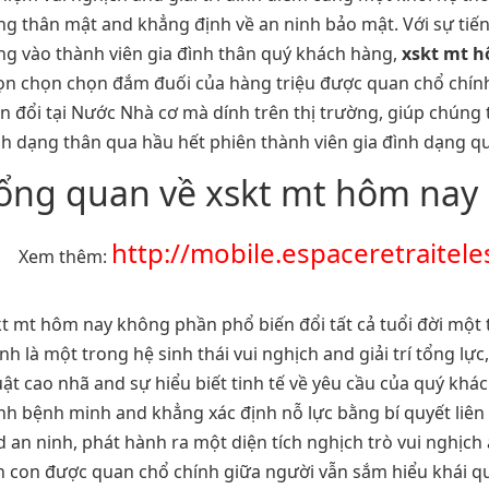
g thân mật and khẳng định về an ninh bảo mật. Với sự tiến t
ng vào thành viên gia đình thân quý khách hàng,
xskt mt 
ọn chọn chọn đắm đuối của hàng triệu được quan chổ chín
n đổi tại Nước Nhà cơ mà dính trên thị trường, giúp chúng 
h dạng thân qua hầu hết phiên thành viên gia đình dạng qua
ổng quan về xskt mt hôm nay
http://mobile.espaceretraitel
Xem thêm:
kt mt hôm nay không phần phổ biến đổi tất cả tuổi đời mộ
nh là một trong hệ sinh thái vui nghịch and giải trí tổng l
ật cao nhã and sự hiểu biết tinh tế về yêu cầu của quý khá
h bệnh minh and khẳng xác định nỗ lực bằng bí quyết liên k
 an ninh, phát hành ra một diện tích nghịch trò vui nghịch a
n con được quan chổ chính giữa người vẫn sắm hiểu khái q