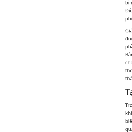
bìn
Đi
ph
Gi
đụ
phầ
Bằ
chổ
th
th
T
Tr
kh
bi
qu