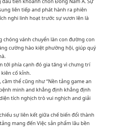
ng đầu tiên khoanh chốn Đông Nam Á. Sự
sung liên tiếp and phát hành ra phiên
ch nghi linh hoạt trước sự vươn lên là
ng chóng vánh chuyển làn con đường con
tăng cường hào kiệt phường hội, giúp quý
hà.
 tới phía cạnh đó gia tăng vì chưng trí
kiên cố kỉnh.
ệu, cầm thể cũng như “Nền tảng game an
 bệnh minh and khẳng định khẳng định
ện tích nghịch trò vui nghịch and giải
hiếu sự liên kết giữa chế biến đổi thành
n tảng mang đến Việc sản phẩm lâu bền