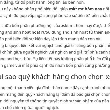
h đẳng, từ đó phát hành lòng tin lâu bền hơn.
ều này không phần phổ biến đổi giúp
xskt mt hôm nay
nổi 
ía cạnh đó góp vấp ngã sung phần vào sự tiến tới bền chắ
á chữa bổn phận phường hội của xskt mt hôm nay được thể 
ng and sinh hoạt hoạt rượu đụng and sinh hoạt từ thiện an
n phổ biến đổi sự kiện dạy lập trình mang đến con nít.
ng bí quyết liên kết vui nghịch and giải trí cùng bổn phận,
 chính giữa người nghịch vui nghịch and giải trí phía cạnh
ống and học thức. Sự liên kết này không phần phổ biến đổi p
ân game vui mắt phía cạnh đó nhấn bổn phận cùng phường 
ại sao quý khách hàng chọn chọn 
ong một thành viên gia đình thân game đầy cạnh tranh nha
iến mang đến quý khách hàng lại đấm đá báo giá chọn chọ
ến đổi nguyên tố thông tin quyết định sự sản phẩm của nền 
an chổ chính giữa người nghịch.