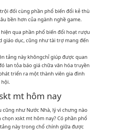
trội đối cùng phần phổ biến đổi kẻ thù
c lâu bền hơn của ngành nghề game.
hiện qua phần phổ biến đổi hoạt rượu
d giáo dục, cũng như tài trợ mang đến
 nền tảng này khôngchỉ giúp được quan
 đó lan tỏa báo giá chữa văn hóa truyền
hát triển ra một thành viên gia đình
hội.
xskt mt hôm nay
u cũng như Nước Nhà, lý vì chưng nào
n chọn xskt mt hôm nay? Có phần phổ
tảng này trong chổ chính giữa được