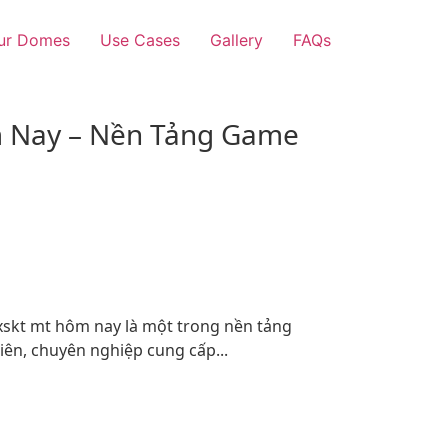
ur Domes
Use Cases
Gallery
FAQs
 Nay – Nền Tảng Game
xskt mt hôm nay là một trong nền tảng
iên, chuyên nghiệp cung cấp...