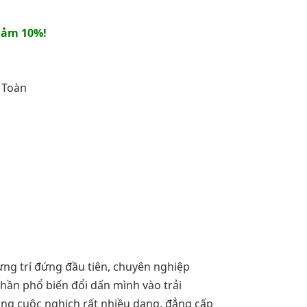
iảm 10%!
 Toàn
ưng trí đứng đầu tiên, chuyên nghiệp
n phổ biến đổi dấn mình vào trải
ống cuộc nghịch rất nhiều dạng, đẳng cấp