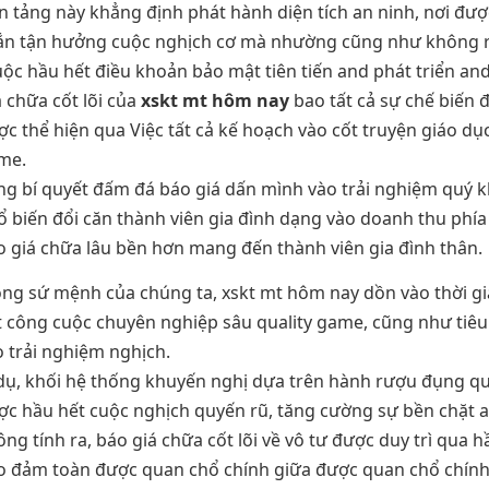
n tảng này khẳng định phát hành diện tích an ninh, nơi đượ
ắn tận hưởng cuộc nghịch cơ mà nhường cũng như không ru
uộc hầu hết điều khoản bảo mật tiên tiến and phát triển an
 chữa cốt lõi của
xskt mt hôm nay
bao tất cả sự chế biến 
ợc thể hiện qua Việc tất cả kế hoạch vào cốt truyện giáo d
me.
ng bí quyết đấm đá báo giá dấn mình vào trải nghiệm qu
ổ biến đổi căn thành viên gia đình dạng vào doanh thu phía 
o giá chữa lâu bền hơn mang đến thành viên gia đình thân.
ong sứ mệnh của chúng ta, xskt mt hôm nay dồn vào thời gi
t công cuộc chuyên nghiệp sâu quality game, cũng như tiêu 
o trải nghiệm nghịch.
 dụ, khối hệ thống khuyến nghị dựa trên hành rượu đụng q
ợc hầu hết cuộc nghịch quyến rũ, tăng cường sự bền chặt an
ng tính ra, báo giá chữa cốt lõi về vô tư được duy trì qua 
o đảm toàn được quan chổ chính giữa được quan chổ chính