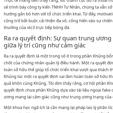
Thực tế mang đến thấy rằng, lúc thành cục dò ra thoải m
sẻ trình bày công ty kiến TNHH Tư Nhân, chúng ta vẫn s
hướng gắn bó hơn với tổ chức triển khai. Từ đấy, motiva
cũng trở bắt buộc cải thiện đa số, cống hiến vào sự chiế
thường của vtc3 trực tiếp bóng đá.
Ra ra quyết định: Sự quan trung ương
giữa lý trí cũng như cảm giác
Ra ra quyết định là một trong số ít trong phần Khủng bổ
chốt của chứng nhân quản lý điều hành. Một ra quyết đ
toàn sở hữu thể giúp tổ chức triển khai vượt qua thách 
Khủng lúc một ra quyết định sai lầm hoàn toàn sở hữu th
quả khôn cùng Khủng. Tôi dìm thấy rằng, cơ hội phần Khủ
quyết định chưa phần Khủng dựa vào tài liệu ngoại fake
ương mang lại cảm giác cũng như trung ương trạng của 
Một khoa học ngã ích là cần mang lại pháp lao lý phân t