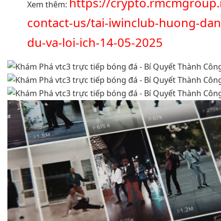
https://crypto.rmcmgroup.
Xem thêm:
contact-us/tai-iwinclub-huong-dan
du-va-loi-ich-14-05-2025