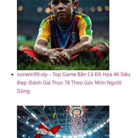
sunwin99.vip – Top Game Bắn Cá Đồ Họa 4K Siêu
Đẹp: Đánh Giá Thực Tế Theo Góc Nhìn Người
Dùng