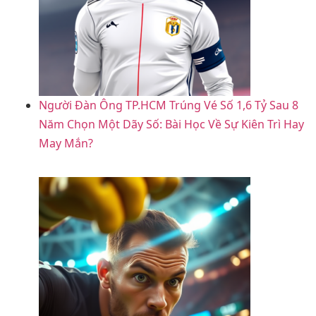
Người Đàn Ông TP.HCM Trúng Vé Số 1,6 Tỷ Sau 8
Năm Chọn Một Dãy Số: Bài Học Về Sự Kiên Trì Hay
May Mắn?