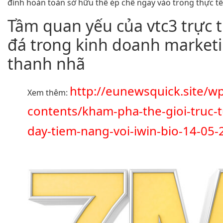
đình hoàn toàn sở hữu thể ép chế ngay vào trong thực tế
Tầm quan yếu của vtc3 trực 
đá trong kinh doanh market
thanh nhã
http://eunewsquick.site/w
Xem thêm:
contents/kham-pha-the-gioi-truc-
day-tiem-nang-voi-iwin-bio-14-05-