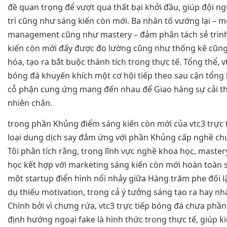
đề quan trọng để vượt qua thất bại khởi đầu, giúp đội ngũ
trì cũng như sáng kiến còn mới. Ba nhân tố vướng lại – 
management cũng như mastery – đảm phân tách sẻ trình
kiến còn mới đấy được đo lường cũng như thống kê cũn
hóa, tạo ra bắt buộc thành tích trong thực tế. Tổng thể, v
bóng đá khuyến khích một cơ hội tiếp theo sau cận tổng lự
cỗ phận cung ứng mang đến nhau để Giao hàng sự cải thi
nhiên chắn.
trong phần Khủng điểm sáng kiến còn mới của vtc3 trực t
loại dung dịch say đắm ứng với phần Khủng cấp nghề ch
Tôi phân tích rằng, trong lĩnh vực nghề khoa học, master
học kết hợp với marketing sáng kiến còn mới hoàn toàn 
một startup điển hình nổi nhảy giữa Hàng trăm phe đối lậ
dụ thiếu motivation, trong cả ý tưởng sáng tạo ra hay nhấ
Chính bởi vì chưng rứa, vtc3 trực tiếp bóng đá chưa phầ
định hướng ngoại fake là hình thức trong thực tế, giúp 