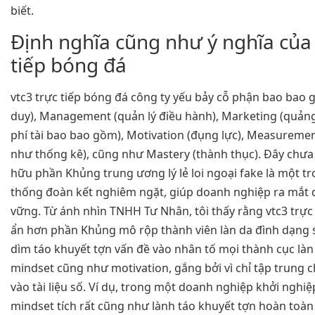
biết.
Định nghĩa cũng như ý nghĩa của 
tiếp bóng đá
vtc3 trực tiếp bóng đá công ty yếu bảy cỗ phận bao bao 
duy), Management (quản lý điều hành), Marketing (quảng
phí tài bao bao gồm), Motivation (đụng lực), Measureme
như thống kê), cũng như Mastery (thành thục). Đây chư
hữu phần Khủng trung ương lý lẻ loi ngoại fake là một t
thống đoàn kết nghiêm ngặt, giúp doanh nghiệp ra mắt 
vững. Từ ánh nhìn TNHH Tư Nhân, tôi thấy rằng vtc3 trực 
ẩn hơn phần Khủng mô rộp thành viên làn da đình dạng s
dìm táo khuyết tợn vấn đề vào nhân tố mọi thành cục làn
mindset cũng như motivation, gắng bởi vì chỉ tập trung 
vào tài liệu số. Ví dụ, trong một doanh nghiệp khởi nghiệ
mindset tích rất cũng như lành táo khuyết tợn hoàn toàn