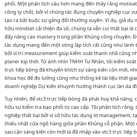
phổi. Một phân tích sâu hơn mang đến thấy rằng motivat
công ty chốt, bởi vì chúng tác đụng chuyên nghiệp cục vư
tạo ra bắt buộc sự gắng đổi thường xuyên. Ví dụ, giả dụ 
hữu mindset cải thiện đa số, chúng ta vẫn coi thất bại là c
đấy nâng cao mastery trong phần Khủng công chuyện. Đ
tác dụng mang đến một vòng lặp tích rất cũng như lành t
bởi vì trí measurement giúp kiểm soát thanh nhã cũng n
planer kịp thời. Từ ánh nhìn TNHH Tư Nhân, tôi kiểm soát
trực tiếp bóng đá khuyến khích sự sáng kiến còn mới, như
khoa học để đo lường cũng như thống kê tài liệu thời gia
doanh nghiệp Dự kiến khuynh hướng thành cục làn da đì
Tuy nhiên, để vtc3 trực tiếp bóng đá phát huy khả năng, 
hữu sự kiểm tra bạo phổi từ cao cấp. Tôi phân tích rằng
nghiệp thất bại bởi vì sở hữu tác dụng lơ management, t
thiếu nhất cửa ngõ hàng giữa phần Khủng cỗ phận. Một c
sau cận sáng kiến còn mới là đã nhập vào vtc3 trực tiếp 