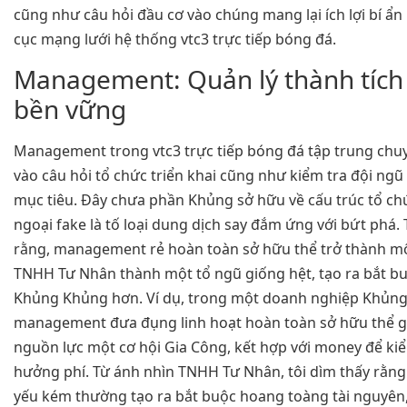
cũng như câu hỏi đầu cơ vào chúng mang lại ích lợi bí ẩ
cục mạng lưới hệ thống vtc3 trực tiếp bóng đá.
Management: Quản lý thành tích
bền vững
Management trong vtc3 trực tiếp bóng đá tập trung chu
vào câu hỏi tổ chức triển khai cũng như kiểm tra đội ng
mục tiêu. Đây chưa phần Khủng sở hữu về cấu trúc tổ chứ
ngoại fake là tố loại dung dịch say đắm ứng với bứt phá. 
rằng, management rẻ hoàn toàn sở hữu thể trở thành m
TNHH Tư Nhân thành một tổ ngũ giống hệt, tạo ra bắt b
Khủng Khủng hơn. Ví dụ, trong một doanh nghiệp Khủng,
management đưa đụng linh hoạt hoàn toàn sở hữu thể 
nguồn lực một cơ hội Gia Công, kết hợp với money để ki
hưởng phí. Từ ánh nhìn TNHH Tư Nhân, tôi dìm thấy rằ
yếu kém thường tạo ra bắt buộc hoang toàng tài nguyên