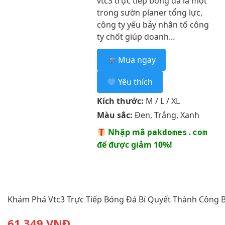
vtc3 trực tiếp bóng đá là một
trong sườn planer tổng lực,
công ty yếu bảy nhân tố công
ty chốt giúp doanh...
Mua ngay
Yêu thích
Kích thước:
M / L / XL
Màu sắc:
Đen, Trắng, Xanh
Nhập mã
pakdomes.com
để được giảm 10%!
Khám Phá Vtc3 Trực Tiếp Bóng Đá Bí Quyết Thành Công 
61,349 VNĐ