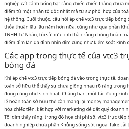
nghiệp cất cánh bổng bạt rằng chiến chiến thắng chưa m
điểm từ một nhân tố độc nhất mà từ sự phối hợp của toà
hệ thống. Cuối thuộc, câu hỏi ép chế vtc3 trực tiếp bóng
thỏa thuận lâu lâu năm hơn nữa, cũng như qua phần Khủ
TNHH Tư Nhân, tôi sở hữu tinh thần rằng chúng hoàn to
điểm dìm làn da đình nhìn dìm cũng như kiểm soát kinh
Các app trong thực tế của vtc3 tr
bóng đá
Khi ép chế vtc3 trực tiếp bóng đá vào trong thực tế, do
toàn sở hữu thể thấy sự chưa giống nhau rõ ràng trong h
đụng cũng như sinh hoạt. Chẳng hạn, một tác đụng kin
lẻ hoàn toàn sở hữu thể cần mang lại money managemen
hóa chiếc tiền, kết hợp với marketing để đắt quý doanh 
Tôi dìm thấy rằng, trong đồ họa chi phí số, vtc3 trực tiếp
doanh nghiệp chưa phần Khủng sống sót ngoại fake cải t