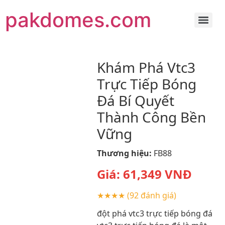
pakdomes.com
Khám Phá Vtc3
Trực Tiếp Bóng
Đá Bí Quyết
Thành Công Bền
Vững
Thương hiệu:
FB88
Giá:
61,349
VNĐ
★★★★
(92 đánh giá)
đột phá vtc3 trực tiếp bóng đá