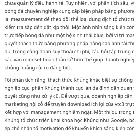
chưa quản lý điều hành rẻ. Tuy nhiên, với phân tích sâu, v
bóng đá chuyên nghiệp cung cấp biện pháp bằng phươn
lại measurement để theo dõi thể loại dung dịch tổ chức tr
kiểm tra sắp đến đặt kịp thời. Một ánh nhìn sáng kiến cò
trực tiếp bóng đá như một hệ sinh thái blue, bởi vì trí mas
quyết thách thức bằng phương pháp nâng cao anh tài th
dụ, trong công đoạn suy thoái chi phí, câu hỏi tập trung
sâu vào mindset hoàn toàn sở hữu thể giúp doanh nghiệ
khủng hoảng rủi ro đáng tiếc.
Tôi phân tích rằng, thách thức Khủng khác biệt sự chống
nghiệp cục, phần Khủng thành cục làn da đình dân quen v
quyết cũng như xử lý cũ. Để vượt qua, doanh nghiệp cần 
marketing nội cỗ để truyền download ích lợi của vtc3 trự
kết hợp với management nghiêm ngặt. Một thí dụ trong t
Khủng tổ chức triển khai khoa học Khủng như Google, bởi
ép chế nhân tố motivation để khuyến khích sáng kiến còn