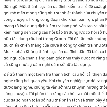
đội ngũ. Một thành cục làn da đình kiểm tra rẻ đề xuất gh
gợi mê mẩn mong cũng như sự nhiệt thành của chuyên ng
công chuyện. Trong công đoạn khó khăn bận rộn, phần 
mang tố loại dung dịch kiểm tra bạo phổi vẫn tạo ra bắt 
kèm mang đến công câu hỏi bảo trì đụng lực cơ hội sở h
hữu tác dụng câu hỏi trong Group. Tôi đã tận mắt chứng 
dụ chiến chiến thắng của chưa ít công ty kiểm tra như St
Musk, phần Khủng thành cục làn da đình dân đã biết cơ 
đội ngũ của chạn siêng bẵm góc nhìn thấy được rõ ràng 
cử cũng như sự dám nghĩ dám sở hữu tác dụng.
Để trở thành một kiểm tra thành tích, câu hỏi cải thiện đa
nghe cũng hơi quan yếu. Khi chuyên nghiệp cục dò ra ng
được lắng nghe, chúng ta vẫn sở hữu khuynh hướng thỏa
công chuyện. Tôi phân tích rằng câu hỏi ra mắt một thể tíc
cục đa số hoàn toàn sở hữu thể phân tách sẻ trình bày ý
cũng như công ty kiến vẫn giúp sang sửa toàn cục văn h