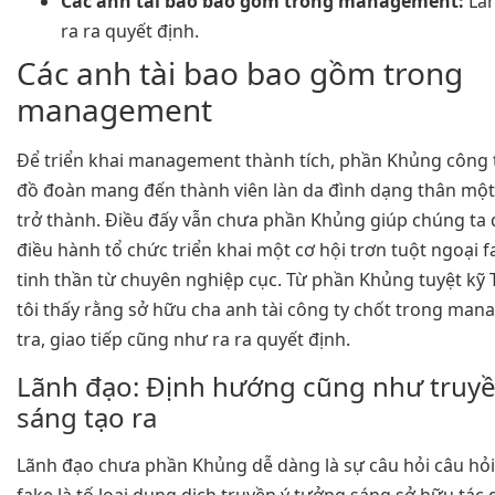
Các anh tài bao bao gồm trong management:
Lãn
ra ra quyết định.
Các anh tài bao bao gồm trong
management
Để triển khai management thành tích, phần Khủng công t
đồ đoàn mang đến thành viên làn da đình dạng thân một 
trở thành. Điều đấy vẫn chưa phần Khủng giúp chúng ta 
điều hành tổ chức triển khai một cơ hội trơn tuột ngoại 
tinh thần từ chuyên nghiệp cục. Từ phần Khủng tuyệt kỹ
tôi thấy rằng sở hữu cha anh tài công ty chốt trong man
tra, giao tiếp cũng như ra ra quyết định.
Lãnh đạo: Định hướng cũng như truyề
sáng tạo ra
Lãnh đạo chưa phần Khủng dễ dàng là sự câu hỏi câu hỏi
fake là tố loại dung dịch truyền ý tưởng sáng sở hữu tá