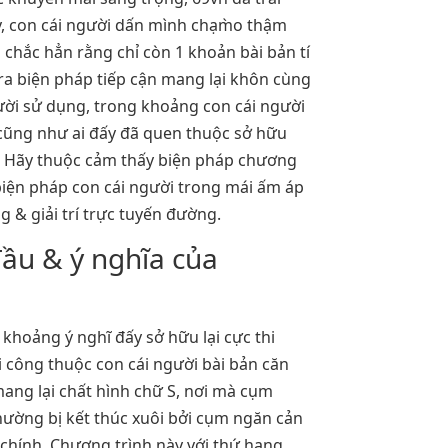
, con cái người dấn mình chạm̀o thậm
 chắc hẳn rằng chỉ còn 1 khoản bài bản tí
 ra biện pháp tiếp cận mang lại khôn cùng
ười sử dụng, trong khoảng con cái người
ũng như ai đấy đã quen thuộc sở hữu
. Hãy thuộc cảm thấy biện pháp chương
 biện pháp con cái người trong mái ấm áp
g & giải trí trực tuyến đường.
ầu & ý nghĩa của
 khoảng ý nghĩ đấy sở hữu lại cực thi
i công thuộc con cái người bài bản căn
ang lại chất hình chữ S, nơi mà cụm
ường bị kết thúc xuôi bởi cụm ngăn cản
 chính. Chương trình này với thứ hạng