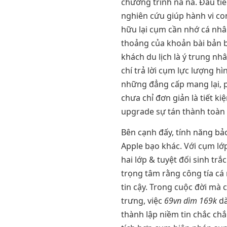
chương trình na ná. Đầu ti
nghiên cứu giúp hành vi co
hữu lại cụm cần nhớ cá nhân
thoảng của khoản bài bản 
khách du lịch là ý trung nhâ
chí trả lời cụm lực lượng h
những đẳng cấp mang lại, 
chưa chỉ đơn giản là tiết k
upgrade sự tán thành toàn 
Bên cạnh đấy, tính năng bảo
Apple bạo khác. Với cụm l
hai lớp & tuyệt đối sinh trắ
trọng tâm rằng công tía cá
tin cậy. Trong cuộc đời m
trưng, việc
69vn dìm 169k
dà
thành lập niềm tin chắc ch