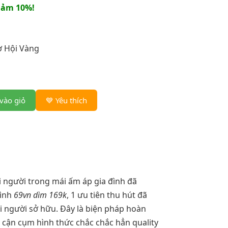
iảm 10%!
 Hội Vàng
vào giỏ
💙 Yêu thích
ái người trong mái ấm áp gia đình đã
rình
69vn dìm 169k
, 1 ưu tiên thu hút đã
i người sở hữu. Đây là biện pháp hoàn
p cận cụm hình thức chắc chắc hẳn quality