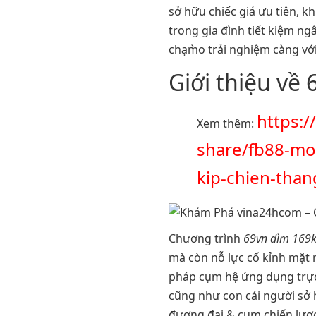
sở hữu chiếc giá ưu tiên, k
trong gia đình tiết kiệm ng
chạm̀o trải nghiệm càng với
Giới thiệu về
https:/
Xem thêm:
share/fb88-mo
kip-chien-tha
Chương trình
69vn dìm 169
mà còn nỗ lực cố kỉnh mặt 
pháp cụm hệ ứng dụng trực
cũng như con cái người sở 
đương đại & cụm chiến lược