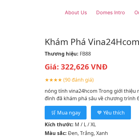
About Us
Domes Intro
O
Khám Phá Vina24Hcom 
Thương hiệu:
FB88
Giá:
322,626
VNĐ
★★★★
(90 đánh giá)
nóng tính vina24hcom Trong giới thiệu n
đình đã khám phá sâu về chương trình 69
🛒 Mua ngay
💙 Yêu thích
Kích thước:
M / L / XL
Màu sắc:
Đen, Trắng, Xanh