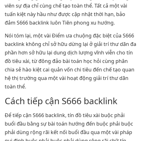
viên sự địa chỉ cùng chế tạo toàn thể. Tất cả một vài
tuấn kiệt này hầu như được cập nhật thời hạn, bảo
đảm S666 backlink luôn Tiên phong xu hướng.
Nói tóm lại, một vài Điểm ưa chuộng đặc biệt của S666
backlink không chỉ sở hữu dừng lại ở giải trí thư dãn đa
phần hơn sở hữu lại dung dịch lượng vĩnh viễn cho tín
đồ tiêu xài, từ đông đảo bài toán học hỏi cùng phân
chia sẻ hào kiệt cai quản vốn chi tiêu đến chế tạo quan
hệ thị trường qua một vài hoạt động giải trí thư dãn
toàn thể.
Cách tiếp cận S666 backlink
Để tiếp cận S666 backlink, tín đồ tiêu xài buộc phải
buổi đầu bằng sự bài toán hướng đến buộc phải buộc
phải dùng rộng rãi kết nối buổi đầu qua một vài pháp
qui định buộc phải buộc phải dùng rộng rãi chữ tín,