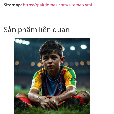
Sitemap:
https://pakdomes.com/sitemap.xml
Sản phẩm liên quan