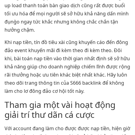
up load thanh toán bàn giao dịch cũng rất được buổi
tối ưu hóa để mọi người sẽ sở hữu khả năng dấn mình
đụng̀o ngay tức khắc nhưng không chắc chắn tận
hưởng chậm.
Khi nạp tiền, tín đồ tiêu xài cũng khuyến cáo đến đông
đảo event khuyến mãi đi kèm theo đi kèm theo. Đôi
khi, bài toán nạp tiền vào thời gian nhất định sẽ sở hữu
khả năng giúp cho doanh nghiệp chiếm lĩnh được rộng
rãi thưởng hoặc ưu tiên khác biệt nhất khác. Hãy luôn
theo dõi trang thông tin của S666 backlink để không
làm cho lơ đông đảo cơ hội tốt này.
Tham gia một vài hoạt động
giải trí thư dãn cá cược
Với account đang làm cho được được nạp tiền, hiện giờ