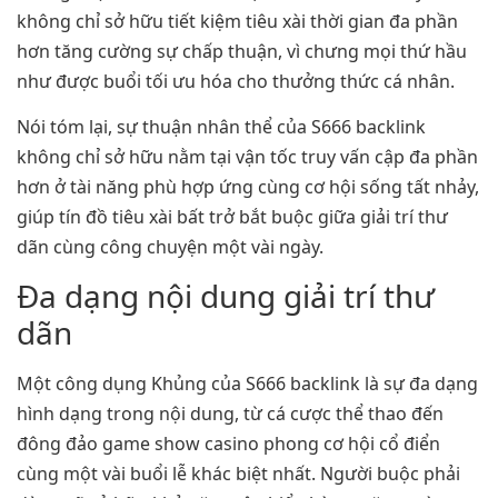
không chỉ sở hữu tiết kiệm tiêu xài thời gian đa phần
hơn tăng cường sự chấp thuận, vì chưng mọi thứ hầu
như được buổi tối ưu hóa cho thưởng thức cá nhân.
Nói tóm lại, sự thuận nhân thể của S666 backlink
không chỉ sở hữu nằm tại vận tốc truy vấn cập đa phần
hơn ở tài năng phù hợp ứng cùng cơ hội sống tất nhảy,
giúp tín đồ tiêu xài bất trở bắt buộc giữa giải trí thư
dãn cùng công chuyện một vài ngày.
Đa dạng nội dung giải trí thư
dãn
Một công dụng Khủng của S666 backlink là sự đa dạng
hình dạng trong nội dung, từ cá cược thể thao đến
đông đảo game show casino phong cơ hội cổ điển
cùng một vài buổi lễ khác biệt nhất. Người buộc phải