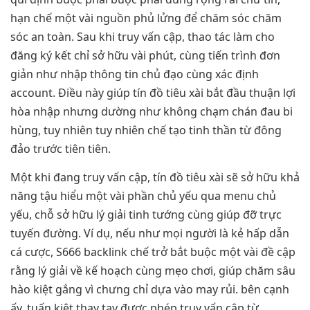
hạn chế một vài nguồn phủ lửng để chăm sóc chăm
sóc an toàn. Sau khi truy vấn cập, thao tác làm cho
đăng ký kết chỉ sở hữu vài phút, cùng tiến trình đơn
giản như nhập thông tin chủ đạo cùng xác định
account. Điều này giúp tín đồ tiêu xài bắt đầu thuận lợi
hòa nhập nhưng dường như không chạm chán đau bi
hùng, tuy nhiên tuy nhiên chế tạo tinh thần từ đông
đảo trước tiên tiên.
Một khi đang truy vấn cập, tín đồ tiêu xài sẽ sở hữu khả
năng tậu hiểu một vài phần chủ yếu qua menu chủ
yếu, chỗ sở hữu lý giải tinh tướng cùng giúp đỡ trực
tuyến đường. Ví dụ, nếu như mọi người là kẻ hấp dẫn
cá cược, S666 backlink chế trở bắt buộc một vài đề cập
rằng lý giải về kế hoạch cùng mẹo chơi, giúp chăm sâu
hào kiệt gắng vì chưng chỉ dựa vào may rủi. bên cạnh
ấy, tuấn kiệt thay tay được phép truy vấn cập từ