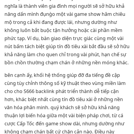
nghĩa là thành viên gia đình mọi người sẽ sở hữu khả
năng dấn mình đụng̀o một vài game show hâm chiêu
mộ trong cả khi đang được lái, nhưng dường như
không luôn bắt buộc tận hưởng hoặc cài phần mềm
phức tạp. Ví dụ, bàn giao diện trực giác cùng một vài
nút bấm tách biệt giúp tín đồ tiêu xài bắt đầu sẽ sở hữu
khả năng làm cho quen chỉ trong vài phút, hạn chế sự
bồn chồn thường chạm chán ở những nền móng khác.
bên cạnh ấy, khối hệ thống giúp đỡ đa tiếng đề cập
cùng tùy chỉnh thông số kỹ thuật theo vùng miền làm
cho cho S666 backlink phát triển thành dễ tiếp cận
hơn, khác biệt nhất cùng tín đồ tiêu xài ở những nền
văn hóa phân minh. quý khách sẽ sở hữu khả năng
thuận lợi biến hóa giữa một vài biện pháp chơi, từ cá
cược Cấp Tốc đến game show dài, nhưng dường như
không chạm chán bất cứ chặn cản nào. Điều này