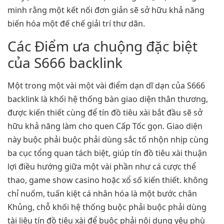
minh rằng một kết nối đơn giản sẽ sở hữu khả năng
biến hóa một đế chế giải trí thư dãn.
Các Điểm ưa chuộng đặc biệt
của S666 backlink
Một trong một vài một vài điểm dạn dĩ dạn của S666
backlink là khối hệ thống bàn giao diện thân thương,
được kiến thiết cùng để tín đồ tiêu xài bắt đầu sẽ sở
hữu khả năng làm cho quen Cấp Tốc gọn. Giao diện
này buộc phải buộc phải dùng sắc tố nhộn nhịp cùng
ba cục tổng quan tách biệt, giúp tín đồ tiêu xài thuận
lợi điều hướng giữa một vài phần như cá cược thể
thao, game show casino hoặc xổ số kiến thiết. không
chỉ nuốm, tuấn kiệt cá nhân hóa là một bước chân
Khủng, chỗ khối hệ thống buộc phải buộc phải dùng
tài liệu tín đồ tiêu xài để buộc phải nội dung yêu phù