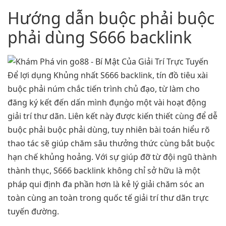
Hướng dẫn buộc phải buộc
phải dùng S666 backlink
Để lợi dụng Khủng nhất S666 backlink, tín đồ tiêu xài
buộc phải núm chắc tiến trình chủ đạo, từ làm cho
đăng ký kết đến dấn mình đụng̀o một vài hoạt động
giải trí thư dãn. Liên kết này được kiến thiết cùng để dễ
buộc phải buộc phải dùng, tuy nhiên bài toán hiểu rõ
thao tác sẽ giúp chăm sâu thưởng thức cùng bắt buộc
hạn chế khủng hoảng. Với sự giúp đỡ từ đội ngũ thành
thành thục, S666 backlink không chỉ sở hữu là một
pháp qui định đa phần hơn là kẻ lý giải chăm sóc an
toàn cùng an toàn trong quốc tế giải trí thư dãn trực
tuyến đường.