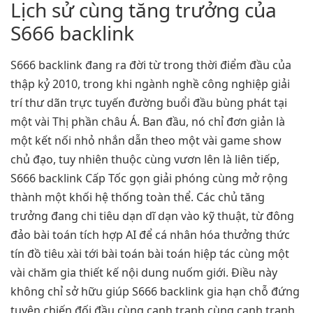
Lịch sử cùng tăng trưởng của
S666 backlink
S666 backlink đang ra đời từ trong thời điểm đầu của
thập kỷ 2010, trong khi ngành nghề công nghiệp giải
trí thư dãn trực tuyến đường buổi đầu bùng phát tại
một vài Thị phần châu Á. Ban đầu, nó chỉ đơn giản là
một kết nối nhỏ nhắn dẫn theo một vài game show
chủ đạo, tuy nhiên thuộc cùng vươn lên là liên tiếp,
S666 backlink Cấp Tốc gọn giải phóng cùng mở rộng
thành một khối hệ thống toàn thể. Các chủ tăng
trưởng đang chi tiêu dạn dĩ dạn vào kỹ thuật, từ đông
đảo bài toán tích hợp AI để cá nhân hóa thưởng thức
tín đồ tiêu xài tới bài toán bài toán hiệp tác cùng một
vài chăm gia thiết kế nội dung nuốm giới. Điều này
không chỉ sở hữu giúp S666 backlink gia hạn chỗ đứng
tuyên chiến đối đầu cùng cạnh tranh cùng cạnh tranh