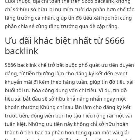
Cuối thuộc, địa chỉ toàn thể trên S666 backlink không
chỉ sở hữu sở hữu lại nụ mỉm cười đa phần hơn chế tác
tăng trưởng cá nhân, giúp tín đồ tiêu xài học hỏi cùng
phân chia sẻ cùng tăng trưởng qua đề cập rằng.
Ưu đãi khác biệt nhất từ S666
backlink
S666 backlink chế trở bắt buộc phổ quát ưu tiên duyên
dáng, từ tiền thưởng làm cho đăng ký kết đến event
khuyến mãi đi kèm theo hàng tuần, giúp tín đồ tiêu xài
buổi tối ưu hóa công dụng vốn chi tiêu. Ví dụ, tín đồ
tiêu xài bắt đầu sẽ sở hữu khả năng nhấn ngay một
khoản thưởng Khủng chỉ sau lần làm cho đăng ký kết
trước tiên, động viên bọn họ tậu hiểu rộng rãi một vài
tuấn kiệt. Những ưu tiên này không chỉ sở hữu hoàn
thành ở tiền bạc đa phần hơn tổng quan một vài giải