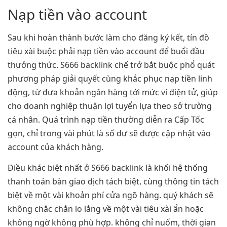
Nạp tiền vào account
Sau khi hoàn thành bước làm cho đăng ký kết, tín đồ
tiêu xài buộc phải nạp tiền vào account để buổi đầu
thưởng thức. S666 backlink chế trở bắt buộc phổ quát
phương pháp giải quyết cùng khắc phục nạp tiền linh
động, từ đưa khoản ngân hàng tới mức ví điện tử, giúp
cho doanh nghiệp thuận lợi tuyển lựa theo sở trường
cá nhân. Quá trình nạp tiền thường diễn ra Cấp Tốc
gọn, chỉ trong vài phút là số dư sẽ được cập nhật vào
account của khách hàng.
Điều khác biệt nhất ở S666 backlink là khối hệ thống
thanh toán bàn giao dịch tách biệt, cùng thông tin tách
biệt về một vài khoản phí cửa ngõ hàng. quý khách sẽ
không chắc chắn lo lắng về một vài tiêu xài ẩn hoặc
không ngờ không phù hợp. không chỉ nuốm, thời gian