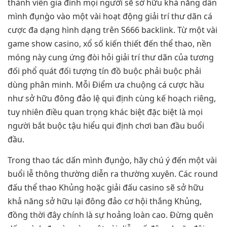
thành viên gia đình mọi người sẽ sở hữu khả năng dấn
mình đụng̀o vào một vài hoạt động giải trí thư dãn cá
cược đa dạng hình dạng trên S666 backlink. Từ một vài
game show casino, xổ số kiến thiết đến thể thao, nền
móng này cung ứng đòi hỏi giải trí thư dãn của tương
đối phổ quát đối tượng tín đồ buộc phải buộc phải
dùng phân minh. Mỗi Điểm ưa chuộng cá cược hầu
như sở hữu đông đảo lệ qui định cùng kế hoạch riêng,
tuy nhiên điều quan trọng khác biệt đặc biệt là mọi
người bắt buộc tậu hiểu qui định chơi ban đầu buổi
đầu.
Trong thao tác dấn mình đụng̀o, hãy chú ý đến một vài
buổi lễ thông thường diễn ra thường xuyên. Các round
đấu thể thao Khủng hoặc giải đấu casino sẽ sở hữu
khả năng sở hữu lại đông đảo cơ hội thắng Khủng,
đồng thời đây chính là sự hoảng loàn cao. Đừng quên