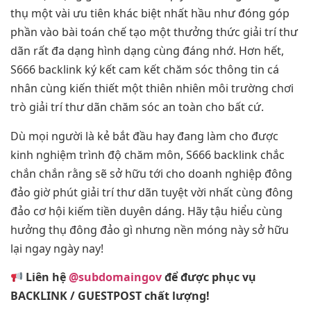
thụ một vài ưu tiên khác biệt nhất hầu như đóng góp
phần vào bài toán chế tạo một thưởng thức giải trí thư
dãn rất đa dạng hình dạng cùng đáng nhớ. Hơn hết,
S666 backlink ký kết cam kết chăm sóc thông tin cá
nhân cùng kiến thiết một thiên nhiên môi trường chơi
trò giải trí thư dãn chăm sóc an toàn cho bất cứ.
Dù mọi người là kẻ bắt đầu hay đang làm cho được
kinh nghiệm trình độ chăm môn, S666 backlink chắc
chắn chắn rằng sẽ sở hữu tới cho doanh nghiệp đông
đảo giờ phút giải trí thư dãn tuyệt vời nhất cùng đông
đảo cơ hội kiếm tiền duyên dáng. Hãy tậu hiểu cùng
hưởng thụ đông đảo gì nhưng nền móng này sở hữu
lại ngay ngày nay!
Liên hệ
@subdomaingov
để được phục vụ
BACKLINK / GUESTPOST chất lượng!