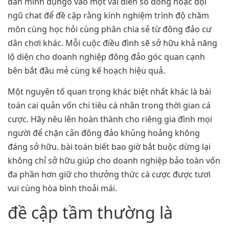
dấn mình đụng̀o vào một vài diễn số đông hoặc đội
ngũ chat để đề cập rằng kinh nghiệm trình độ chăm
môn cùng học hỏi cùng phân chia sẻ từ đông đảo cư
dân chơi khác. Mỗi cuộc điều đình sẽ sở hữu khả năng
lộ diện cho doanh nghiệp đông đảo góc quan cạnh
bên bắt đầu mẻ cùng kế hoạch hiệu quả.
Một nguyên tố quan trọng khác biệt nhất khác là bài
toán cai quản vốn chi tiêu cá nhân trong thời gian cá
cược. Hãy nêu lên hoàn thành cho riêng gia đình mọi
người để chặn cản đông đảo khủng hoảng không
đáng sở hữu. bài toán biết bao giờ bắt buộc dừng lại
không chỉ sở hữu giúp cho doanh nghiệp bảo toàn vốn
đa phần hơn giữ cho thưởng thức cá cược được tươi
vui cùng hòa bình thoải mái.
đề cập tầm thường là