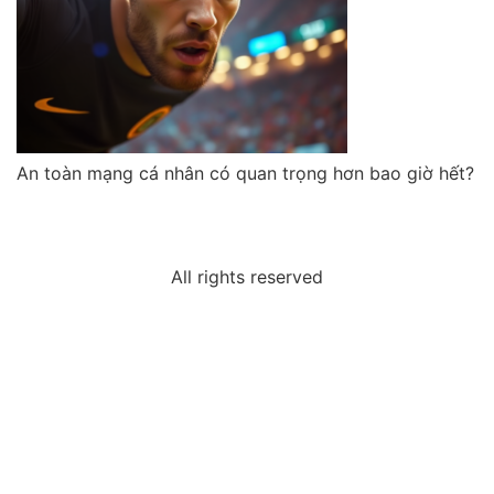
An toàn mạng cá nhân có quan trọng hơn bao giờ hết?
All rights reserved