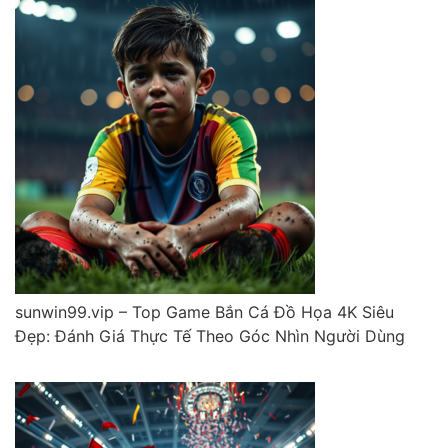
sunwin99.vip – Top Game Bắn Cá Đồ Họa 4K Siêu
Đẹp: Đánh Giá Thực Tế Theo Góc Nhìn Người Dùng