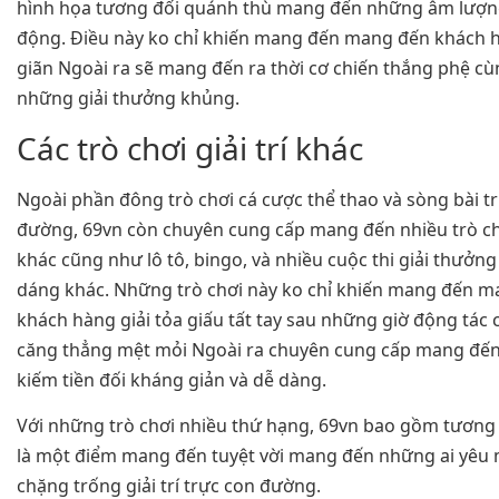
hình họa tương đối quánh thù mang đến những âm lượ
động. Điều này ko chỉ khiến mang đến mang đến khách 
giãn Ngoài ra sẽ mang đến ra thời cơ chiến thắng phệ cù
những giải thưởng khủng.
Các trò chơi giải trí khác
Ngoài phần đông trò chơi cá cược thể thao và sòng bài t
đường, 69vn còn chuyên cung cấp mang đến nhiều trò chơi
khác cũng như lô tô, bingo, và nhiều cuộc thi giải thưởn
dáng khác. Những trò chơi này ko chỉ khiến mang đến 
khách hàng giải tỏa giấu tất tay sau những giờ động tác 
căng thẳng mệt mỏi Ngoài ra chuyên cung cấp mang đến
kiếm tiền đối kháng giản và dễ dàng.
Với những trò chơi nhiều thứ hạng, 69vn bao gồm tương 
là một điểm mang đến tuyệt vời mang đến những ai yê
chặng trống giải trí trực con đường.