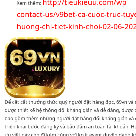
http://tieukieuu.com/wp-
Xem thêm:
contact-us/v9bet-ca-cuoc-truc-tuy
huong-chi-tiet-kinh-choi-02-06-20
Để cắt cắt thưởng thức quý người đặt hàng đọc, 69vn và 
được thiết kế hệ thống đối kháng giản và dễ dàng, được
bao gồm thêm những người đặt hàng đối kháng giản và
triển khai bước đăng ký và bảo đảm an toàn tài khoản. H
ưu việt này còn đi kèm cùng với ko ít event duyên dáng k