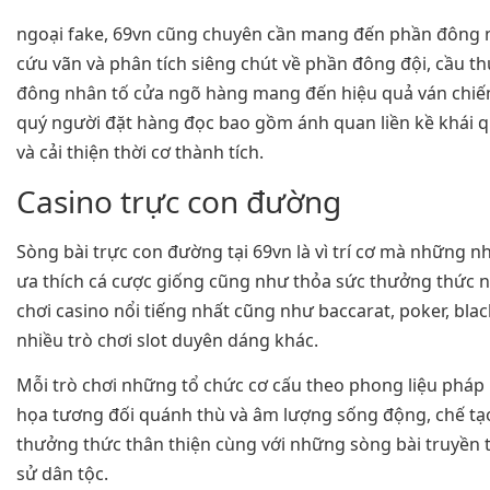
ngoại fake, 69vn cũng chuyên cần mang đến phần đông 
cứu vãn và phân tích siêng chút về phần đông đội, cầu t
đông nhân tố cửa ngõ hàng mang đến hiệu quả ván chiến
quý người đặt hàng đọc bao gồm ánh quan liền kề khái 
và cải thiện thời cơ thành tích.
Casino trực con đường
Sòng bài trực con đường tại 69vn là vì trí cơ mà những n
ưa thích cá cược giống cũng như thỏa sức thưởng thức 
chơi casino nổi tiếng nhất cũng như baccarat, poker, blac
nhiều trò chơi slot duyên dáng khác.
Mỗi trò chơi những tổ chức cơ cấu theo phong liệu pháp
họa tương đối quánh thù và âm lượng sống động, chế t
thưởng thức thân thiện cùng với những sòng bài truyền 
sử dân tộc.