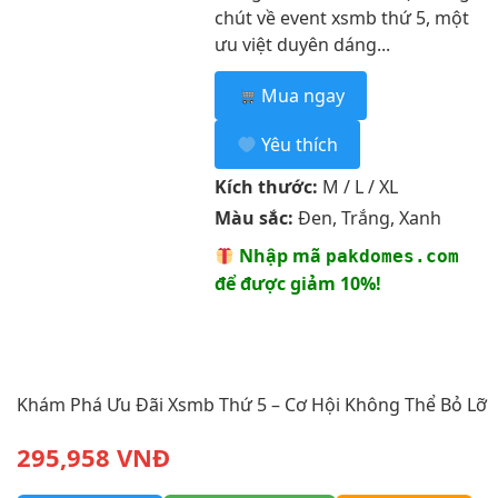
chút về event xsmb thứ 5, một
ưu việt duyên dáng...
Mua ngay
Yêu thích
Kích thước:
M / L / XL
Màu sắc:
Đen, Trắng, Xanh
Nhập mã
pakdomes.com
để được giảm 10%!
Khám Phá Ưu Đãi Xsmb Thứ 5 – Cơ Hội Không Thể Bỏ Lỡ
295,958 VNĐ