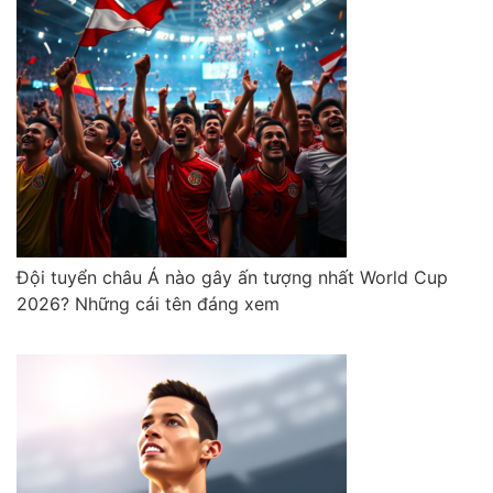
Đội tuyển châu Á nào gây ấn tượng nhất World Cup
2026? Những cái tên đáng xem