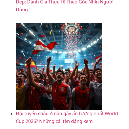
Đẹp: Đánh Giá Thực Tế Theo Góc Nhìn Người
Dùng
Đội tuyển châu Á nào gây ấn tượng nhất World
Cup 2026? Những cái tên đáng xem