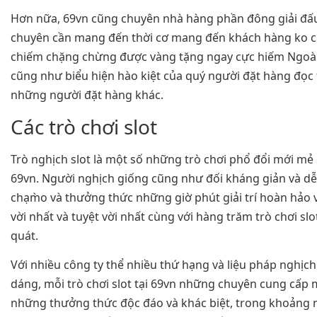
Hơn nữa, 69vn cũng chuyên nhà hàng phần đông giải đấ
chuyên cần mang đến thời cơ mang đến khách hàng ko ch
chiếm chặng chừng được vàng tặng ngay cực hiếm Ngoài
cũng như biểu hiện hào kiệt của quý người đặt hàng đọc
những người đặt hàng khác.
Các trò chơi slot
Trò nghịch slot là một số những trò chơi phổ đổi mới mẻ 
69vn. Người nghịch giống cũng như đối kháng giản và d
chạm̀o và thưởng thức những giờ phút giải trí hoàn hảo 
vời nhất và tuyệt vời nhất cùng với hàng trăm trò chơi sl
quát.
Với nhiều công ty thể nhiều thứ hạng và liệu pháp nghịc
dáng, mỗi trò chơi slot tại 69vn những chuyên cung cấp
những thưởng thức độc đáo và khác biệt, trong khoảng