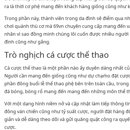
ra là thời cơ phệ mang đến khách hàng giống cũng như k
Trong phần này, thành viên trong da đình sẽ điểm qua n
chơi quánh thù cơ mà 69vn chuyên cung cấp mang đến 
nhân vì sao đồng minh chúng lôi cuốn được nhiều người
đình cũng như gắng.
Trò nghịch cá cược thể thao
Cá cược thể thao là một phần nào ấy duyên dáng nhất củ
Người cần mang đến giống cũng như dự chạm̀o đặt cượ
phần đông buổi lễ thể thao phệ bên trên toàn cầu, tron
đá bóng, bóng rổ mang đến mang đến những môn thể th
Với một dạng hình niềm nở và cập nhật làm tiếp thông ti
đông ván chiến cũng như tỷ suất cược, người đặt hàng đ
giản và dễ dàng theo dõi và gửi quăng quật công ra quyế
cược.