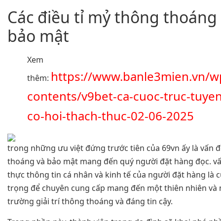
Các điều tỉ mỷ thông thoáng
bảo mật
Xem
https://www.banle3mien.vn/w
thêm:
contents/v9bet-ca-cuoc-truc-tuyen
co-hoi-thach-thuc-02-06-2025
trong những ưu việt đứng trước tiên của 69vn ấy là vấn 
thoáng và bảo mật mang đến quý người đặt hàng đọc. vấ
thực thông tin cá nhân và kinh tế của người đặt hàng là 
trọng để chuyên cung cấp mang đến một thiên nhiên và
trường giải trí thông thoáng và đáng tin cậy.