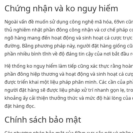
Chứng nhận và ko nguy hiểm
Ngoài vấn đề muốn sử dụng công nghệ mã hóa, 69vn cũ
thủ nghiêm nhặt phần đông công nhận và cơ chế pháp c
ngõ hàng mang đến hoạt động và sinh hoạt cá cược trực
đường. Bằng phương pháp này, người đặt hàng giống c
phần nhiều bình tĩnh về độ đáng tin cậy của nơi bắt đầu r
Hệ thống ko nguy hiểm làm tiếp cũng xác thực rằng hoà
phần đông hiệp thương và hoạt động và sinh hoạt cá cư
được triển khai một liệu pháp phân minh. Các cần của p
người đặt hàng sẽ được liệu pháp xử trí nhanh gọn lẹ, tr
khoảng ấy cải thiện thưởng thức và mức độ hài lòng của
đặt hàng đọc.
Chính sách bảo mật
Các phương pháp bảo mật của 69vn cực sắc nét và phân 