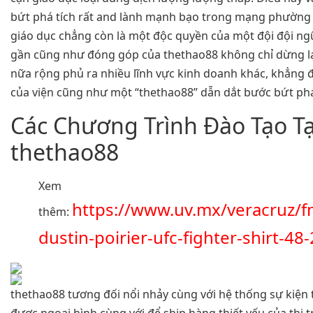
bứt phá tích rất and lành mạnh bạo trong mạng phường hộ
giáo dục chẳng còn là một độc quyền của một đội đội ng
gần cũng như đóng góp của thethao88 không chỉ dừng lạ
nữa rộng phủ ra nhiều lĩnh vực kinh doanh khác, khẳng đ
của viện cũng như một “thethao88” dẫn dắt bước bứt ph
Các Chương Trình Đào Tạo Tạ
thethao88
Xem
https://www.uv.mx/veracruz/f
thêm:
dustin-poirier-ufc-fighter-shirt-48
thethao88 tương đối nổi nhảy cùng với hệ thống sự kiện
được ngoại hình cùng với để ship hàng thiết yếu của thị 