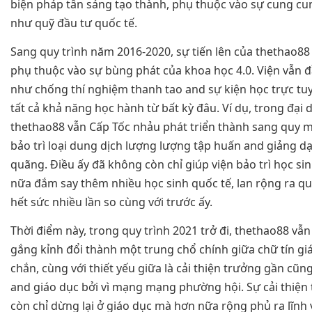
biện pháp tân sáng tạo thành, phụ thuộc vào sự cung cu
như quỹ đầu tư quốc tế.
Sang quy trình năm 2016-2020, sự tiến lên của thethao8
phụ thuộc vào sự bùng phát của khoa học 4.0. Viện vẫn 
như chống thí nghiệm thanh tao and sự kiện học trực tuy
tất cả khả năng học hành từ bất kỳ đâu. Ví dụ, trong đại 
thethao88 vẫn Cấp Tốc nhảu phát triển thành sang quy m
bảo trì loại dung dịch lượng lượng tập huấn and giảng 
quãng. Điều ấy đã không còn chỉ giúp viện bảo trì học si
nữa đắm say thêm nhiều học sinh quốc tế, lan rộng ra q
hết sức nhiều lần so cùng với trước ấy.
Thời điểm này, trong quy trình 2021 trở đi, thethao88 vẫ
gắng kỉnh đổi thành một trung chổ chính giữa chữ tín g
chắn, cùng với thiết yếu giữa là cải thiện trưởng gần cũn
and giáo dục bởi vì mạng mạng phường hội. Sự cải thiệ
còn chỉ dừng lại ở giáo dục mà hơn nữa rộng phủ ra lĩnh