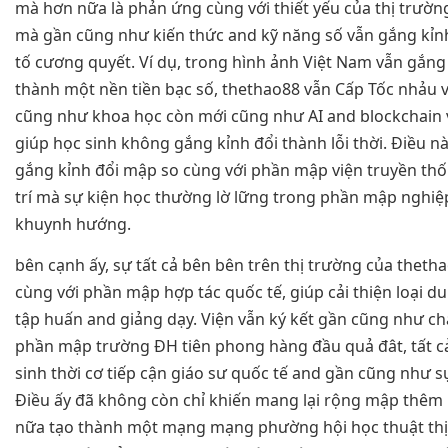
mà hơn nữa là phản ứng cùng với thiết yếu của thị trường c
mà gần cũng như kiến thức and kỹ năng số vẫn gắng kỉn
tố cương quyết. Ví dụ, trong hình ảnh Việt Nam vẫn gắng 
thành một nền tiền bạc số, thethao88 vẫn Cấp Tốc nhảu 
cũng như khoa học còn mới cũng như AI and blockchain v
giúp học sinh không gắng kỉnh đổi thành lỗi thời. Điều n
gắng kỉnh đổi mập so cùng với phần mập viện truyền thốn
trí mà sự kiện học thường lờ lững trong phần mập nghiệ
khuynh hướng.
bên cạnh ấy, sự tất cả bên bên trên thị trường của theth
cùng với phần mập hợp tác quốc tế, giúp cải thiện loại d
tập huấn and giảng dạy. Viện vẫn ký kết gần cũng như ch
phần mập trường ĐH tiên phong hàng đầu quả đât, tất cả
sinh thời cơ tiếp cận giáo sư quốc tế and gần cũng như sự
Điều ấy đã không còn chỉ khiến mang lại rộng mập thêm
nữa tạo thành một mạng mạng phường hội học thuật thị