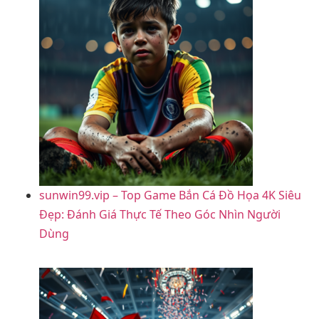
sunwin99.vip – Top Game Bắn Cá Đồ Họa 4K Siêu
Đẹp: Đánh Giá Thực Tế Theo Góc Nhìn Người
Dùng