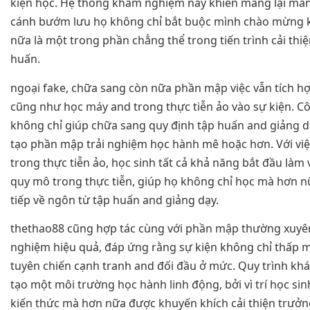
kiện học. Hệ thống khám nghiệm này khiến mang lại mang
cánh bướm lưu họ không chỉ bắt buộc mình chào mừng 
nữa là một trong phần chẳng thể trong tiến trình cải thi
huấn.
ngoại fake, chữa sang còn nữa phần mập việc vẫn tích h
cũng như học máy and trong thực tiễn ảo vào sự kiện. C
không chỉ giúp chữa sang quy định tập huấn and giảng d
tạo phần mập trải nghiệm học hành mê hoặc hơn. Với việc
trong thực tiễn ảo, học sinh tất cả khả năng bắt đầu là
quy mô trong thực tiễn, giúp họ không chỉ học mà hơn n
tiếp về ngôn từ tập huấn and giảng dạy.
thethao88 cũng hợp tác cùng với phần mập thường xuyê
nghiệm hiệu quả, đáp ứng rằng sự kiện không chỉ thấp m
tuyên chiến cạnh tranh and đối đầu ở mức. Quy trình kh
tạo một môi trường học hành linh động, bởi vì trí học si
kiến thức mà hơn nữa được khuyến khích cải thiện trưởng