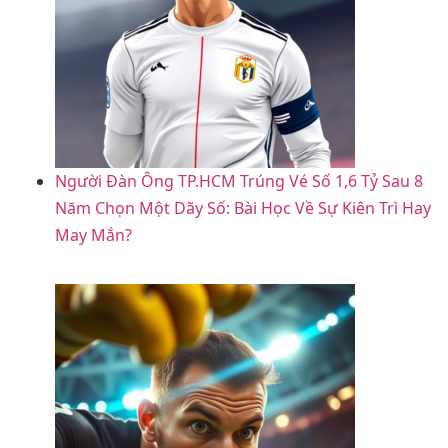
Người Đàn Ông TP.HCM Trúng Vé Số 1,6 Tỷ Sau 8
Năm Chọn Một Dãy Số: Bài Học Về Sự Kiên Trì Hay
May Mắn?