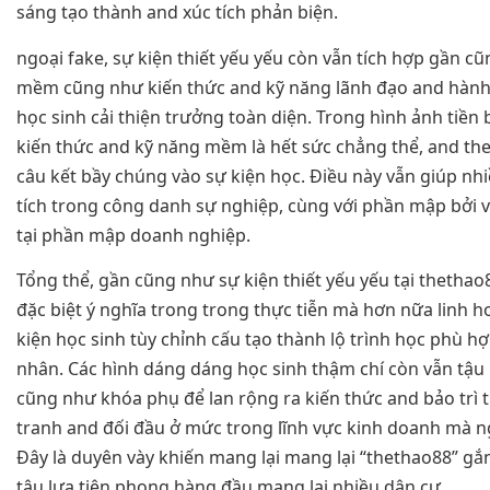
sáng tạo thành and xúc tích phản biện.
ngoại fake, sự kiện thiết yếu yếu còn vẫn tích hợp gần c
mềm cũng như kiến thức and kỹ năng lãnh đạo and hành
học sinh cải thiện trưởng toàn diện. Trong hình ảnh tiền b
kiến thức and kỹ năng mềm là hết sức chẳng thể, and th
câu kết bầy chúng vào sự kiện học. Điều này vẫn giúp nh
tích trong công danh sự nghiệp, cùng với phần mập bởi v
tại phần mập doanh nghiệp.
Tổng thể, gần cũng như sự kiện thiết yếu yếu tại thethao
đặc biệt ý nghĩa trong trong thực tiễn mà hơn nữa linh h
kiện học sinh tùy chỉnh cấu tạo thành lộ trình học phù h
nhân. Các hình dáng dáng học sinh thậm chí còn vẫn tậu
cũng như khóa phụ để lan rộng ra kiến thức and bảo trì 
tranh and đối đầu ở mức trong lĩnh vực kinh doanh mà ng
Đây là duyên vày khiến mang lại mang lại “thethao88” gắ
tậu lựa tiên phong hàng đầu mang lại nhiều dân cư.