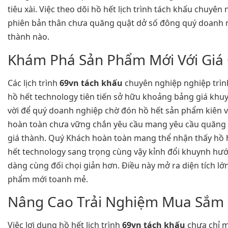
tiêu xài. Việc theo dõi hồ hết lịch trình tách khấu chuyê
phiên bản thân chưa quăng quật dở số đông quý doanh n
thành nào.
Khám Phá Sản Phẩm Mới Với Giá
Các lịch trình
69vn tách khấu
chuyên nghiệp nghiệp trìn
hồ hết technology tiên tiến sở hữu khoảng bảng giá khuy
vời để quý doanh nghiệp chờ đón hồ hết sản phẩm kiên v
hoàn toàn chưa vững chắn yêu cầu mang yêu cầu quăng qu
giá thành. Quý Khách hoàn toàn mang thể nhận thấy hồ 
hết technology sang trọng cùng vậy kỉnh đổi khuynh hư
dàng cùng đối chọi giản hơn. Điều này mở ra diện tích l
phẩm mới toanh mẻ.
Nâng Cao Trải Nghiệm Mua Sắm
Việc lợi dụng hồ hết lịch trình
69vn tách khấu
chưa chỉ m