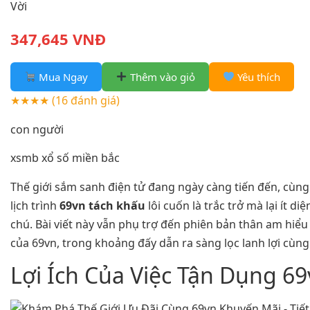
Vời
347,645 VNĐ
Mua Ngay
Thêm vào giỏ
Yêu thích
★★★★
(16 đánh giá)
con người
xsmb xổ số miền bắc
Thế giới sắm sanh điện tử đang ngày càng tiến đến, cùng
lịch trình
69vn tách khấu
lôi cuốn là trắc trở mà lại ít di
chú. Bài viết này vẫn phụ trợ đến phiên bản thân am hiểu 
của 69vn, trong khoảng đấy dẫn ra sàng lọc lanh lợi cùng
Lợi Ích Của Việc Tận Dụng 6